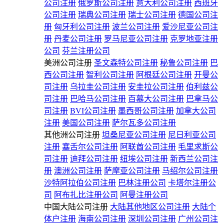
公司注册
俄罗斯公司注册
意大利公司注册
西班牙
公司注册
瑞典公司注册
瑞士公司注册
德国公司注
册
匈牙利公司注册
波兰公司注册
爱沙尼亚公司注
册
丹麦公司注册
罗马尼亚公司注册
克罗地亚注册
公司
芬兰注册公司
美洲公司注册
圣文森特公司注册
秘鲁公司注册
巴
西公司注册
智利公司注册
阿根廷公司注册
开曼公
司注册
乌拉圭公司注册
安圭拉公司注册
伯利兹公
司注册
巴哈马公司注册
百慕大公司注册
巴拿马公
司注册
BVI公司注册
墨西哥公司注册
加拿大公司
注册
美国公司注册
萨尔瓦多公司注册
其他洲公司注册
坦桑尼亚公司注册
尼日利亚公司
注册
塞舌尔公司注册
阿联酋公司注册
毛里求斯公
司注册
迪拜公司注册
纽埃公司注册
新西兰公司注
册
澳洲公司注册
萨摩亚公司注册
马绍尔公司注册
沙特阿拉伯公司注册
巴林注册公司
卡塔尔注册公
司
阿布扎比注册公司
阿曼注册公司
中国大陆公司注册
大陆其他地区公司注册
大陆个
体户注册
海南公司注册
深圳公司注册
广州公司注