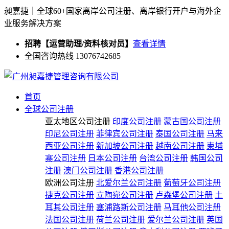
昶嘉捷｜全球60+国家离岸公司注册、离岸银行开户与海外企
业服务解决方案
招聘【运营助理/资料核对员】
查看详情
全国咨询热线 13076742685
首页
全球公司注册
亚太地区公司注册
印度公司注册
蒙古国公司注册
印尼公司注册
菲律宾公司注册
泰国公司注册
马来
西亚公司注册
新加坡公司注册
越南公司注册
柬埔
寨公司注册
日本公司注册
台湾公司注册
韩国公司
注册
澳门公司注册
香港公司注册
欧洲公司注册
北爱尔兰公司注册
葡萄牙公司注册
捷克公司注册
立陶宛公司注册
卢森堡公司注册
土
耳其公司注册
塞浦路斯公司注册
马耳他公司注册
法国公司注册
荷兰公司注册
爱尔兰公司注册
英国