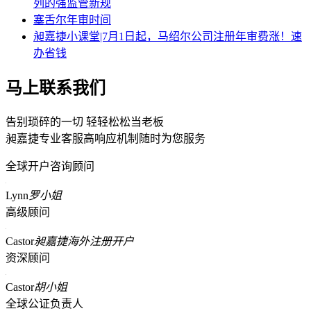
列的强监管新规
塞舌尔年审时间
昶嘉捷小课堂|7月1日起，马绍尔公司注册年审费涨！速
办省钱
马上联系我们
告别琐碎的一切 轻轻松松当老板
昶嘉捷专业客服高响应机制随时为您服务
全球开户咨询顾问
Lynn
罗小姐
高级顾问
Castor
昶嘉捷海外注册开户
资深顾问
Castor
胡小姐
全球公证负责人