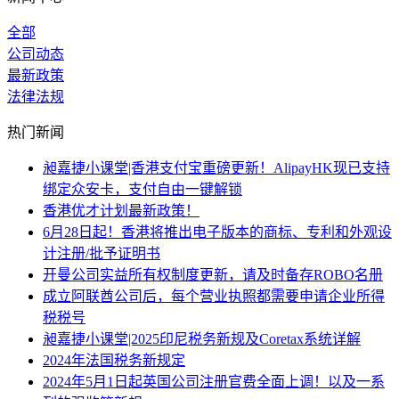
全部
公司动态
最新政策
法律法规
热门新闻
昶嘉捷小课堂|香港支付宝重磅更新！AlipayHK现已支持
绑定众安卡，支付自由一键解锁
香港优才计划最新政策！
6月28日起！香港将推出电子版本的商标、专利和外观设
计注册/批予证明书
开曼公司实益所有权制度更新，请及时备存ROBO名册
成立阿联酋公司后，每个营业执照都需要申请企业所得
税税号
昶嘉捷小课堂|2025印尼税务新规及Coretax系统详解
2024年法国税务新规定
2024年5月1日起英国公司注册官费全面上调！以及一系