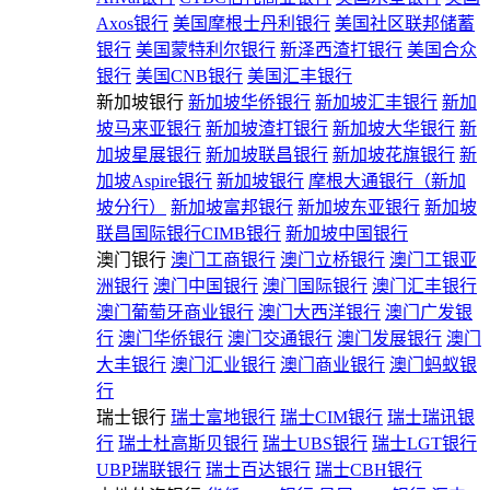
Axos银行
美国摩根士丹利银行
美国社区联邦储蓄
银行
美国蒙特利尔银行
新泽西渣打银行
美国合众
银行
美国CNB银行
美国汇丰银行
新加坡银行
新加坡华侨银行
新加坡汇丰银行
新加
坡马来亚银行
新加坡渣打银行
新加坡大华银行
新
加坡星展银行
新加坡联昌银行
新加坡花旗银行
新
加坡Aspire银行
新加坡银行
摩根大通银行（新加
坡分行）
新加坡富邦银行
新加坡东亚银行
新加坡
联昌国际银行CIMB银行
新加坡中国银行
澳门银行
澳门工商银行
澳门立桥银行
澳门工银亚
洲银行
澳门中国银行
澳门国际银行
澳门汇丰银行
澳门葡萄牙商业银行
澳门大西洋银行
澳门广发银
行
澳门华侨银行
澳门交通银行
澳门发展银行
澳门
大丰银行
澳门汇业银行
澳门商业银行
澳门蚂蚁银
行
瑞士银行
瑞士富地银行
瑞士CIM银行
瑞士瑞讯银
行
瑞士杜高斯贝银行
瑞士UBS银行
瑞士LGT银行
UBP瑞联银行
瑞士百达银行
瑞士CBH银行