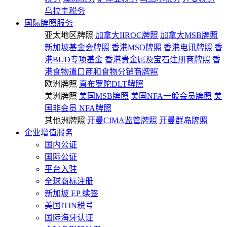
乌拉圭税务
国际牌照服务
亚太地区牌照
加拿大IIROC牌照
加拿大MSB牌照
新加坡基金会牌照
香港MSO牌照
香港电讯牌照
香
港BUD专项基金
香港贵金属及宝石注册商牌照
香
港食物遣口商和食物分销商牌照
欧洲牌照
直布罗陀DLT牌照
美洲牌照
美国MSB牌照
美国NFA一般会员牌照
美
国非会员 NFA牌照
其他洲牌照
开曼CIMA监管牌照
开曼群岛牌照
企业增值服务
国内公证
国际公证
平台入驻
全球商标注册
新加坡 EP 续签
美国ITIN税号
国际海牙认证