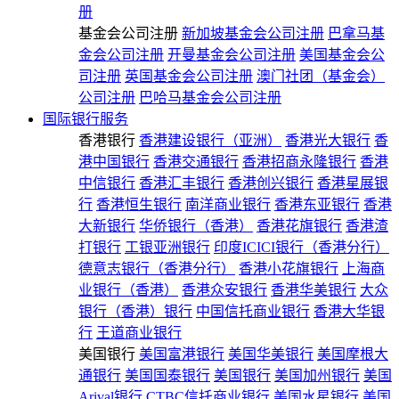
册
基金会公司注册
新加坡基金会公司注册
巴拿马基
金会公司注册
开曼基金会公司注册
美国基金会公
司注册
英国基金会公司注册
澳门社团（基金会）
公司注册
巴哈马基金会公司注册
国际银行服务
香港银行
香港建设银行（亚洲）
香港光大银行
香
港中国银行
香港交通银行
香港招商永隆银行
香港
中信银行
香港汇丰银行
香港创兴银行
香港星展银
行
香港恒生银行
南洋商业银行
香港东亚银行
香港
大新银行
华侨银行（香港）
香港花旗银行
香港渣
打银行
工银亚洲银行
印度ICICI银行（香港分行）
德意志银行（香港分行）
香港小花旗银行
上海商
业银行（香港）
香港众安银行
香港华美银行
大众
银行（香港）银行
中国信托商业银行
香港大华银
行
王道商业银行
美国银行
美国富港银行
美国华美银行
美国摩根大
通银行
美国国泰银行
美国银行
美国加州银行
美国
Arival银行
CTBC信托商业银行
美国水星银行
美国