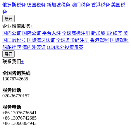
俄罗斯税务
德国税务
新加坡税务
澳门税务
香港税务
美国税
务
展开
企业增值服务
+
国内公证
国际公证
平台入驻
全球商标注册
新加坡 EP 续签
美
国ITIN税号
国际海牙认证
全球条形码注册
香港驾照
国际驾照
船舶挂旗
海内外签证
ODI境外投资备案
展开
联系我们
+
全国咨询热线
13076742685
服务固话
020-36770157
服务电话
+86 13076736541
+86 13076742685
+86 13060864943