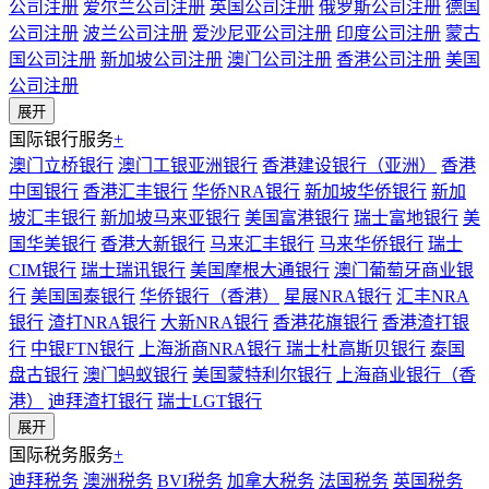
公司注册
爱尔兰公司注册
英国公司注册
俄罗斯公司注册
德国
公司注册
波兰公司注册
爱沙尼亚公司注册
印度公司注册
蒙古
国公司注册
新加坡公司注册
澳门公司注册
香港公司注册
美国
公司注册
展开
国际银行服务
+
澳门立桥银行
澳门工银亚洲银行
香港建设银行（亚洲）
香港
中国银行
香港汇丰银行
华侨NRA银行
新加坡华侨银行
新加
坡汇丰银行
新加坡马来亚银行
美国富港银行
瑞士富地银行
美
国华美银行
香港大新银行
马来汇丰银行
马来华侨银行
瑞士
CIM银行
瑞士瑞讯银行
美国摩根大通银行
澳门葡萄牙商业银
行
美国国泰银行
华侨银行（香港）
星展NRA银行
汇丰NRA
银行
渣打NRA银行
大新NRA银行
香港花旗银行
香港渣打银
行
中银FTN银行
上海浙商NRA银行
瑞士杜高斯贝银行
泰国
盘古银行
澳门蚂蚁银行
美国蒙特利尔银行
上海商业银行（香
港）
迪拜渣打银行
瑞士LGT银行
展开
国际税务服务
+
迪拜税务
澳洲税务
BVI税务
加拿大税务
法国税务
英国税务