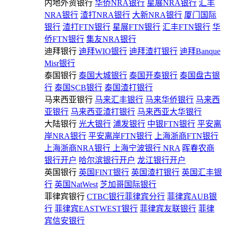
内地外资银行
华侨NRA银行
星展NRA银行
汇丰
NRA银行
渣打NRA银行
大新NRA银行
厦门国际
银行
渣打FTN银行
星展FTN银行
汇丰FTN银行
华
侨FTN银行
集友NRA银行
迪拜银行
迪拜WIO银行
迪拜渣打银行
迪拜Banque
Misr银行
泰国银行
泰国大城银行
泰国开泰银行
泰国盘古银
行
泰国SCB银行
泰国渣打银行
马来西亚银行
马来汇丰银行
马来华侨银行
马来西
亚银行
马来西亚渣打银行
马来西亚大华银行
大陆银行
光大银行
浦发银行
中银FTN银行
平安离
岸NRA银行
平安离岸FTN银行
上海浙商FTN银行
上海浙商NRA银行
上海宁波银行 NRA
晖春农商
银行开户
哈尔滨银行开户
龙江银行开户
英国银行
英国FINT银行
英国渣打银行
英国汇丰银
行
英国NatWest
芝加哥国际银行
菲律宾银行
CTBC银行菲律宾分行
菲律宾AUB银
行
菲律宾EASTWEST银行
菲律宾友联银行
菲律
宾信安银行