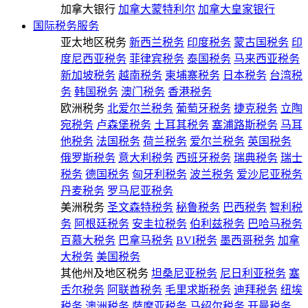
加拿大银行
加拿大蒙特利尔
加拿大皇家银行
国际税务服务
亚太地区税务
新西兰税务
印度税务
蒙古国税务
印
度尼西亚税务
菲律宾税务
泰国税务
马来西亚税务
新加坡税务
越南税务
柬埔寨税务
日本税务
台湾税
务
韩国税务
澳门税务
香港税务
欧洲税务
北爱尔兰税务
葡萄牙税务
捷克税务
立陶
宛税务
卢森堡税务
土耳其税务
塞浦路斯税务
马耳
他税务
法国税务
荷兰税务
爱尔兰税务
英国税务
俄罗斯税务
意大利税务
西班牙税务
瑞典税务
瑞士
税务
德国税务
匈牙利税务
波兰税务
爱沙尼亚税务
丹麦税务
罗马尼亚税务
美洲税务
圣文森特税务
秘鲁税务
巴西税务
智利税
务
阿根廷税务
安圭拉税务
伯利兹税务
巴哈马税务
百慕大税务
巴拿马税务
BVI税务
墨西哥税务
加拿
大税务
美国税务
其他州及地区税务
坦桑尼亚税务
尼日利亚税务
塞
舌尔税务
阿联酋税务
毛里求斯税务
迪拜税务
纽埃
税务
澳洲税务
萨摩亚税务
马绍尔税务
开曼税务