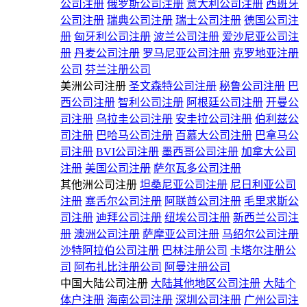
公司注册
俄罗斯公司注册
意大利公司注册
西班牙
公司注册
瑞典公司注册
瑞士公司注册
德国公司注
册
匈牙利公司注册
波兰公司注册
爱沙尼亚公司注
册
丹麦公司注册
罗马尼亚公司注册
克罗地亚注册
公司
芬兰注册公司
美洲公司注册
圣文森特公司注册
秘鲁公司注册
巴
西公司注册
智利公司注册
阿根廷公司注册
开曼公
司注册
乌拉圭公司注册
安圭拉公司注册
伯利兹公
司注册
巴哈马公司注册
百慕大公司注册
巴拿马公
司注册
BVI公司注册
墨西哥公司注册
加拿大公司
注册
美国公司注册
萨尔瓦多公司注册
其他洲公司注册
坦桑尼亚公司注册
尼日利亚公司
注册
塞舌尔公司注册
阿联酋公司注册
毛里求斯公
司注册
迪拜公司注册
纽埃公司注册
新西兰公司注
册
澳洲公司注册
萨摩亚公司注册
马绍尔公司注册
沙特阿拉伯公司注册
巴林注册公司
卡塔尔注册公
司
阿布扎比注册公司
阿曼注册公司
中国大陆公司注册
大陆其他地区公司注册
大陆个
体户注册
海南公司注册
深圳公司注册
广州公司注