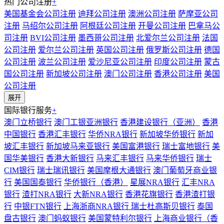
热门公司注册
+
美国基金会公司注册
迪拜公司注册
澳洲公司注册
萨摩亚公司
注册
马绍尔公司注册
阿根廷公司注册
开曼公司注册
巴拿马公
司注册
BVI公司注册
墨西哥公司注册
北爱尔兰公司注册
法国
公司注册
爱尔兰公司注册
英国公司注册
俄罗斯公司注册
德国
公司注册
波兰公司注册
爱沙尼亚公司注册
印度公司注册
蒙古
国公司注册
新加坡公司注册
澳门公司注册
香港公司注册
美国
公司注册
展开
国际银行服务
+
澳门立桥银行
澳门工银亚洲银行
香港建设银行（亚洲）
香港
中国银行
香港汇丰银行
华侨NRA银行
新加坡华侨银行
新加
坡汇丰银行
新加坡马来亚银行
美国富港银行
瑞士富地银行
美
国华美银行
香港大新银行
马来汇丰银行
马来华侨银行
瑞士
CIM银行
瑞士瑞讯银行
美国摩根大通银行
澳门葡萄牙商业银
行
美国国泰银行
华侨银行（香港）
星展NRA银行
汇丰NRA
银行
渣打NRA银行
大新NRA银行
香港花旗银行
香港渣打银
行
中银FTN银行
上海浙商NRA银行
瑞士杜高斯贝银行
泰国
盘古银行
澳门蚂蚁银行
美国蒙特利尔银行
上海商业银行（香