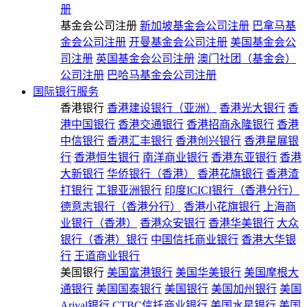
册
基金会公司注册
新加坡基金会公司注册
巴拿马基
金会公司注册
开曼基金会公司注册
美国基金会公
司注册
英国基金会公司注册
澳门社团（基金会）
公司注册
巴哈马基金会公司注册
国际银行服务
香港银行
香港建设银行（亚洲）
香港光大银行
香
港中国银行
香港交通银行
香港招商永隆银行
香港
中信银行
香港汇丰银行
香港创兴银行
香港星展银
行
香港恒生银行
南洋商业银行
香港东亚银行
香港
大新银行
华侨银行（香港）
香港花旗银行
香港渣
打银行
工银亚洲银行
印度ICICI银行（香港分行）
德意志银行（香港分行）
香港小花旗银行
上海商
业银行（香港）
香港众安银行
香港华美银行
大众
银行（香港）银行
中国信托商业银行
香港大华银
行
王道商业银行
美国银行
美国富港银行
美国华美银行
美国摩根大
通银行
美国国泰银行
美国银行
美国加州银行
美国
Arival银行
CTBC信托商业银行
美国水星银行
美国