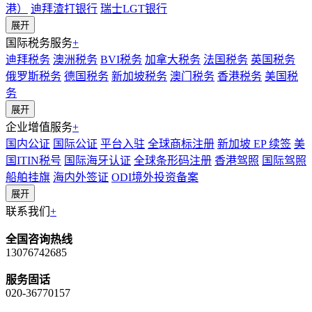
港）
迪拜渣打银行
瑞士LGT银行
展开
国际税务服务
+
迪拜税务
澳洲税务
BVI税务
加拿大税务
法国税务
英国税务
俄罗斯税务
德国税务
新加坡税务
澳门税务
香港税务
美国税
务
展开
企业增值服务
+
国内公证
国际公证
平台入驻
全球商标注册
新加坡 EP 续签
美
国ITIN税号
国际海牙认证
全球条形码注册
香港驾照
国际驾照
船舶挂旗
海内外签证
ODI境外投资备案
展开
联系我们
+
全国咨询热线
13076742685
服务固话
020-36770157