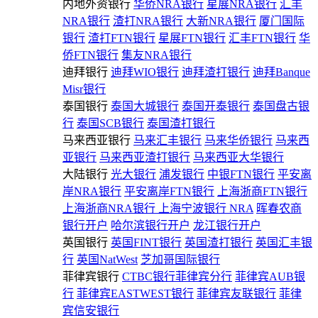
内地外资银行
华侨NRA银行
星展NRA银行
汇丰
NRA银行
渣打NRA银行
大新NRA银行
厦门国际
银行
渣打FTN银行
星展FTN银行
汇丰FTN银行
华
侨FTN银行
集友NRA银行
迪拜银行
迪拜WIO银行
迪拜渣打银行
迪拜Banque
Misr银行
泰国银行
泰国大城银行
泰国开泰银行
泰国盘古银
行
泰国SCB银行
泰国渣打银行
马来西亚银行
马来汇丰银行
马来华侨银行
马来西
亚银行
马来西亚渣打银行
马来西亚大华银行
大陆银行
光大银行
浦发银行
中银FTN银行
平安离
岸NRA银行
平安离岸FTN银行
上海浙商FTN银行
上海浙商NRA银行
上海宁波银行 NRA
晖春农商
银行开户
哈尔滨银行开户
龙江银行开户
英国银行
英国FINT银行
英国渣打银行
英国汇丰银
行
英国NatWest
芝加哥国际银行
菲律宾银行
CTBC银行菲律宾分行
菲律宾AUB银
行
菲律宾EASTWEST银行
菲律宾友联银行
菲律
宾信安银行