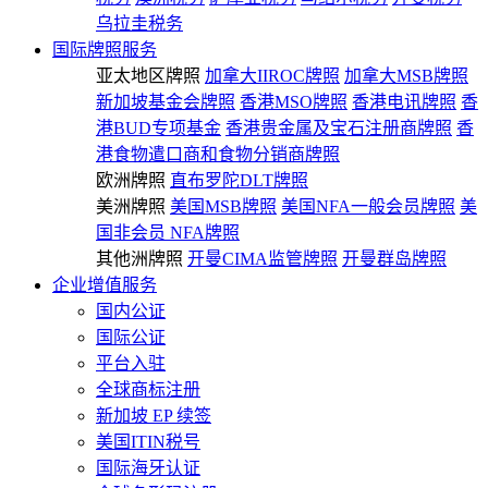
乌拉圭税务
国际牌照服务
亚太地区牌照
加拿大IIROC牌照
加拿大MSB牌照
新加坡基金会牌照
香港MSO牌照
香港电讯牌照
香
港BUD专项基金
香港贵金属及宝石注册商牌照
香
港食物遣口商和食物分销商牌照
欧洲牌照
直布罗陀DLT牌照
美洲牌照
美国MSB牌照
美国NFA一般会员牌照
美
国非会员 NFA牌照
其他洲牌照
开曼CIMA监管牌照
开曼群岛牌照
企业增值服务
国内公证
国际公证
平台入驻
全球商标注册
新加坡 EP 续签
美国ITIN税号
国际海牙认证