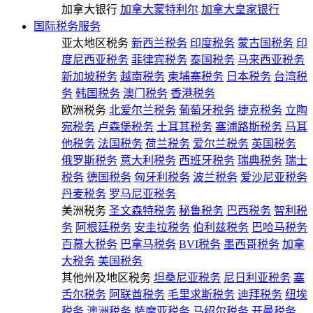
加拿大银行
加拿大蒙特利尔
加拿大皇家银行
国际税务服务
亚太地区税务
新西兰税务
印度税务
蒙古国税务
印
度尼西亚税务
菲律宾税务
泰国税务
马来西亚税务
新加坡税务
越南税务
柬埔寨税务
日本税务
台湾税
务
韩国税务
澳门税务
香港税务
欧洲税务
北爱尔兰税务
葡萄牙税务
捷克税务
立陶
宛税务
卢森堡税务
土耳其税务
塞浦路斯税务
马耳
他税务
法国税务
荷兰税务
爱尔兰税务
英国税务
俄罗斯税务
意大利税务
西班牙税务
瑞典税务
瑞士
税务
德国税务
匈牙利税务
波兰税务
爱沙尼亚税务
丹麦税务
罗马尼亚税务
美洲税务
圣文森特税务
秘鲁税务
巴西税务
智利税
务
阿根廷税务
安圭拉税务
伯利兹税务
巴哈马税务
百慕大税务
巴拿马税务
BVI税务
墨西哥税务
加拿
大税务
美国税务
其他州及地区税务
坦桑尼亚税务
尼日利亚税务
塞
舌尔税务
阿联酋税务
毛里求斯税务
迪拜税务
纽埃
税务
澳洲税务
萨摩亚税务
马绍尔税务
开曼税务