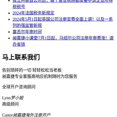
成立阿联酋公司后，每个营业执照都需要申请企业所得
税税号
2024年法国税务新规定
2024年5月1日起英国公司注册官费全面上调！以及一系
列的强监管新规
塞舌尔年审时间
昶嘉捷小课堂|7月1日起，马绍尔公司注册年审费涨！速
办省钱
马上联系我们
告别琐碎的一切 轻轻松松当老板
昶嘉捷专业客服高响应机制随时为您服务
全球开户咨询顾问
Lynn
罗小姐
高级顾问
Castor
昶嘉捷海外注册开户