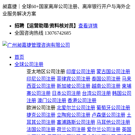
昶嘉捷｜全球60+国家离岸公司注册、离岸银行开户与海外企
业服务解决方案
招聘【运营助理/资料核对员】
查看详情
全国咨询热线 13076742685
首页
全球公司注册
亚太地区公司注册
印度公司注册
蒙古国公司注册
印尼公司注册
菲律宾公司注册
泰国公司注册
马来
西亚公司注册
新加坡公司注册
越南公司注册
柬埔
寨公司注册
日本公司注册
台湾公司注册
韩国公司
注册
澳门公司注册
香港公司注册
欧洲公司注册
北爱尔兰公司注册
葡萄牙公司注册
捷克公司注册
立陶宛公司注册
卢森堡公司注册
土
耳其公司注册
塞浦路斯公司注册
马耳他公司注册
法国公司注册
荷兰公司注册
爱尔兰公司注册
英国