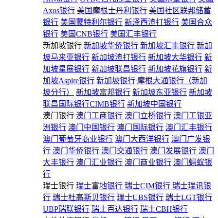
Axos银行
美国摩根士丹利银行
美国社区联邦储蓄
银行
美国蒙特利尔银行
新泽西渣打银行
美国合众
银行
美国CNB银行
美国汇丰银行
新加坡银行
新加坡华侨银行
新加坡汇丰银行
新加
坡马来亚银行
新加坡渣打银行
新加坡大华银行
新
加坡星展银行
新加坡联昌银行
新加坡花旗银行
新
加坡Aspire银行
新加坡银行
摩根大通银行（新加
坡分行）
新加坡富邦银行
新加坡东亚银行
新加坡
联昌国际银行CIMB银行
新加坡中国银行
澳门银行
澳门工商银行
澳门立桥银行
澳门工银亚
洲银行
澳门中国银行
澳门国际银行
澳门汇丰银行
澳门葡萄牙商业银行
澳门大西洋银行
澳门广发银
行
澳门华侨银行
澳门交通银行
澳门发展银行
澳门
大丰银行
澳门汇业银行
澳门商业银行
澳门蚂蚁银
行
瑞士银行
瑞士富地银行
瑞士CIM银行
瑞士瑞讯银
行
瑞士杜高斯贝银行
瑞士UBS银行
瑞士LGT银行
UBP瑞联银行
瑞士百达银行
瑞士CBH银行