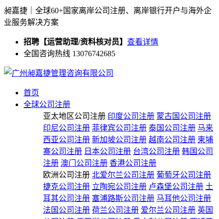
昶嘉捷｜全球60+国家离岸公司注册、离岸银行开户与海外企
业服务解决方案
招聘【运营助理/资料核对员】
查看详情
全国咨询热线 13076742685
首页
全球公司注册
亚太地区公司注册
印度公司注册
蒙古国公司注册
印尼公司注册
菲律宾公司注册
泰国公司注册
马来
西亚公司注册
新加坡公司注册
越南公司注册
柬埔
寨公司注册
日本公司注册
台湾公司注册
韩国公司
注册
澳门公司注册
香港公司注册
欧洲公司注册
北爱尔兰公司注册
葡萄牙公司注册
捷克公司注册
立陶宛公司注册
卢森堡公司注册
土
耳其公司注册
塞浦路斯公司注册
马耳他公司注册
法国公司注册
荷兰公司注册
爱尔兰公司注册
英国