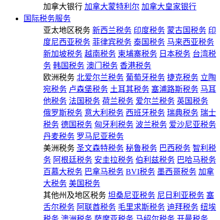
加拿大银行
加拿大蒙特利尔
加拿大皇家银行
国际税务服务
亚太地区税务
新西兰税务
印度税务
蒙古国税务
印
度尼西亚税务
菲律宾税务
泰国税务
马来西亚税务
新加坡税务
越南税务
柬埔寨税务
日本税务
台湾税
务
韩国税务
澳门税务
香港税务
欧洲税务
北爱尔兰税务
葡萄牙税务
捷克税务
立陶
宛税务
卢森堡税务
土耳其税务
塞浦路斯税务
马耳
他税务
法国税务
荷兰税务
爱尔兰税务
英国税务
俄罗斯税务
意大利税务
西班牙税务
瑞典税务
瑞士
税务
德国税务
匈牙利税务
波兰税务
爱沙尼亚税务
丹麦税务
罗马尼亚税务
美洲税务
圣文森特税务
秘鲁税务
巴西税务
智利税
务
阿根廷税务
安圭拉税务
伯利兹税务
巴哈马税务
百慕大税务
巴拿马税务
BVI税务
墨西哥税务
加拿
大税务
美国税务
其他州及地区税务
坦桑尼亚税务
尼日利亚税务
塞
舌尔税务
阿联酋税务
毛里求斯税务
迪拜税务
纽埃
税务
澳洲税务
萨摩亚税务
马绍尔税务
开曼税务