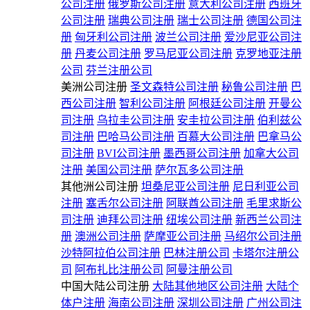
公司注册
俄罗斯公司注册
意大利公司注册
西班牙
公司注册
瑞典公司注册
瑞士公司注册
德国公司注
册
匈牙利公司注册
波兰公司注册
爱沙尼亚公司注
册
丹麦公司注册
罗马尼亚公司注册
克罗地亚注册
公司
芬兰注册公司
美洲公司注册
圣文森特公司注册
秘鲁公司注册
巴
西公司注册
智利公司注册
阿根廷公司注册
开曼公
司注册
乌拉圭公司注册
安圭拉公司注册
伯利兹公
司注册
巴哈马公司注册
百慕大公司注册
巴拿马公
司注册
BVI公司注册
墨西哥公司注册
加拿大公司
注册
美国公司注册
萨尔瓦多公司注册
其他洲公司注册
坦桑尼亚公司注册
尼日利亚公司
注册
塞舌尔公司注册
阿联酋公司注册
毛里求斯公
司注册
迪拜公司注册
纽埃公司注册
新西兰公司注
册
澳洲公司注册
萨摩亚公司注册
马绍尔公司注册
沙特阿拉伯公司注册
巴林注册公司
卡塔尔注册公
司
阿布扎比注册公司
阿曼注册公司
中国大陆公司注册
大陆其他地区公司注册
大陆个
体户注册
海南公司注册
深圳公司注册
广州公司注