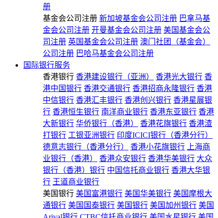
册
基金会公司注册
新加坡基金会公司注册
巴拿马基
金会公司注册
开曼基金会公司注册
美国基金会公
司注册
英国基金会公司注册
澳门社团（基金会）
公司注册
巴哈马基金会公司注册
国际银行服务
香港银行
香港建设银行（亚洲）
香港光大银行
香
港中国银行
香港交通银行
香港招商永隆银行
香港
中信银行
香港汇丰银行
香港创兴银行
香港星展银
行
香港恒生银行
南洋商业银行
香港东亚银行
香港
大新银行
华侨银行（香港）
香港花旗银行
香港渣
打银行
工银亚洲银行
印度ICICI银行（香港分行）
德意志银行（香港分行）
香港小花旗银行
上海商
业银行（香港）
香港众安银行
香港华美银行
大众
银行（香港）银行
中国信托商业银行
香港大华银
行
王道商业银行
美国银行
美国富港银行
美国华美银行
美国摩根大
通银行
美国国泰银行
美国银行
美国加州银行
美国
Arival银行
CTBC信托商业银行
美国水星银行
美国