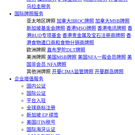
乌拉圭税务
国际牌照服务
亚太地区牌照
加拿大IIROC牌照
加拿大MSB牌照
新加坡基金会牌照
香港MSO牌照
香港电讯牌照
香
港BUD专项基金
香港贵金属及宝石注册商牌照
香
港食物遣口商和食物分销商牌照
欧洲牌照
直布罗陀DLT牌照
美洲牌照
美国MSB牌照
美国NFA一般会员牌照
美
国非会员 NFA牌照
其他洲牌照
开曼CIMA监管牌照
开曼群岛牌照
企业增值服务
国内公证
国际公证
平台入驻
全球商标注册
新加坡 EP 续签
美国ITIN税号
国际海牙认证