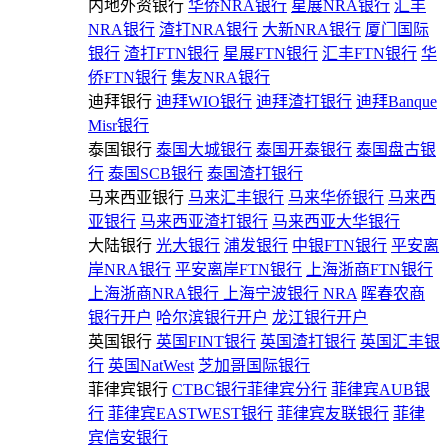
内地外资银行
华侨NRA银行
星展NRA银行
汇丰
NRA银行
渣打NRA银行
大新NRA银行
厦门国际
银行
渣打FTN银行
星展FTN银行
汇丰FTN银行
华
侨FTN银行
集友NRA银行
迪拜银行
迪拜WIO银行
迪拜渣打银行
迪拜Banque
Misr银行
泰国银行
泰国大城银行
泰国开泰银行
泰国盘古银
行
泰国SCB银行
泰国渣打银行
马来西亚银行
马来汇丰银行
马来华侨银行
马来西
亚银行
马来西亚渣打银行
马来西亚大华银行
大陆银行
光大银行
浦发银行
中银FTN银行
平安离
岸NRA银行
平安离岸FTN银行
上海浙商FTN银行
上海浙商NRA银行
上海宁波银行 NRA
晖春农商
银行开户
哈尔滨银行开户
龙江银行开户
英国银行
英国FINT银行
英国渣打银行
英国汇丰银
行
英国NatWest
芝加哥国际银行
菲律宾银行
CTBC银行菲律宾分行
菲律宾AUB银
行
菲律宾EASTWEST银行
菲律宾友联银行
菲律
宾信安银行