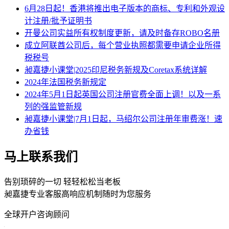
6月28日起！香港将推出电子版本的商标、专利和外观设
计注册/批予证明书
开曼公司实益所有权制度更新，请及时备存ROBO名册
成立阿联酋公司后，每个营业执照都需要申请企业所得
税税号
昶嘉捷小课堂|2025印尼税务新规及Coretax系统详解
2024年法国税务新规定
2024年5月1日起英国公司注册官费全面上调！以及一系
列的强监管新规
昶嘉捷小课堂|7月1日起，马绍尔公司注册年审费涨！速
办省钱
马上联系我们
告别琐碎的一切 轻轻松松当老板
昶嘉捷专业客服高响应机制随时为您服务
全球开户咨询顾问