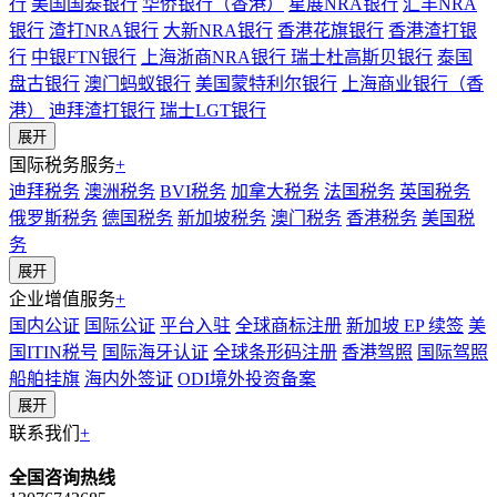
行
美国国泰银行
华侨银行（香港）
星展NRA银行
汇丰NRA
银行
渣打NRA银行
大新NRA银行
香港花旗银行
香港渣打银
行
中银FTN银行
上海浙商NRA银行
瑞士杜高斯贝银行
泰国
盘古银行
澳门蚂蚁银行
美国蒙特利尔银行
上海商业银行（香
港）
迪拜渣打银行
瑞士LGT银行
展开
国际税务服务
+
迪拜税务
澳洲税务
BVI税务
加拿大税务
法国税务
英国税务
俄罗斯税务
德国税务
新加坡税务
澳门税务
香港税务
美国税
务
展开
企业增值服务
+
国内公证
国际公证
平台入驻
全球商标注册
新加坡 EP 续签
美
国ITIN税号
国际海牙认证
全球条形码注册
香港驾照
国际驾照
船舶挂旗
海内外签证
ODI境外投资备案
展开
联系我们
+
全国咨询热线