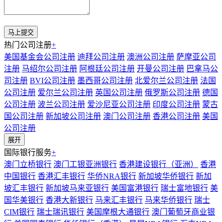
热门公司注册
+
美国基金会公司注册
迪拜公司注册
澳洲公司注册
萨摩亚公司
注册
马绍尔公司注册
阿根廷公司注册
开曼公司注册
巴拿马公
司注册
BVI公司注册
墨西哥公司注册
北爱尔兰公司注册
法国
公司注册
爱尔兰公司注册
英国公司注册
俄罗斯公司注册
德国
公司注册
波兰公司注册
爱沙尼亚公司注册
印度公司注册
蒙古
国公司注册
新加坡公司注册
澳门公司注册
香港公司注册
美国
公司注册
展开
国际银行服务
+
澳门立桥银行
澳门工银亚洲银行
香港建设银行（亚洲）
香港
中国银行
香港汇丰银行
华侨NRA银行
新加坡华侨银行
新加
坡汇丰银行
新加坡马来亚银行
美国富港银行
瑞士富地银行
美
国华美银行
香港大新银行
马来汇丰银行
马来华侨银行
瑞士
CIM银行
瑞士瑞讯银行
美国摩根大通银行
澳门葡萄牙商业银