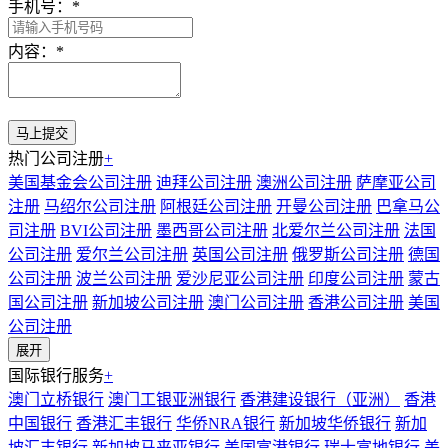
手机号：
*
内容：
*
热门公司注册
+
美国基金会公司注册
迪拜公司注册
澳洲公司注册
萨摩亚公司
注册
马绍尔公司注册
阿根廷公司注册
开曼公司注册
巴拿马公
司注册
BVI公司注册
墨西哥公司注册
北爱尔兰公司注册
法国
公司注册
爱尔兰公司注册
英国公司注册
俄罗斯公司注册
德国
公司注册
波兰公司注册
爱沙尼亚公司注册
印度公司注册
蒙古
国公司注册
新加坡公司注册
澳门公司注册
香港公司注册
美国
公司注册
展开
国际银行服务
+
澳门立桥银行
澳门工银亚洲银行
香港建设银行（亚洲）
香港
中国银行
香港汇丰银行
华侨NRA银行
新加坡华侨银行
新加
坡汇丰银行
新加坡马来亚银行
美国富港银行
瑞士富地银行
美