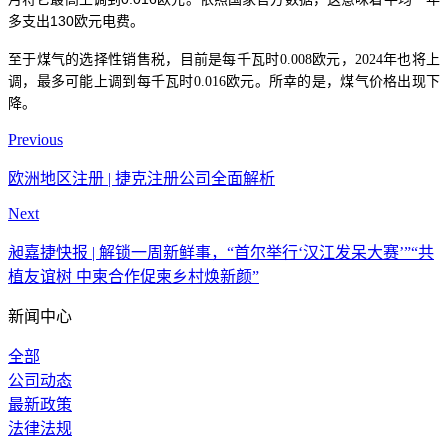
多支出130欧元电费。
至于煤气的选择性销售税，目前是每千瓦时
0.008欧元，2024年也将上
调，最多可能上调到每千瓦时0.016欧元。所幸的是，煤气价格出现下
降。
Previous
欧洲地区注册 | 捷克注册公司全面解析
Next
昶嘉捷快报 | 解锁一周新鲜事，“首尔举行‘汉江发呆大赛’”“共
植友谊树 中柬合作促柬乡村焕新颜”
新闻中心
全部
公司动态
最新政策
法律法规