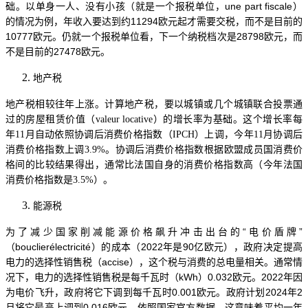
础。以单身一人、没有小孩（就是一个报税单位，une part fiscale）
的情况为例，年收入要达到约11294欧元起才需要交税，而不是目前的
10777欧元。仍就一个报税单位看，下一个纳税档次是28798欧元，而
不是目前的27478欧元。
地产税
地产税相较往年上涨。
计算地产税，要以城镇或几个城镇联合投票通
过的房屋租赁价值（
valeur locative）的增长率为基础。这个增长率每
年11月自动依照协调后消费价格指数（IPCH）上调，今年11月协调后
消费价格指数上调3.9%。协调后消费价格指数根据欧盟成员国消费价
格间的比较结果得出，通常比法国自身的消费价格指数高（今年法国
消费价格指数是3.5%）。
能源税
为了减少国家削减能源价格飙升冲击出台的
“电价盾牌”
（bouclierélectricité）的成本（2022年是90亿欧元），政府决定提高
电力的选择性销售税（accise），这个税与消费的总电量相关。通常情
况下，电力的选择性销售税是每千瓦时（kWh）0.032欧元。2022年因
为电价飞升，政府将它下调到每千瓦时0.001欧元。政府计划2024年2
月将它最高上调到0.016欧元。依照国家官方数据，这意味着平均一年