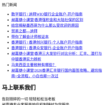
热门新闻
数字银行 | 迪拜WIO银行企业账户-开户指南
昶嘉捷小课堂|香港强积金和大陆社保的区别
给您揭秘墨西哥为什么那么受欢迎的原因
贸易之都—迪拜
带你了解会计师核证本
香港银行 | 香港创兴银行-个人账户开户指南
香港银行 | 香港众安银行-企业账户开户指南
昶嘉捷小课堂|香港三大发钞行对比分析：汇丰、渣打与
中银香港实力辨析
马来西亚主要税种有哪些？
昶嘉捷小课堂|2026香港汇丰银行国内面签攻略，避坑指
南+全流程，小白也能一次过
马上联系我们
告别琐碎的一切 轻轻松松当老板
昶嘉捷专业客服高响应机制随时为您服务