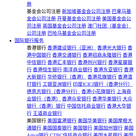
册
基金会公司注册
新加坡基金会公司注册
巴拿马基
金会公司注册
开曼基金会公司注册
美国基金会公
司注册
英国基金会公司注册
澳门社团（基金会）
公司注册
巴哈马基金会公司注册
国际银行服务
香港银行
香港建设银行（亚洲）
香港光大银行
香
港中国银行
香港交通银行
香港招商永隆银行
香港
中信银行
香港汇丰银行
香港创兴银行
香港星展银
行
香港恒生银行
南洋商业银行
香港东亚银行
香港
大新银行
华侨银行（香港）
香港花旗银行
香港渣
打银行
工银亚洲银行
印度ICICI银行（香港分行）
德意志银行（香港分行）
香港小花旗银行
上海商
业银行（香港）
香港众安银行
香港华美银行
大众
银行（香港）银行
中国信托商业银行
香港大华银
行
王道商业银行
美国银行
美国富港银行
美国华美银行
美国摩根大
通银行
美国国泰银行
美国银行
美国加州银行
美国
Arival银行
CTBC信托商业银行
美国水星银行
美国