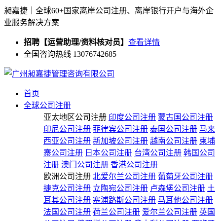
昶嘉捷｜全球60+国家离岸公司注册、离岸银行开户与海外企
业服务解决方案
招聘【运营助理/资料核对员】
查看详情
全国咨询热线 13076742685
首页
全球公司注册
亚太地区公司注册
印度公司注册
蒙古国公司注册
印尼公司注册
菲律宾公司注册
泰国公司注册
马来
西亚公司注册
新加坡公司注册
越南公司注册
柬埔
寨公司注册
日本公司注册
台湾公司注册
韩国公司
注册
澳门公司注册
香港公司注册
欧洲公司注册
北爱尔兰公司注册
葡萄牙公司注册
捷克公司注册
立陶宛公司注册
卢森堡公司注册
土
耳其公司注册
塞浦路斯公司注册
马耳他公司注册
法国公司注册
荷兰公司注册
爱尔兰公司注册
英国