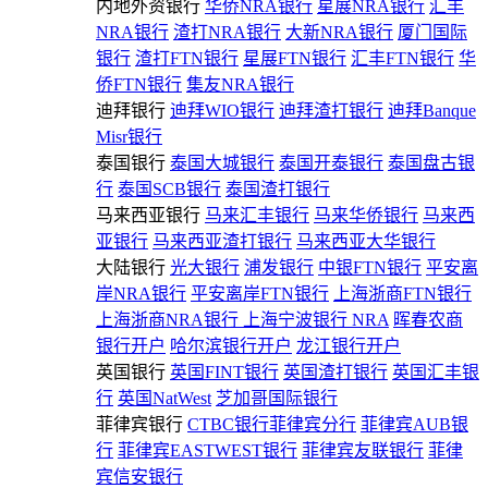
内地外资银行
华侨NRA银行
星展NRA银行
汇丰
NRA银行
渣打NRA银行
大新NRA银行
厦门国际
银行
渣打FTN银行
星展FTN银行
汇丰FTN银行
华
侨FTN银行
集友NRA银行
迪拜银行
迪拜WIO银行
迪拜渣打银行
迪拜Banque
Misr银行
泰国银行
泰国大城银行
泰国开泰银行
泰国盘古银
行
泰国SCB银行
泰国渣打银行
马来西亚银行
马来汇丰银行
马来华侨银行
马来西
亚银行
马来西亚渣打银行
马来西亚大华银行
大陆银行
光大银行
浦发银行
中银FTN银行
平安离
岸NRA银行
平安离岸FTN银行
上海浙商FTN银行
上海浙商NRA银行
上海宁波银行 NRA
晖春农商
银行开户
哈尔滨银行开户
龙江银行开户
英国银行
英国FINT银行
英国渣打银行
英国汇丰银
行
英国NatWest
芝加哥国际银行
菲律宾银行
CTBC银行菲律宾分行
菲律宾AUB银
行
菲律宾EASTWEST银行
菲律宾友联银行
菲律
宾信安银行