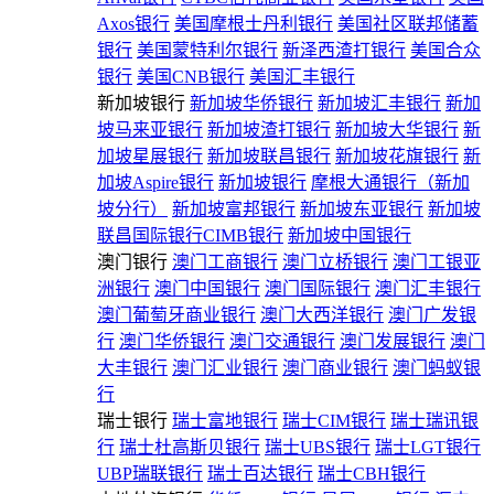
Axos银行
美国摩根士丹利银行
美国社区联邦储蓄
银行
美国蒙特利尔银行
新泽西渣打银行
美国合众
银行
美国CNB银行
美国汇丰银行
新加坡银行
新加坡华侨银行
新加坡汇丰银行
新加
坡马来亚银行
新加坡渣打银行
新加坡大华银行
新
加坡星展银行
新加坡联昌银行
新加坡花旗银行
新
加坡Aspire银行
新加坡银行
摩根大通银行（新加
坡分行）
新加坡富邦银行
新加坡东亚银行
新加坡
联昌国际银行CIMB银行
新加坡中国银行
澳门银行
澳门工商银行
澳门立桥银行
澳门工银亚
洲银行
澳门中国银行
澳门国际银行
澳门汇丰银行
澳门葡萄牙商业银行
澳门大西洋银行
澳门广发银
行
澳门华侨银行
澳门交通银行
澳门发展银行
澳门
大丰银行
澳门汇业银行
澳门商业银行
澳门蚂蚁银
行
瑞士银行
瑞士富地银行
瑞士CIM银行
瑞士瑞讯银
行
瑞士杜高斯贝银行
瑞士UBS银行
瑞士LGT银行
UBP瑞联银行
瑞士百达银行
瑞士CBH银行