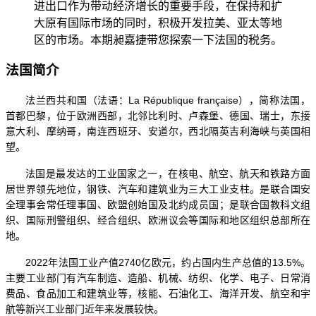
进出口作为带动经济增长的重要手段，在保持和扩
大原有国际市场的同时，积极开发拉美、亚太等地
区的市场。本期昶嘉捷带您探索一下法国的税务。
法国简介
法兰西共和国（法语：
La République française），简称法国，
首都巴黎，位于欧洲西部，北邻比利时、卢森堡、德国、瑞士，东接
意大利、摩纳哥，南连西班牙、安道尔，西北隔英吉利海峡与英国相
望。
法国是最发达的工业国家之一，在核电、航空、航天和铁路方面
居世界领先地位，钢铁、汽车和建筑业为三大工业支柱。是联合国安
全理事会常任理事国、欧盟创始国及北约成员国；是联合国教科文组
织、国际刑警组织、经合组织、欧洲议会等国际和地区组织总部所在
地。
2022年法国工业产值2740亿欧元，约占国内生产总值的13.5%。
主要工业部门有汽车制造、造船、机械、纺织、化学、电子、日常消
费品、食品加工和建筑业等，核能、石油化工、海洋开发、航空和宇
航等新兴工业部门近年来发展较快。