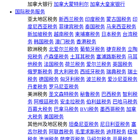
加拿大银行
加拿大蒙特利尔
加拿大皇家银行
国际税务服务
亚太地区税务
新西兰税务
印度税务
蒙古国税务
印
度尼西亚税务
菲律宾税务
泰国税务
马来西亚税务
新加坡税务
越南税务
柬埔寨税务
日本税务
台湾税
务
韩国税务
澳门税务
香港税务
欧洲税务
北爱尔兰税务
葡萄牙税务
捷克税务
立陶
宛税务
卢森堡税务
土耳其税务
塞浦路斯税务
马耳
他税务
法国税务
荷兰税务
爱尔兰税务
英国税务
俄罗斯税务
意大利税务
西班牙税务
瑞典税务
瑞士
税务
德国税务
匈牙利税务
波兰税务
爱沙尼亚税务
丹麦税务
罗马尼亚税务
美洲税务
圣文森特税务
秘鲁税务
巴西税务
智利税
务
阿根廷税务
安圭拉税务
伯利兹税务
巴哈马税务
百慕大税务
巴拿马税务
BVI税务
墨西哥税务
加拿
大税务
美国税务
其他州及地区税务
坦桑尼亚税务
尼日利亚税务
塞
舌尔税务
阿联酋税务
毛里求斯税务
迪拜税务
纽埃
税务
澳洲税务
萨摩亚税务
马绍尔税务
开曼税务