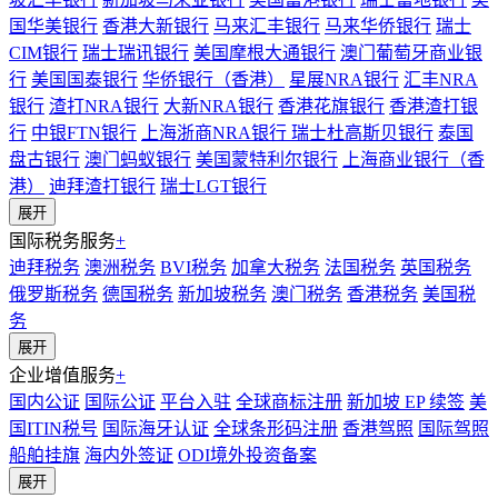
国华美银行
香港大新银行
马来汇丰银行
马来华侨银行
瑞士
CIM银行
瑞士瑞讯银行
美国摩根大通银行
澳门葡萄牙商业银
行
美国国泰银行
华侨银行（香港）
星展NRA银行
汇丰NRA
银行
渣打NRA银行
大新NRA银行
香港花旗银行
香港渣打银
行
中银FTN银行
上海浙商NRA银行
瑞士杜高斯贝银行
泰国
盘古银行
澳门蚂蚁银行
美国蒙特利尔银行
上海商业银行（香
港）
迪拜渣打银行
瑞士LGT银行
展开
国际税务服务
+
迪拜税务
澳洲税务
BVI税务
加拿大税务
法国税务
英国税务
俄罗斯税务
德国税务
新加坡税务
澳门税务
香港税务
美国税
务
展开
企业增值服务
+
国内公证
国际公证
平台入驻
全球商标注册
新加坡 EP 续签
美
国ITIN税号
国际海牙认证
全球条形码注册
香港驾照
国际驾照
船舶挂旗
海内外签证
ODI境外投资备案
展开