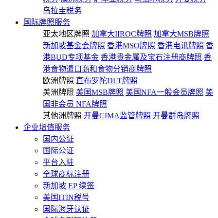
乌拉圭税务
国际牌照服务
亚太地区牌照
加拿大IIROC牌照
加拿大MSB牌照
新加坡基金会牌照
香港MSO牌照
香港电讯牌照
香
港BUD专项基金
香港贵金属及宝石注册商牌照
香
港食物遣口商和食物分销商牌照
欧洲牌照
直布罗陀DLT牌照
美洲牌照
美国MSB牌照
美国NFA一般会员牌照
美
国非会员 NFA牌照
其他洲牌照
开曼CIMA监管牌照
开曼群岛牌照
企业增值服务
国内公证
国际公证
平台入驻
全球商标注册
新加坡 EP 续签
美国ITIN税号
国际海牙认证