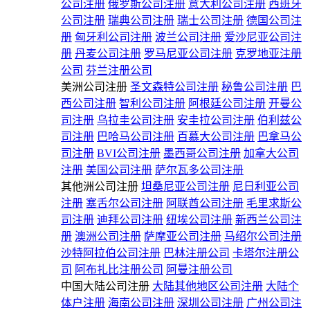
公司注册
俄罗斯公司注册
意大利公司注册
西班牙
公司注册
瑞典公司注册
瑞士公司注册
德国公司注
册
匈牙利公司注册
波兰公司注册
爱沙尼亚公司注
册
丹麦公司注册
罗马尼亚公司注册
克罗地亚注册
公司
芬兰注册公司
美洲公司注册
圣文森特公司注册
秘鲁公司注册
巴
西公司注册
智利公司注册
阿根廷公司注册
开曼公
司注册
乌拉圭公司注册
安圭拉公司注册
伯利兹公
司注册
巴哈马公司注册
百慕大公司注册
巴拿马公
司注册
BVI公司注册
墨西哥公司注册
加拿大公司
注册
美国公司注册
萨尔瓦多公司注册
其他洲公司注册
坦桑尼亚公司注册
尼日利亚公司
注册
塞舌尔公司注册
阿联酋公司注册
毛里求斯公
司注册
迪拜公司注册
纽埃公司注册
新西兰公司注
册
澳洲公司注册
萨摩亚公司注册
马绍尔公司注册
沙特阿拉伯公司注册
巴林注册公司
卡塔尔注册公
司
阿布扎比注册公司
阿曼注册公司
中国大陆公司注册
大陆其他地区公司注册
大陆个
体户注册
海南公司注册
深圳公司注册
广州公司注