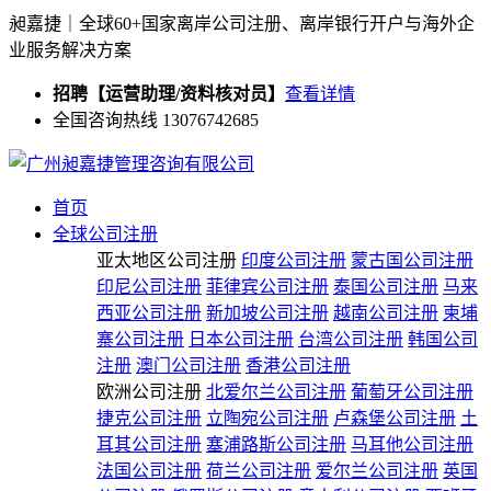
昶嘉捷｜全球60+国家离岸公司注册、离岸银行开户与海外企
业服务解决方案
招聘【运营助理/资料核对员】
查看详情
全国咨询热线 13076742685
首页
全球公司注册
亚太地区公司注册
印度公司注册
蒙古国公司注册
印尼公司注册
菲律宾公司注册
泰国公司注册
马来
西亚公司注册
新加坡公司注册
越南公司注册
柬埔
寨公司注册
日本公司注册
台湾公司注册
韩国公司
注册
澳门公司注册
香港公司注册
欧洲公司注册
北爱尔兰公司注册
葡萄牙公司注册
捷克公司注册
立陶宛公司注册
卢森堡公司注册
土
耳其公司注册
塞浦路斯公司注册
马耳他公司注册
法国公司注册
荷兰公司注册
爱尔兰公司注册
英国