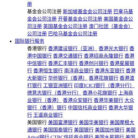
册
基金会公司注册
新加坡基金会公司注册
巴拿马基
金会公司注册
开曼基金会公司注册
美国基金会公
司注册
英国基金会公司注册
澳门社团（基金会）
公司注册
巴哈马基金会公司注册
国际银行服务
香港银行
香港建设银行（亚洲）
香港光大银行
香
港中国银行
香港交通银行
香港招商永隆银行
香港
中信银行
香港汇丰银行
香港创兴银行
香港星展银
行
香港恒生银行
南洋商业银行
香港东亚银行
香港
大新银行
华侨银行（香港）
香港花旗银行
香港渣
打银行
工银亚洲银行
印度ICICI银行（香港分行）
德意志银行（香港分行）
香港小花旗银行
上海商
业银行（香港）
香港众安银行
香港华美银行
大众
银行（香港）银行
中国信托商业银行
香港大华银
行
王道商业银行
美国银行
美国富港银行
美国华美银行
美国摩根大
通银行
美国国泰银行
美国银行
美国加州银行
美国
Arival银行
CTBC信托商业银行
美国水星银行
美国