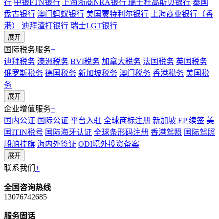
行
中银FTN银行
上海浙商NRA银行
瑞士杜高斯贝银行
泰国
盘古银行
澳门蚂蚁银行
美国蒙特利尔银行
上海商业银行（香
港）
迪拜渣打银行
瑞士LGT银行
展开
国际税务服务
+
迪拜税务
澳洲税务
BVI税务
加拿大税务
法国税务
英国税务
俄罗斯税务
德国税务
新加坡税务
澳门税务
香港税务
美国税
务
展开
企业增值服务
+
国内公证
国际公证
平台入驻
全球商标注册
新加坡 EP 续签
美
国ITIN税号
国际海牙认证
全球条形码注册
香港驾照
国际驾照
船舶挂旗
海内外签证
ODI境外投资备案
展开
联系我们
+
全国咨询热线
13076742685
服务固话