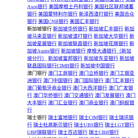
Axos银行
美国摩根士丹利银行
美国社区联邦储蓄
银行
美国蒙特利尔银行
新泽西渣打银行
美国合众
银行
美国CNB银行
美国汇丰银行
新加坡银行
新加坡华侨银行
新加坡汇丰银行
新加
坡马来亚银行
新加坡渣打银行
新加坡大华银行
新
加坡星展银行
新加坡联昌银行
新加坡花旗银行
新
加坡Aspire银行
新加坡银行
摩根大通银行（新加
坡分行）
新加坡富邦银行
新加坡东亚银行
新加坡
联昌国际银行CIMB银行
新加坡中国银行
澳门银行
澳门工商银行
澳门立桥银行
澳门工银亚
洲银行
澳门中国银行
澳门国际银行
澳门汇丰银行
澳门葡萄牙商业银行
澳门大西洋银行
澳门广发银
行
澳门华侨银行
澳门交通银行
澳门发展银行
澳门
大丰银行
澳门汇业银行
澳门商业银行
澳门蚂蚁银
行
瑞士银行
瑞士富地银行
瑞士CIM银行
瑞士瑞讯银
行
瑞士杜高斯贝银行
瑞士UBS银行
瑞士LGT银行
UBP瑞联银行
瑞士百达银行
瑞士CBH银行