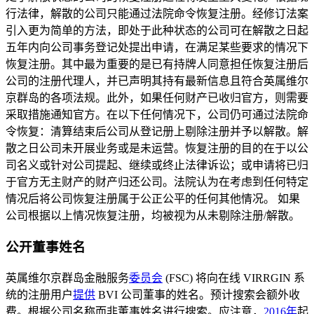
行法律，解散的公司只能通过法院命令恢复注册。经修订法案
引入更为简单的方法，即处于此种状态的公司可在解散之日起
五年内向公司事务登记处提出申请，在满足某些要求的情况下
恢复注册。其中最为重要的是已有持牌人同意担任恢复注册后
公司的注册代理人，并已声明其持有最新信息且符合英属维尔
京群岛的各项法规。此外，如果任何财产已收归官方，则需要
采取措施通知官方。在以下任何情况下，公司仍可通过法院命
令恢复：清算结束后公司从登记册上剔除注册并予以解散。解
散之日公司未开展业务或是未运营。恢复注册的目的在于以公
司名义或针对公司提起、继续或终止法律诉讼；或申请将已归
于官方无主财产的财产归还公司。法院认为在考虑到任何特定
情况后将公司恢复注册属于公正公平的任何其他情况。 如果
公司根据以上情况恢复注册，均被视为从未剔除注册/解散。
公开董事姓名
英属维尔京群岛金融服务
委员会
(FSC) 将向在线 VIRRGIN 系
统的注册用户
提供
BVI 公司董事的姓名。预计搜索会额外收
费。根据公司名称而非董事姓名进行搜索。应注意，
2016年
起