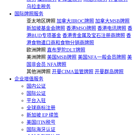
乌拉圭税务
国际牌照服务
亚太地区牌照
加拿大IIROC牌照
加拿大MSB牌照
新加坡基金会牌照
香港MSO牌照
香港电讯牌照
香
港BUD专项基金
香港贵金属及宝石注册商牌照
香
港食物遣口商和食物分销商牌照
欧洲牌照
直布罗陀DLT牌照
美洲牌照
美国MSB牌照
美国NFA一般会员牌照
美
国非会员 NFA牌照
其他洲牌照
开曼CIMA监管牌照
开曼群岛牌照
企业增值服务
国内公证
国际公证
平台入驻
全球商标注册
新加坡 EP 续签
美国ITIN税号
国际海牙认证