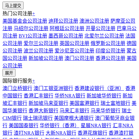
热门公司注册
+
美国基金会公司注册
迪拜公司注册
澳洲公司注册
萨摩亚公司
注册
马绍尔公司注册
阿根廷公司注册
开曼公司注册
巴拿马公
司注册
BVI公司注册
墨西哥公司注册
北爱尔兰公司注册
法国
公司注册
爱尔兰公司注册
英国公司注册
俄罗斯公司注册
德国
公司注册
波兰公司注册
爱沙尼亚公司注册
印度公司注册
蒙古
国公司注册
新加坡公司注册
澳门公司注册
香港公司注册
美国
公司注册
展开
国际银行服务
+
澳门立桥银行
澳门工银亚洲银行
香港建设银行（亚洲）
香港
中国银行
香港汇丰银行
华侨NRA银行
新加坡华侨银行
新加
坡汇丰银行
新加坡马来亚银行
美国富港银行
瑞士富地银行
美
国华美银行
香港大新银行
马来汇丰银行
马来华侨银行
瑞士
CIM银行
瑞士瑞讯银行
美国摩根大通银行
澳门葡萄牙商业银
行
美国国泰银行
华侨银行（香港）
星展NRA银行
汇丰NRA
银行
渣打NRA银行
大新NRA银行
香港花旗银行
香港渣打银