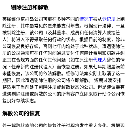
剔除注册和解散
英属维尔京群岛公司可能在多种不同的
情况下
被从
登记册
上剔
除注册，其中最常见的是未能支付年费。根据现行法律，一旦
被剔除注册，该公司（及其董事、成员和任何清算人或接管
人）将进入不得采取任何行动的状态。根据目前的制度，除非
公司恢复良好存续，否则七年内均处于此种状态。遭遇剔除注
册的公司通常可在任何时间通过支付任何应计费用和罚款并纠
正其在合规方面的任何其他问题（如在原注册
代理人
辞任的情
况下任命新的注册代理人）而恢复注册。如果七年期限届满前
未能恢复，该公司将依法解散。经修订法案实际上取消了这一
期限，因此遭遇剔除注册的公司将立即解散。 短期过渡安排
将适用于当前处于剔除注册或解散状态的公司。但是建议拥有
遭遇剔除注册或解散的公司的所有客户立即采取行动令公司恢
复良好存续状态。
解散公司的恢复
处于解散状态的公司的恢复注册过程将发生重大变化。根据现