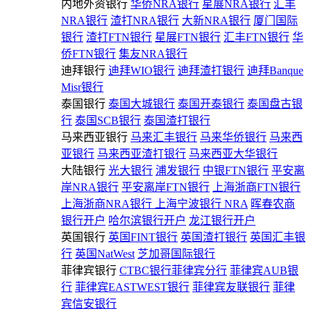
内地外资银行
华侨NRA银行
星展NRA银行
汇丰
NRA银行
渣打NRA银行
大新NRA银行
厦门国际
银行
渣打FTN银行
星展FTN银行
汇丰FTN银行
华
侨FTN银行
集友NRA银行
迪拜银行
迪拜WIO银行
迪拜渣打银行
迪拜Banque
Misr银行
泰国银行
泰国大城银行
泰国开泰银行
泰国盘古银
行
泰国SCB银行
泰国渣打银行
马来西亚银行
马来汇丰银行
马来华侨银行
马来西
亚银行
马来西亚渣打银行
马来西亚大华银行
大陆银行
光大银行
浦发银行
中银FTN银行
平安离
岸NRA银行
平安离岸FTN银行
上海浙商FTN银行
上海浙商NRA银行
上海宁波银行 NRA
晖春农商
银行开户
哈尔滨银行开户
龙江银行开户
英国银行
英国FINT银行
英国渣打银行
英国汇丰银
行
英国NatWest
芝加哥国际银行
菲律宾银行
CTBC银行菲律宾分行
菲律宾AUB银
行
菲律宾EASTWEST银行
菲律宾友联银行
菲律
宾信安银行