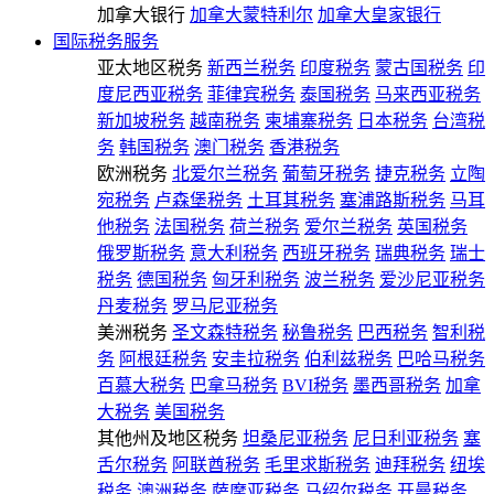
加拿大银行
加拿大蒙特利尔
加拿大皇家银行
国际税务服务
亚太地区税务
新西兰税务
印度税务
蒙古国税务
印
度尼西亚税务
菲律宾税务
泰国税务
马来西亚税务
新加坡税务
越南税务
柬埔寨税务
日本税务
台湾税
务
韩国税务
澳门税务
香港税务
欧洲税务
北爱尔兰税务
葡萄牙税务
捷克税务
立陶
宛税务
卢森堡税务
土耳其税务
塞浦路斯税务
马耳
他税务
法国税务
荷兰税务
爱尔兰税务
英国税务
俄罗斯税务
意大利税务
西班牙税务
瑞典税务
瑞士
税务
德国税务
匈牙利税务
波兰税务
爱沙尼亚税务
丹麦税务
罗马尼亚税务
美洲税务
圣文森特税务
秘鲁税务
巴西税务
智利税
务
阿根廷税务
安圭拉税务
伯利兹税务
巴哈马税务
百慕大税务
巴拿马税务
BVI税务
墨西哥税务
加拿
大税务
美国税务
其他州及地区税务
坦桑尼亚税务
尼日利亚税务
塞
舌尔税务
阿联酋税务
毛里求斯税务
迪拜税务
纽埃
税务
澳洲税务
萨摩亚税务
马绍尔税务
开曼税务