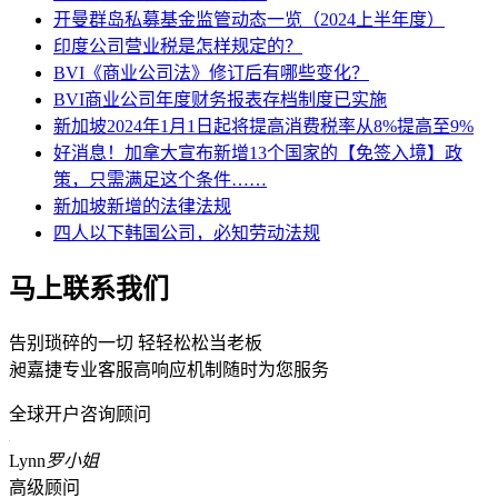
开曼群岛私募基金监管动态一览（2024上半年度）
印度公司营业税是怎样规定的？
BVI《商业公司法》修订后有哪些变化？
BVI商业公司年度财务报表存档制度已实施
新加坡2024年1月1日起将提高消费税率从8%提高至9%
好消息！加拿大宣布新增13个国家的【免签入境】政
策，只需满足这个条件……
新加坡新增的法律法规
四人以下韩国公司，必知劳动法规
马上联系我们
告别琐碎的一切 轻轻松松当老板
昶嘉捷专业客服高响应机制随时为您服务
全球开户咨询顾问
Lynn
罗小姐
高级顾问