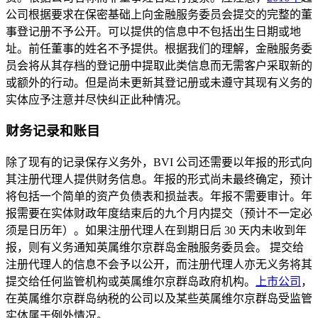
公司根据要求在保密基础上向金融服务委员会提交的完整的董
事登记册不予公开。可以提供的信息中不包括出生日期或地
址。前任董事的姓名不予提供。根据我们的理解，金融服务委
员会将从其存档的登记册中提取此类信息而无需客户采取新的
或额外的行动。但是尚未更新其登记册或未遵守其现有义务的
实体应予注意并尽快纠正此种情况。
财务记录和账目
除了现有的记录保存义务外，BVI 公司还需要以年报的形式向
其注册代理人提供财务信息。年报的形式尚未最终确定，预计
将包括一个简单的资产负债表和损益表。年报不需要审计。年
报需要在实体财政年度结束后的九个月内提交（预计不一定必
须是日历年）。如果注册代理人在到期日后 30 天内未收到年
报，则有义务通知英属维尔京群岛金融服务委员会。 提交给
注册代理人的信息不会予以公开，而注册代理人亦无义务将其
提交给任何监管机构或英属维尔京群岛政府机构。
上市公司
，
在英属维尔京群岛纳税的公司以及某些英属维尔京群岛受监管
实体属于例外情况。