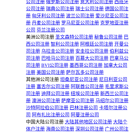
公司注册
俄罗斯公司注册
意大利公司注册
西班牙
公司注册
瑞典公司注册
瑞士公司注册
德国公司注
册
匈牙利公司注册
波兰公司注册
爱沙尼亚公司注
册
丹麦公司注册
罗马尼亚公司注册
克罗地亚注册
公司
芬兰注册公司
美洲公司注册
圣文森特公司注册
秘鲁公司注册
巴
西公司注册
智利公司注册
阿根廷公司注册
开曼公
司注册
乌拉圭公司注册
安圭拉公司注册
伯利兹公
司注册
巴哈马公司注册
百慕大公司注册
巴拿马公
司注册
BVI公司注册
墨西哥公司注册
加拿大公司
注册
美国公司注册
萨尔瓦多公司注册
其他洲公司注册
坦桑尼亚公司注册
尼日利亚公司
注册
塞舌尔公司注册
阿联酋公司注册
毛里求斯公
司注册
迪拜公司注册
纽埃公司注册
新西兰公司注
册
澳洲公司注册
萨摩亚公司注册
马绍尔公司注册
沙特阿拉伯公司注册
巴林注册公司
卡塔尔注册公
司
阿布扎比注册公司
阿曼注册公司
中国大陆公司注册
大陆其他地区公司注册
大陆个
体户注册
海南公司注册
深圳公司注册
广州公司注