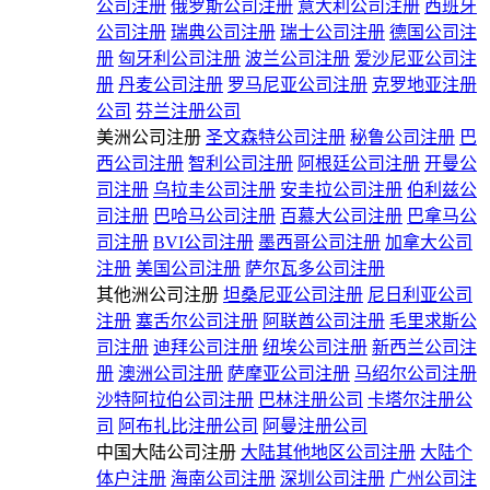
公司注册
俄罗斯公司注册
意大利公司注册
西班牙
公司注册
瑞典公司注册
瑞士公司注册
德国公司注
册
匈牙利公司注册
波兰公司注册
爱沙尼亚公司注
册
丹麦公司注册
罗马尼亚公司注册
克罗地亚注册
公司
芬兰注册公司
美洲公司注册
圣文森特公司注册
秘鲁公司注册
巴
西公司注册
智利公司注册
阿根廷公司注册
开曼公
司注册
乌拉圭公司注册
安圭拉公司注册
伯利兹公
司注册
巴哈马公司注册
百慕大公司注册
巴拿马公
司注册
BVI公司注册
墨西哥公司注册
加拿大公司
注册
美国公司注册
萨尔瓦多公司注册
其他洲公司注册
坦桑尼亚公司注册
尼日利亚公司
注册
塞舌尔公司注册
阿联酋公司注册
毛里求斯公
司注册
迪拜公司注册
纽埃公司注册
新西兰公司注
册
澳洲公司注册
萨摩亚公司注册
马绍尔公司注册
沙特阿拉伯公司注册
巴林注册公司
卡塔尔注册公
司
阿布扎比注册公司
阿曼注册公司
中国大陆公司注册
大陆其他地区公司注册
大陆个
体户注册
海南公司注册
深圳公司注册
广州公司注