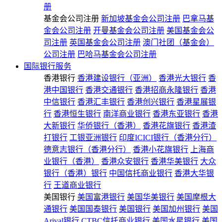
册
基金会公司注册
新加坡基金会公司注册
巴拿马基
金会公司注册
开曼基金会公司注册
美国基金会公
司注册
英国基金会公司注册
澳门社团（基金会）
公司注册
巴哈马基金会公司注册
国际银行服务
香港银行
香港建设银行（亚洲）
香港光大银行
香
港中国银行
香港交通银行
香港招商永隆银行
香港
中信银行
香港汇丰银行
香港创兴银行
香港星展银
行
香港恒生银行
南洋商业银行
香港东亚银行
香港
大新银行
华侨银行（香港）
香港花旗银行
香港渣
打银行
工银亚洲银行
印度ICICI银行（香港分行）
德意志银行（香港分行）
香港小花旗银行
上海商
业银行（香港）
香港众安银行
香港华美银行
大众
银行（香港）银行
中国信托商业银行
香港大华银
行
王道商业银行
美国银行
美国富港银行
美国华美银行
美国摩根大
通银行
美国国泰银行
美国银行
美国加州银行
美国
Arival银行
CTBC信托商业银行
美国水星银行
美国