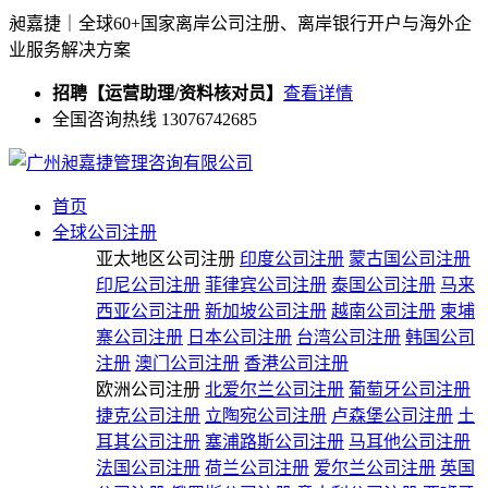
昶嘉捷｜全球60+国家离岸公司注册、离岸银行开户与海外企
业服务解决方案
招聘【运营助理/资料核对员】
查看详情
全国咨询热线 13076742685
首页
全球公司注册
亚太地区公司注册
印度公司注册
蒙古国公司注册
印尼公司注册
菲律宾公司注册
泰国公司注册
马来
西亚公司注册
新加坡公司注册
越南公司注册
柬埔
寨公司注册
日本公司注册
台湾公司注册
韩国公司
注册
澳门公司注册
香港公司注册
欧洲公司注册
北爱尔兰公司注册
葡萄牙公司注册
捷克公司注册
立陶宛公司注册
卢森堡公司注册
土
耳其公司注册
塞浦路斯公司注册
马耳他公司注册
法国公司注册
荷兰公司注册
爱尔兰公司注册
英国