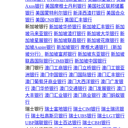
Axos银行
美国摩根士丹利银行
美国社区联邦储蓄
银行
美国蒙特利尔银行
新泽西渣打银行
美国合众
银行
美国CNB银行
美国汇丰银行
新加坡银行
新加坡华侨银行
新加坡汇丰银行
新加
坡马来亚银行
新加坡渣打银行
新加坡大华银行
新
加坡星展银行
新加坡联昌银行
新加坡花旗银行
新
加坡Aspire银行
新加坡银行
摩根大通银行（新加
坡分行）
新加坡富邦银行
新加坡东亚银行
新加坡
联昌国际银行CIMB银行
新加坡中国银行
澳门银行
澳门工商银行
澳门立桥银行
澳门工银亚
洲银行
澳门中国银行
澳门国际银行
澳门汇丰银行
澳门葡萄牙商业银行
澳门大西洋银行
澳门广发银
行
澳门华侨银行
澳门交通银行
澳门发展银行
澳门
大丰银行
澳门汇业银行
澳门商业银行
澳门蚂蚁银
行
瑞士银行
瑞士富地银行
瑞士CIM银行
瑞士瑞讯银
行
瑞士杜高斯贝银行
瑞士UBS银行
瑞士LGT银行
UBP瑞联银行
瑞士百达银行
瑞士CBH银行