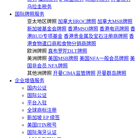
乌拉圭税务
国际牌照服务
亚太地区牌照
加拿大IIROC牌照
加拿大MSB牌照
新加坡基金会牌照
香港MSO牌照
香港电讯牌照
香
港BUD专项基金
香港贵金属及宝石注册商牌照
香
港食物遣口商和食物分销商牌照
欧洲牌照
直布罗陀DLT牌照
美洲牌照
美国MSB牌照
美国NFA一般会员牌照
美
国非会员 NFA牌照
其他洲牌照
开曼CIMA监管牌照
开曼群岛牌照
企业增值服务
国内公证
国际公证
平台入驻
全球商标注册
新加坡 EP 续签
美国ITIN税号
国际海牙认证