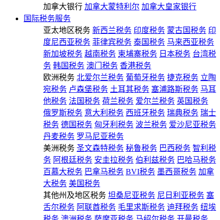
加拿大银行
加拿大蒙特利尔
加拿大皇家银行
国际税务服务
亚太地区税务
新西兰税务
印度税务
蒙古国税务
印
度尼西亚税务
菲律宾税务
泰国税务
马来西亚税务
新加坡税务
越南税务
柬埔寨税务
日本税务
台湾税
务
韩国税务
澳门税务
香港税务
欧洲税务
北爱尔兰税务
葡萄牙税务
捷克税务
立陶
宛税务
卢森堡税务
土耳其税务
塞浦路斯税务
马耳
他税务
法国税务
荷兰税务
爱尔兰税务
英国税务
俄罗斯税务
意大利税务
西班牙税务
瑞典税务
瑞士
税务
德国税务
匈牙利税务
波兰税务
爱沙尼亚税务
丹麦税务
罗马尼亚税务
美洲税务
圣文森特税务
秘鲁税务
巴西税务
智利税
务
阿根廷税务
安圭拉税务
伯利兹税务
巴哈马税务
百慕大税务
巴拿马税务
BVI税务
墨西哥税务
加拿
大税务
美国税务
其他州及地区税务
坦桑尼亚税务
尼日利亚税务
塞
舌尔税务
阿联酋税务
毛里求斯税务
迪拜税务
纽埃
税务
澳洲税务
萨摩亚税务
马绍尔税务
开曼税务