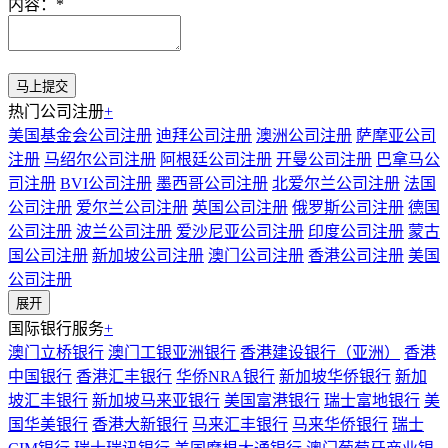
内容：
*
热门公司注册
+
美国基金会公司注册
迪拜公司注册
澳洲公司注册
萨摩亚公司
注册
马绍尔公司注册
阿根廷公司注册
开曼公司注册
巴拿马公
司注册
BVI公司注册
墨西哥公司注册
北爱尔兰公司注册
法国
公司注册
爱尔兰公司注册
英国公司注册
俄罗斯公司注册
德国
公司注册
波兰公司注册
爱沙尼亚公司注册
印度公司注册
蒙古
国公司注册
新加坡公司注册
澳门公司注册
香港公司注册
美国
公司注册
展开
国际银行服务
+
澳门立桥银行
澳门工银亚洲银行
香港建设银行（亚洲）
香港
中国银行
香港汇丰银行
华侨NRA银行
新加坡华侨银行
新加
坡汇丰银行
新加坡马来亚银行
美国富港银行
瑞士富地银行
美
国华美银行
香港大新银行
马来汇丰银行
马来华侨银行
瑞士