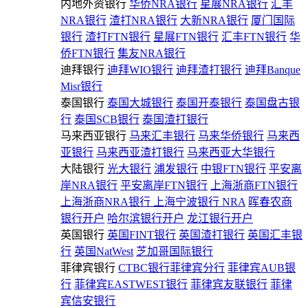
内地外资银行
华侨NRA银行
星展NRA银行
汇丰
NRA银行
渣打NRA银行
大新NRA银行
厦门国际
银行
渣打FTN银行
星展FTN银行
汇丰FTN银行
华
侨FTN银行
集友NRA银行
迪拜银行
迪拜WIO银行
迪拜渣打银行
迪拜Banque
Misr银行
泰国银行
泰国大城银行
泰国开泰银行
泰国盘古银
行
泰国SCB银行
泰国渣打银行
马来西亚银行
马来汇丰银行
马来华侨银行
马来西
亚银行
马来西亚渣打银行
马来西亚大华银行
大陆银行
光大银行
浦发银行
中银FTN银行
平安离
岸NRA银行
平安离岸FTN银行
上海浙商FTN银行
上海浙商NRA银行
上海宁波银行 NRA
晖春农商
银行开户
哈尔滨银行开户
龙江银行开户
英国银行
英国FINT银行
英国渣打银行
英国汇丰银
行
英国NatWest
芝加哥国际银行
菲律宾银行
CTBC银行菲律宾分行
菲律宾AUB银
行
菲律宾EASTWEST银行
菲律宾友联银行
菲律
宾信安银行