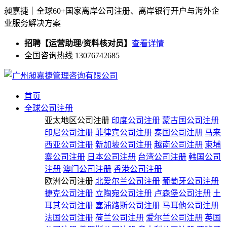
昶嘉捷｜全球60+国家离岸公司注册、离岸银行开户与海外企
业服务解决方案
招聘【运营助理/资料核对员】
查看详情
全国咨询热线 13076742685
首页
全球公司注册
亚太地区公司注册
印度公司注册
蒙古国公司注册
印尼公司注册
菲律宾公司注册
泰国公司注册
马来
西亚公司注册
新加坡公司注册
越南公司注册
柬埔
寨公司注册
日本公司注册
台湾公司注册
韩国公司
注册
澳门公司注册
香港公司注册
欧洲公司注册
北爱尔兰公司注册
葡萄牙公司注册
捷克公司注册
立陶宛公司注册
卢森堡公司注册
土
耳其公司注册
塞浦路斯公司注册
马耳他公司注册
法国公司注册
荷兰公司注册
爱尔兰公司注册
英国