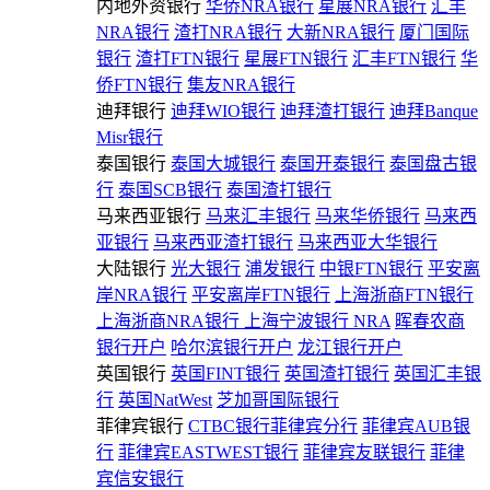
内地外资银行
华侨NRA银行
星展NRA银行
汇丰
NRA银行
渣打NRA银行
大新NRA银行
厦门国际
银行
渣打FTN银行
星展FTN银行
汇丰FTN银行
华
侨FTN银行
集友NRA银行
迪拜银行
迪拜WIO银行
迪拜渣打银行
迪拜Banque
Misr银行
泰国银行
泰国大城银行
泰国开泰银行
泰国盘古银
行
泰国SCB银行
泰国渣打银行
马来西亚银行
马来汇丰银行
马来华侨银行
马来西
亚银行
马来西亚渣打银行
马来西亚大华银行
大陆银行
光大银行
浦发银行
中银FTN银行
平安离
岸NRA银行
平安离岸FTN银行
上海浙商FTN银行
上海浙商NRA银行
上海宁波银行 NRA
晖春农商
银行开户
哈尔滨银行开户
龙江银行开户
英国银行
英国FINT银行
英国渣打银行
英国汇丰银
行
英国NatWest
芝加哥国际银行
菲律宾银行
CTBC银行菲律宾分行
菲律宾AUB银
行
菲律宾EASTWEST银行
菲律宾友联银行
菲律
宾信安银行