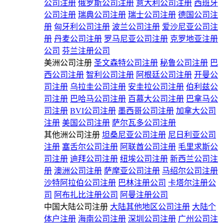
公司注册
俄罗斯公司注册
意大利公司注册
西班牙
公司注册
瑞典公司注册
瑞士公司注册
德国公司注
册
匈牙利公司注册
波兰公司注册
爱沙尼亚公司注
册
丹麦公司注册
罗马尼亚公司注册
克罗地亚注册
公司
芬兰注册公司
美洲公司注册
圣文森特公司注册
秘鲁公司注册
巴
西公司注册
智利公司注册
阿根廷公司注册
开曼公
司注册
乌拉圭公司注册
安圭拉公司注册
伯利兹公
司注册
巴哈马公司注册
百慕大公司注册
巴拿马公
司注册
BVI公司注册
墨西哥公司注册
加拿大公司
注册
美国公司注册
萨尔瓦多公司注册
其他洲公司注册
坦桑尼亚公司注册
尼日利亚公司
注册
塞舌尔公司注册
阿联酋公司注册
毛里求斯公
司注册
迪拜公司注册
纽埃公司注册
新西兰公司注
册
澳洲公司注册
萨摩亚公司注册
马绍尔公司注册
沙特阿拉伯公司注册
巴林注册公司
卡塔尔注册公
司
阿布扎比注册公司
阿曼注册公司
中国大陆公司注册
大陆其他地区公司注册
大陆个
体户注册
海南公司注册
深圳公司注册
广州公司注