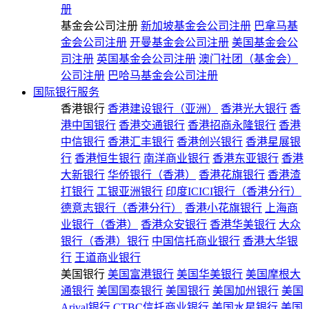
册
基金会公司注册
新加坡基金会公司注册
巴拿马基
金会公司注册
开曼基金会公司注册
美国基金会公
司注册
英国基金会公司注册
澳门社团（基金会）
公司注册
巴哈马基金会公司注册
国际银行服务
香港银行
香港建设银行（亚洲）
香港光大银行
香
港中国银行
香港交通银行
香港招商永隆银行
香港
中信银行
香港汇丰银行
香港创兴银行
香港星展银
行
香港恒生银行
南洋商业银行
香港东亚银行
香港
大新银行
华侨银行（香港）
香港花旗银行
香港渣
打银行
工银亚洲银行
印度ICICI银行（香港分行）
德意志银行（香港分行）
香港小花旗银行
上海商
业银行（香港）
香港众安银行
香港华美银行
大众
银行（香港）银行
中国信托商业银行
香港大华银
行
王道商业银行
美国银行
美国富港银行
美国华美银行
美国摩根大
通银行
美国国泰银行
美国银行
美国加州银行
美国
Arival银行
CTBC信托商业银行
美国水星银行
美国