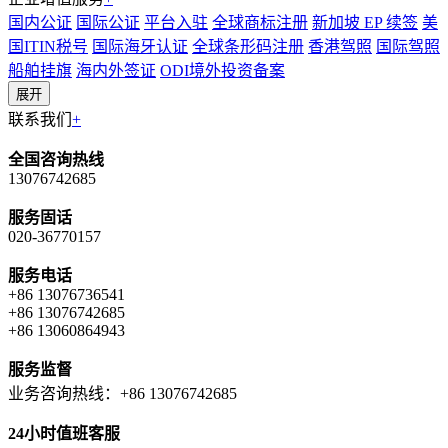
国内公证
国际公证
平台入驻
全球商标注册
新加坡 EP 续签
美
国ITIN税号
国际海牙认证
全球条形码注册
香港驾照
国际驾照
船舶挂旗
海内外签证
ODI境外投资备案
展开
联系我们
+
全国咨询热线
13076742685
服务固话
020-36770157
服务电话
+86 13076736541
+86 13076742685
+86 13060864943
服务监督
业务咨询热线：+86 13076742685
24小时值班客服