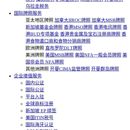
乌拉圭税务
国际牌照服务
亚太地区牌照
加拿大IIROC牌照
加拿大MSB牌照
新加坡基金会牌照
香港MSO牌照
香港电讯牌照
香
港BUD专项基金
香港贵金属及宝石注册商牌照
香
港食物遣口商和食物分销商牌照
欧洲牌照
直布罗陀DLT牌照
美洲牌照
美国MSB牌照
美国NFA一般会员牌照
美
国非会员 NFA牌照
其他洲牌照
开曼CIMA监管牌照
开曼群岛牌照
企业增值服务
国内公证
国际公证
平台入驻
全球商标注册
新加坡 EP 续签
美国ITIN税号
国际海牙认证