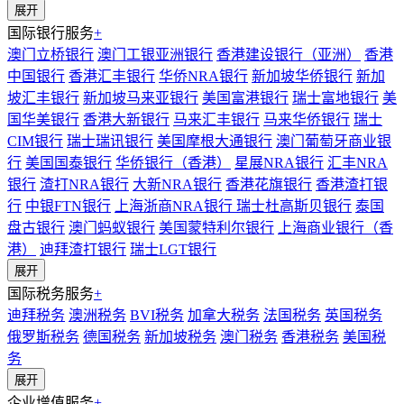
展开
国际银行服务
+
澳门立桥银行
澳门工银亚洲银行
香港建设银行（亚洲）
香港
中国银行
香港汇丰银行
华侨NRA银行
新加坡华侨银行
新加
坡汇丰银行
新加坡马来亚银行
美国富港银行
瑞士富地银行
美
国华美银行
香港大新银行
马来汇丰银行
马来华侨银行
瑞士
CIM银行
瑞士瑞讯银行
美国摩根大通银行
澳门葡萄牙商业银
行
美国国泰银行
华侨银行（香港）
星展NRA银行
汇丰NRA
银行
渣打NRA银行
大新NRA银行
香港花旗银行
香港渣打银
行
中银FTN银行
上海浙商NRA银行
瑞士杜高斯贝银行
泰国
盘古银行
澳门蚂蚁银行
美国蒙特利尔银行
上海商业银行（香
港）
迪拜渣打银行
瑞士LGT银行
展开
国际税务服务
+
迪拜税务
澳洲税务
BVI税务
加拿大税务
法国税务
英国税务
俄罗斯税务
德国税务
新加坡税务
澳门税务
香港税务
美国税
务
展开
企业增值服务
+