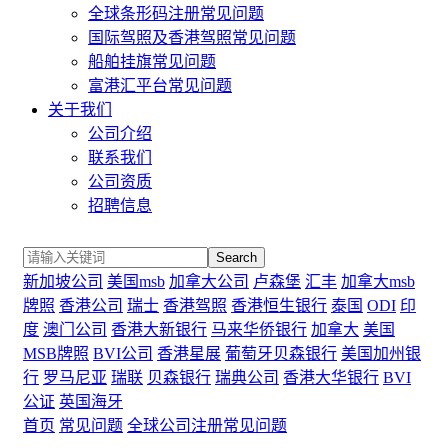
全球条形码注册常见问题
国际驾照及香港驾照常见问题
船舶挂旗常见问题
富港汇平台常见问题
关于我们
公司介绍
联系我们
公司资质
招聘信息
Search
新加坡公司
美国msb
加拿大公司
卢森堡
汇丰
加拿大msb
牌照
香港公司
瑞士
香港驾照
香港恒生银行
泰国
ODI
印
度
澳门公司
香港大新银行
马来华侨银行
加拿大
美国
MSB牌照
BVI公司
香港星展
葡萄牙贝森银行
美国加州银
行
罗马尼亚
瑞联
贝森银行
瑞典公司
香港大华银行
BVI
公证
英国海牙
首页
常见问题
全球公司注册常见问题