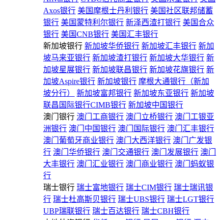
Axos银行
美国摩根士丹利银行
美国社区联邦储蓄
银行
美国蒙特利尔银行
新泽西渣打银行
美国合众
银行
美国CNB银行
美国汇丰银行
新加坡银行
新加坡华侨银行
新加坡汇丰银行
新加
坡马来亚银行
新加坡渣打银行
新加坡大华银行
新
加坡星展银行
新加坡联昌银行
新加坡花旗银行
新
加坡Aspire银行
新加坡银行
摩根大通银行（新加
坡分行）
新加坡富邦银行
新加坡东亚银行
新加坡
联昌国际银行CIMB银行
新加坡中国银行
澳门银行
澳门工商银行
澳门立桥银行
澳门工银亚
洲银行
澳门中国银行
澳门国际银行
澳门汇丰银行
澳门葡萄牙商业银行
澳门大西洋银行
澳门广发银
行
澳门华侨银行
澳门交通银行
澳门发展银行
澳门
大丰银行
澳门汇业银行
澳门商业银行
澳门蚂蚁银
行
瑞士银行
瑞士富地银行
瑞士CIM银行
瑞士瑞讯银
行
瑞士杜高斯贝银行
瑞士UBS银行
瑞士LGT银行
UBP瑞联银行
瑞士百达银行
瑞士CBH银行