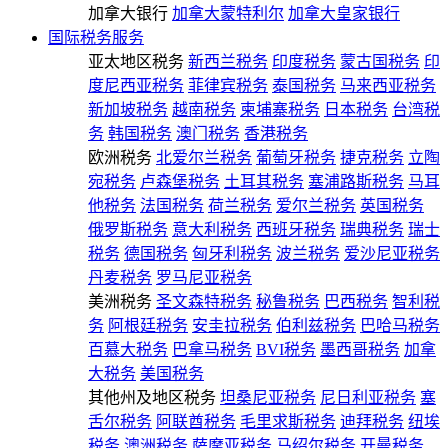
加拿大银行
加拿大蒙特利尔
加拿大皇家银行
国际税务服务
亚太地区税务
新西兰税务
印度税务
蒙古国税务
印
度尼西亚税务
菲律宾税务
泰国税务
马来西亚税务
新加坡税务
越南税务
柬埔寨税务
日本税务
台湾税
务
韩国税务
澳门税务
香港税务
欧洲税务
北爱尔兰税务
葡萄牙税务
捷克税务
立陶
宛税务
卢森堡税务
土耳其税务
塞浦路斯税务
马耳
他税务
法国税务
荷兰税务
爱尔兰税务
英国税务
俄罗斯税务
意大利税务
西班牙税务
瑞典税务
瑞士
税务
德国税务
匈牙利税务
波兰税务
爱沙尼亚税务
丹麦税务
罗马尼亚税务
美洲税务
圣文森特税务
秘鲁税务
巴西税务
智利税
务
阿根廷税务
安圭拉税务
伯利兹税务
巴哈马税务
百慕大税务
巴拿马税务
BVI税务
墨西哥税务
加拿
大税务
美国税务
其他州及地区税务
坦桑尼亚税务
尼日利亚税务
塞
舌尔税务
阿联酋税务
毛里求斯税务
迪拜税务
纽埃
税务
澳洲税务
萨摩亚税务
马绍尔税务
开曼税务