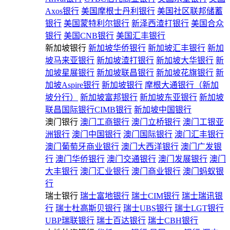
Axos银行
美国摩根士丹利银行
美国社区联邦储蓄
银行
美国蒙特利尔银行
新泽西渣打银行
美国合众
银行
美国CNB银行
美国汇丰银行
新加坡银行
新加坡华侨银行
新加坡汇丰银行
新加
坡马来亚银行
新加坡渣打银行
新加坡大华银行
新
加坡星展银行
新加坡联昌银行
新加坡花旗银行
新
加坡Aspire银行
新加坡银行
摩根大通银行（新加
坡分行）
新加坡富邦银行
新加坡东亚银行
新加坡
联昌国际银行CIMB银行
新加坡中国银行
澳门银行
澳门工商银行
澳门立桥银行
澳门工银亚
洲银行
澳门中国银行
澳门国际银行
澳门汇丰银行
澳门葡萄牙商业银行
澳门大西洋银行
澳门广发银
行
澳门华侨银行
澳门交通银行
澳门发展银行
澳门
大丰银行
澳门汇业银行
澳门商业银行
澳门蚂蚁银
行
瑞士银行
瑞士富地银行
瑞士CIM银行
瑞士瑞讯银
行
瑞士杜高斯贝银行
瑞士UBS银行
瑞士LGT银行
UBP瑞联银行
瑞士百达银行
瑞士CBH银行