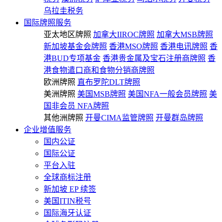
乌拉圭税务
国际牌照服务
亚太地区牌照
加拿大IIROC牌照
加拿大MSB牌照
新加坡基金会牌照
香港MSO牌照
香港电讯牌照
香
港BUD专项基金
香港贵金属及宝石注册商牌照
香
港食物遣口商和食物分销商牌照
欧洲牌照
直布罗陀DLT牌照
美洲牌照
美国MSB牌照
美国NFA一般会员牌照
美
国非会员 NFA牌照
其他洲牌照
开曼CIMA监管牌照
开曼群岛牌照
企业增值服务
国内公证
国际公证
平台入驻
全球商标注册
新加坡 EP 续签
美国ITIN税号
国际海牙认证