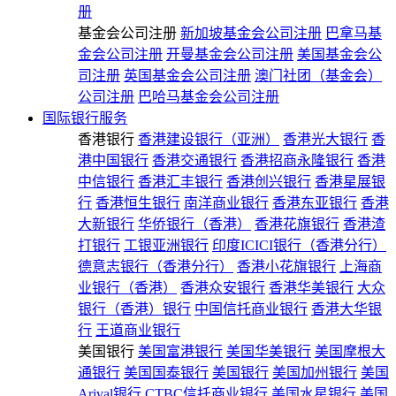
册
基金会公司注册
新加坡基金会公司注册
巴拿马基
金会公司注册
开曼基金会公司注册
美国基金会公
司注册
英国基金会公司注册
澳门社团（基金会）
公司注册
巴哈马基金会公司注册
国际银行服务
香港银行
香港建设银行（亚洲）
香港光大银行
香
港中国银行
香港交通银行
香港招商永隆银行
香港
中信银行
香港汇丰银行
香港创兴银行
香港星展银
行
香港恒生银行
南洋商业银行
香港东亚银行
香港
大新银行
华侨银行（香港）
香港花旗银行
香港渣
打银行
工银亚洲银行
印度ICICI银行（香港分行）
德意志银行（香港分行）
香港小花旗银行
上海商
业银行（香港）
香港众安银行
香港华美银行
大众
银行（香港）银行
中国信托商业银行
香港大华银
行
王道商业银行
美国银行
美国富港银行
美国华美银行
美国摩根大
通银行
美国国泰银行
美国银行
美国加州银行
美国
Arival银行
CTBC信托商业银行
美国水星银行
美国