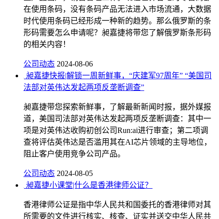
在使用条码，没有条码产品无法进入市场流通，大数据
时代使用条码已经形成一种新的趋势。那么俄罗斯的条
形码需要怎么申请呢？昶嘉捷将带您了解俄罗斯条形码
的相关内容！
公司动态
2024-08-06
昶嘉捷快报|解锁一周新鲜事，“庆建军97周年” “美国司
法部对英伟达发起两项反垄断调查”
昶嘉捷带您探索新鲜事，了解最新新闻时报，据外媒报
道，美国司法部对英伟达发起两项反垄断调查：其中一
项是对英伟达收购初创公司Run:ai进行审查；第二项调
查将评估英伟达是否滥用其在AI芯片领域的主导地位，
阻止客户使用竞争公司产品。
公司动态
2024-08-05
昶嘉捷小课堂|什么是香港律师公证？
香港律师公证是指中华人民共和国委托的香港律师对其
所需要的文件进行核实、核查、证实并送交中华人民共