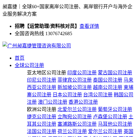
昶嘉捷｜全球60+国家离岸公司注册、离岸银行开户与海外企
业服务解决方案
招聘【运营助理/资料核对员】
查看详情
全国咨询热线 13076742685
首页
全球公司注册
亚太地区公司注册
印度公司注册
蒙古国公司注册
印尼公司注册
菲律宾公司注册
泰国公司注册
马来
西亚公司注册
新加坡公司注册
越南公司注册
柬埔
寨公司注册
日本公司注册
台湾公司注册
韩国公司
注册
澳门公司注册
香港公司注册
欧洲公司注册
北爱尔兰公司注册
葡萄牙公司注册
捷克公司注册
立陶宛公司注册
卢森堡公司注册
土
耳其公司注册
塞浦路斯公司注册
马耳他公司注册
法国公司注册
荷兰公司注册
爱尔兰公司注册
英国