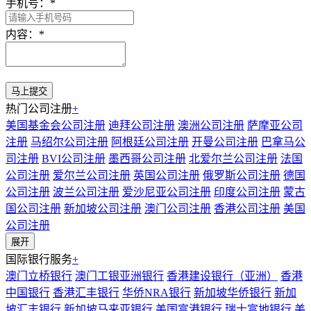
手机号：
*
内容：
*
热门公司注册
+
美国基金会公司注册
迪拜公司注册
澳洲公司注册
萨摩亚公司
注册
马绍尔公司注册
阿根廷公司注册
开曼公司注册
巴拿马公
司注册
BVI公司注册
墨西哥公司注册
北爱尔兰公司注册
法国
公司注册
爱尔兰公司注册
英国公司注册
俄罗斯公司注册
德国
公司注册
波兰公司注册
爱沙尼亚公司注册
印度公司注册
蒙古
国公司注册
新加坡公司注册
澳门公司注册
香港公司注册
美国
公司注册
展开
国际银行服务
+
澳门立桥银行
澳门工银亚洲银行
香港建设银行（亚洲）
香港
中国银行
香港汇丰银行
华侨NRA银行
新加坡华侨银行
新加
坡汇丰银行
新加坡马来亚银行
美国富港银行
瑞士富地银行
美