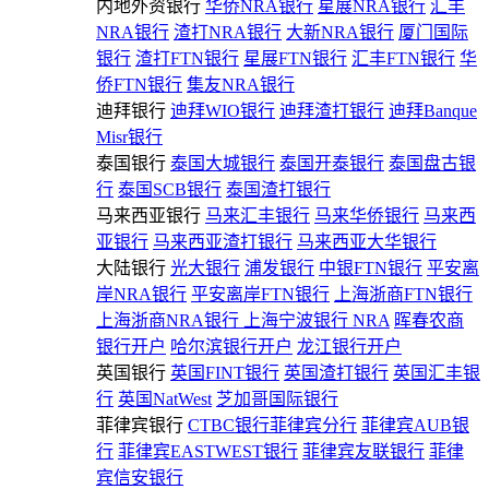
内地外资银行
华侨NRA银行
星展NRA银行
汇丰
NRA银行
渣打NRA银行
大新NRA银行
厦门国际
银行
渣打FTN银行
星展FTN银行
汇丰FTN银行
华
侨FTN银行
集友NRA银行
迪拜银行
迪拜WIO银行
迪拜渣打银行
迪拜Banque
Misr银行
泰国银行
泰国大城银行
泰国开泰银行
泰国盘古银
行
泰国SCB银行
泰国渣打银行
马来西亚银行
马来汇丰银行
马来华侨银行
马来西
亚银行
马来西亚渣打银行
马来西亚大华银行
大陆银行
光大银行
浦发银行
中银FTN银行
平安离
岸NRA银行
平安离岸FTN银行
上海浙商FTN银行
上海浙商NRA银行
上海宁波银行 NRA
晖春农商
银行开户
哈尔滨银行开户
龙江银行开户
英国银行
英国FINT银行
英国渣打银行
英国汇丰银
行
英国NatWest
芝加哥国际银行
菲律宾银行
CTBC银行菲律宾分行
菲律宾AUB银
行
菲律宾EASTWEST银行
菲律宾友联银行
菲律
宾信安银行