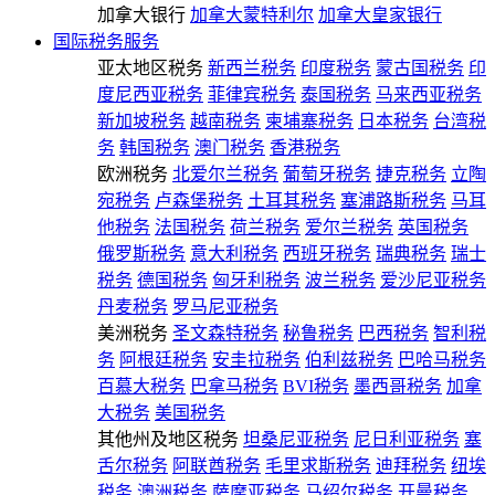
加拿大银行
加拿大蒙特利尔
加拿大皇家银行
国际税务服务
亚太地区税务
新西兰税务
印度税务
蒙古国税务
印
度尼西亚税务
菲律宾税务
泰国税务
马来西亚税务
新加坡税务
越南税务
柬埔寨税务
日本税务
台湾税
务
韩国税务
澳门税务
香港税务
欧洲税务
北爱尔兰税务
葡萄牙税务
捷克税务
立陶
宛税务
卢森堡税务
土耳其税务
塞浦路斯税务
马耳
他税务
法国税务
荷兰税务
爱尔兰税务
英国税务
俄罗斯税务
意大利税务
西班牙税务
瑞典税务
瑞士
税务
德国税务
匈牙利税务
波兰税务
爱沙尼亚税务
丹麦税务
罗马尼亚税务
美洲税务
圣文森特税务
秘鲁税务
巴西税务
智利税
务
阿根廷税务
安圭拉税务
伯利兹税务
巴哈马税务
百慕大税务
巴拿马税务
BVI税务
墨西哥税务
加拿
大税务
美国税务
其他州及地区税务
坦桑尼亚税务
尼日利亚税务
塞
舌尔税务
阿联酋税务
毛里求斯税务
迪拜税务
纽埃
税务
澳洲税务
萨摩亚税务
马绍尔税务
开曼税务