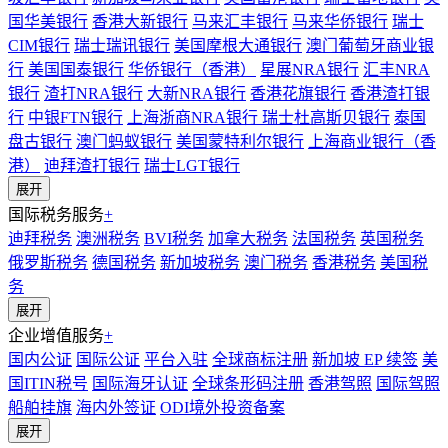
国华美银行
香港大新银行
马来汇丰银行
马来华侨银行
瑞士
CIM银行
瑞士瑞讯银行
美国摩根大通银行
澳门葡萄牙商业银
行
美国国泰银行
华侨银行（香港）
星展NRA银行
汇丰NRA
银行
渣打NRA银行
大新NRA银行
香港花旗银行
香港渣打银
行
中银FTN银行
上海浙商NRA银行
瑞士杜高斯贝银行
泰国
盘古银行
澳门蚂蚁银行
美国蒙特利尔银行
上海商业银行（香
港）
迪拜渣打银行
瑞士LGT银行
展开
国际税务服务
+
迪拜税务
澳洲税务
BVI税务
加拿大税务
法国税务
英国税务
俄罗斯税务
德国税务
新加坡税务
澳门税务
香港税务
美国税
务
展开
企业增值服务
+
国内公证
国际公证
平台入驻
全球商标注册
新加坡 EP 续签
美
国ITIN税号
国际海牙认证
全球条形码注册
香港驾照
国际驾照
船舶挂旗
海内外签证
ODI境外投资备案
展开