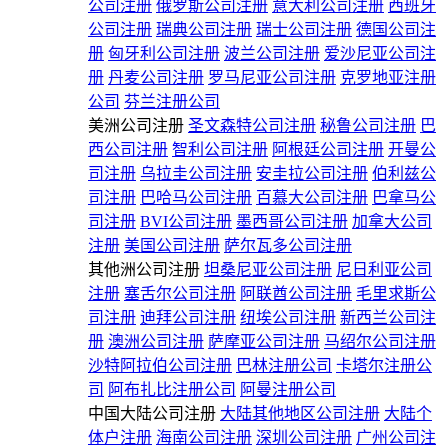
公司注册
俄罗斯公司注册
意大利公司注册
西班牙
公司注册
瑞典公司注册
瑞士公司注册
德国公司注
册
匈牙利公司注册
波兰公司注册
爱沙尼亚公司注
册
丹麦公司注册
罗马尼亚公司注册
克罗地亚注册
公司
芬兰注册公司
美洲公司注册
圣文森特公司注册
秘鲁公司注册
巴
西公司注册
智利公司注册
阿根廷公司注册
开曼公
司注册
乌拉圭公司注册
安圭拉公司注册
伯利兹公
司注册
巴哈马公司注册
百慕大公司注册
巴拿马公
司注册
BVI公司注册
墨西哥公司注册
加拿大公司
注册
美国公司注册
萨尔瓦多公司注册
其他洲公司注册
坦桑尼亚公司注册
尼日利亚公司
注册
塞舌尔公司注册
阿联酋公司注册
毛里求斯公
司注册
迪拜公司注册
纽埃公司注册
新西兰公司注
册
澳洲公司注册
萨摩亚公司注册
马绍尔公司注册
沙特阿拉伯公司注册
巴林注册公司
卡塔尔注册公
司
阿布扎比注册公司
阿曼注册公司
中国大陆公司注册
大陆其他地区公司注册
大陆个
体户注册
海南公司注册
深圳公司注册
广州公司注