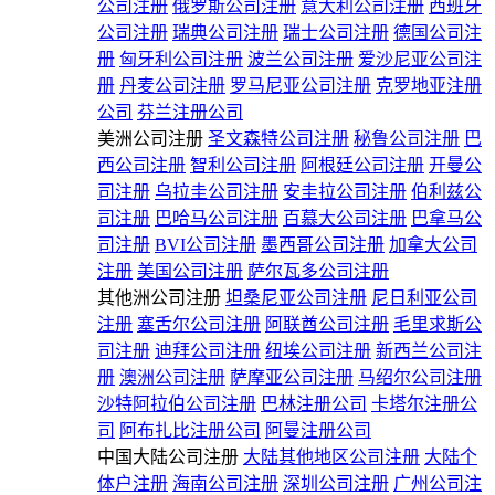
公司注册
俄罗斯公司注册
意大利公司注册
西班牙
公司注册
瑞典公司注册
瑞士公司注册
德国公司注
册
匈牙利公司注册
波兰公司注册
爱沙尼亚公司注
册
丹麦公司注册
罗马尼亚公司注册
克罗地亚注册
公司
芬兰注册公司
美洲公司注册
圣文森特公司注册
秘鲁公司注册
巴
西公司注册
智利公司注册
阿根廷公司注册
开曼公
司注册
乌拉圭公司注册
安圭拉公司注册
伯利兹公
司注册
巴哈马公司注册
百慕大公司注册
巴拿马公
司注册
BVI公司注册
墨西哥公司注册
加拿大公司
注册
美国公司注册
萨尔瓦多公司注册
其他洲公司注册
坦桑尼亚公司注册
尼日利亚公司
注册
塞舌尔公司注册
阿联酋公司注册
毛里求斯公
司注册
迪拜公司注册
纽埃公司注册
新西兰公司注
册
澳洲公司注册
萨摩亚公司注册
马绍尔公司注册
沙特阿拉伯公司注册
巴林注册公司
卡塔尔注册公
司
阿布扎比注册公司
阿曼注册公司
中国大陆公司注册
大陆其他地区公司注册
大陆个
体户注册
海南公司注册
深圳公司注册
广州公司注