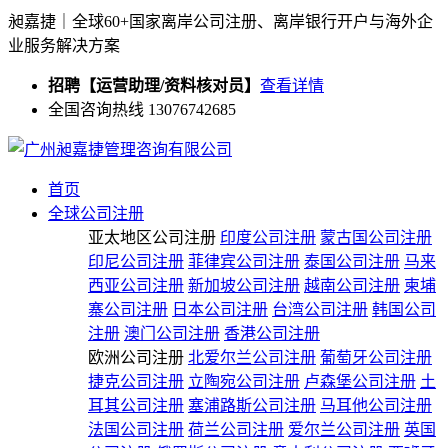
昶嘉捷｜全球60+国家离岸公司注册、离岸银行开户与海外企
业服务解决方案
招聘【运营助理/资料核对员】
查看详情
全国咨询热线 13076742685
首页
全球公司注册
亚太地区公司注册
印度公司注册
蒙古国公司注册
印尼公司注册
菲律宾公司注册
泰国公司注册
马来
西亚公司注册
新加坡公司注册
越南公司注册
柬埔
寨公司注册
日本公司注册
台湾公司注册
韩国公司
注册
澳门公司注册
香港公司注册
欧洲公司注册
北爱尔兰公司注册
葡萄牙公司注册
捷克公司注册
立陶宛公司注册
卢森堡公司注册
土
耳其公司注册
塞浦路斯公司注册
马耳他公司注册
法国公司注册
荷兰公司注册
爱尔兰公司注册
英国