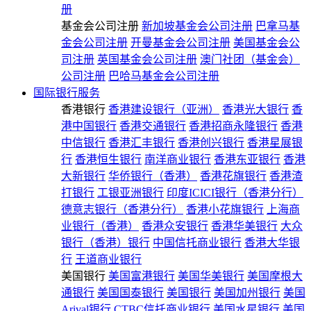
册
基金会公司注册
新加坡基金会公司注册
巴拿马基
金会公司注册
开曼基金会公司注册
美国基金会公
司注册
英国基金会公司注册
澳门社团（基金会）
公司注册
巴哈马基金会公司注册
国际银行服务
香港银行
香港建设银行（亚洲）
香港光大银行
香
港中国银行
香港交通银行
香港招商永隆银行
香港
中信银行
香港汇丰银行
香港创兴银行
香港星展银
行
香港恒生银行
南洋商业银行
香港东亚银行
香港
大新银行
华侨银行（香港）
香港花旗银行
香港渣
打银行
工银亚洲银行
印度ICICI银行（香港分行）
德意志银行（香港分行）
香港小花旗银行
上海商
业银行（香港）
香港众安银行
香港华美银行
大众
银行（香港）银行
中国信托商业银行
香港大华银
行
王道商业银行
美国银行
美国富港银行
美国华美银行
美国摩根大
通银行
美国国泰银行
美国银行
美国加州银行
美国
Arival银行
CTBC信托商业银行
美国水星银行
美国