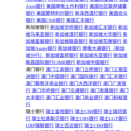
Axos银行
美国摩根士丹利银行
美国社区联邦储蓄
银行
美国蒙特利尔银行
新泽西渣打银行
美国合众
银行
美国CNB银行
美国汇丰银行
新加坡银行
新加坡华侨银行
新加坡汇丰银行
新加
坡马来亚银行
新加坡渣打银行
新加坡大华银行
新
加坡星展银行
新加坡联昌银行
新加坡花旗银行
新
加坡Aspire银行
新加坡银行
摩根大通银行（新加
坡分行）
新加坡富邦银行
新加坡东亚银行
新加坡
联昌国际银行CIMB银行
新加坡中国银行
澳门银行
澳门工商银行
澳门立桥银行
澳门工银亚
洲银行
澳门中国银行
澳门国际银行
澳门汇丰银行
澳门葡萄牙商业银行
澳门大西洋银行
澳门广发银
行
澳门华侨银行
澳门交通银行
澳门发展银行
澳门
大丰银行
澳门汇业银行
澳门商业银行
澳门蚂蚁银
行
瑞士银行
瑞士富地银行
瑞士CIM银行
瑞士瑞讯银
行
瑞士杜高斯贝银行
瑞士UBS银行
瑞士LGT银行
UBP瑞联银行
瑞士百达银行
瑞士CBH银行