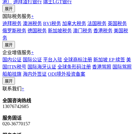
港）
迪拜渣打银行
瑞士LGT银行
展开
国际税务服务
+
迪拜税务
澳洲税务
BVI税务
加拿大税务
法国税务
英国税务
俄罗斯税务
德国税务
新加坡税务
澳门税务
香港税务
美国税
务
展开
企业增值服务
+
国内公证
国际公证
平台入驻
全球商标注册
新加坡 EP 续签
美
国ITIN税号
国际海牙认证
全球条形码注册
香港驾照
国际驾照
船舶挂旗
海内外签证
ODI境外投资备案
展开
联系我们
+
全国咨询热线
13076742685
服务固话
020-36770157