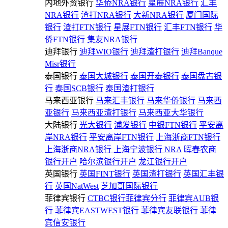
内地外资银行
华侨NRA银行
星展NRA银行
汇丰
NRA银行
渣打NRA银行
大新NRA银行
厦门国际
银行
渣打FTN银行
星展FTN银行
汇丰FTN银行
华
侨FTN银行
集友NRA银行
迪拜银行
迪拜WIO银行
迪拜渣打银行
迪拜Banque
Misr银行
泰国银行
泰国大城银行
泰国开泰银行
泰国盘古银
行
泰国SCB银行
泰国渣打银行
马来西亚银行
马来汇丰银行
马来华侨银行
马来西
亚银行
马来西亚渣打银行
马来西亚大华银行
大陆银行
光大银行
浦发银行
中银FTN银行
平安离
岸NRA银行
平安离岸FTN银行
上海浙商FTN银行
上海浙商NRA银行
上海宁波银行 NRA
晖春农商
银行开户
哈尔滨银行开户
龙江银行开户
英国银行
英国FINT银行
英国渣打银行
英国汇丰银
行
英国NatWest
芝加哥国际银行
菲律宾银行
CTBC银行菲律宾分行
菲律宾AUB银
行
菲律宾EASTWEST银行
菲律宾友联银行
菲律
宾信安银行