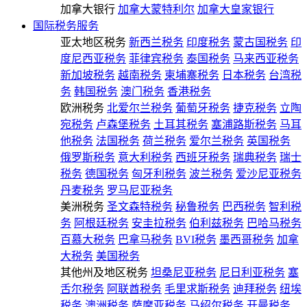
加拿大银行
加拿大蒙特利尔
加拿大皇家银行
国际税务服务
亚太地区税务
新西兰税务
印度税务
蒙古国税务
印
度尼西亚税务
菲律宾税务
泰国税务
马来西亚税务
新加坡税务
越南税务
柬埔寨税务
日本税务
台湾税
务
韩国税务
澳门税务
香港税务
欧洲税务
北爱尔兰税务
葡萄牙税务
捷克税务
立陶
宛税务
卢森堡税务
土耳其税务
塞浦路斯税务
马耳
他税务
法国税务
荷兰税务
爱尔兰税务
英国税务
俄罗斯税务
意大利税务
西班牙税务
瑞典税务
瑞士
税务
德国税务
匈牙利税务
波兰税务
爱沙尼亚税务
丹麦税务
罗马尼亚税务
美洲税务
圣文森特税务
秘鲁税务
巴西税务
智利税
务
阿根廷税务
安圭拉税务
伯利兹税务
巴哈马税务
百慕大税务
巴拿马税务
BVI税务
墨西哥税务
加拿
大税务
美国税务
其他州及地区税务
坦桑尼亚税务
尼日利亚税务
塞
舌尔税务
阿联酋税务
毛里求斯税务
迪拜税务
纽埃
税务
澳洲税务
萨摩亚税务
马绍尔税务
开曼税务