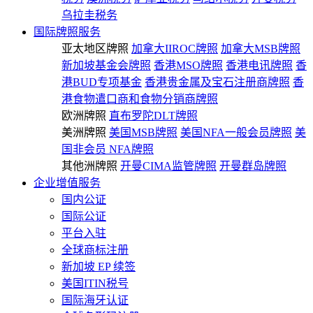
乌拉圭税务
国际牌照服务
亚太地区牌照
加拿大IIROC牌照
加拿大MSB牌照
新加坡基金会牌照
香港MSO牌照
香港电讯牌照
香
港BUD专项基金
香港贵金属及宝石注册商牌照
香
港食物遣口商和食物分销商牌照
欧洲牌照
直布罗陀DLT牌照
美洲牌照
美国MSB牌照
美国NFA一般会员牌照
美
国非会员 NFA牌照
其他洲牌照
开曼CIMA监管牌照
开曼群岛牌照
企业增值服务
国内公证
国际公证
平台入驻
全球商标注册
新加坡 EP 续签
美国ITIN税号
国际海牙认证