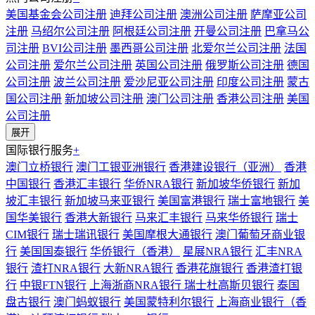
美国基金会公司注册
迪拜公司注册
澳洲公司注册
萨摩亚公司
注册
马绍尔公司注册
阿根廷公司注册
开曼公司注册
巴拿马公
司注册
BVI公司注册
墨西哥公司注册
北爱尔兰公司注册
法国
公司注册
爱尔兰公司注册
英国公司注册
俄罗斯公司注册
德国
公司注册
波兰公司注册
爱沙尼亚公司注册
印度公司注册
蒙古
国公司注册
新加坡公司注册
澳门公司注册
香港公司注册
美国
公司注册
展开
国际银行服务
+
澳门立桥银行
澳门工银亚洲银行
香港建设银行（亚洲）
香港
中国银行
香港汇丰银行
华侨NRA银行
新加坡华侨银行
新加
坡汇丰银行
新加坡马来亚银行
美国富港银行
瑞士富地银行
美
国华美银行
香港大新银行
马来汇丰银行
马来华侨银行
瑞士
CIM银行
瑞士瑞讯银行
美国摩根大通银行
澳门葡萄牙商业银
行
美国国泰银行
华侨银行（香港）
星展NRA银行
汇丰NRA
银行
渣打NRA银行
大新NRA银行
香港花旗银行
香港渣打银
行
中银FTN银行
上海浙商NRA银行
瑞士杜高斯贝银行
泰国
盘古银行
澳门蚂蚁银行
美国蒙特利尔银行
上海商业银行（香