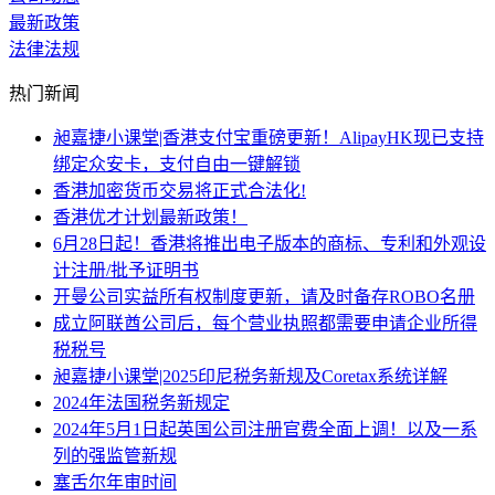
最新政策
法律法规
热门新闻
昶嘉捷小课堂|香港支付宝重磅更新！AlipayHK现已支持
绑定众安卡，支付自由一键解锁
香港加密货币交易将正式合法化!
香港优才计划最新政策！
6月28日起！香港将推出电子版本的商标、专利和外观设
计注册/批予证明书
开曼公司实益所有权制度更新，请及时备存ROBO名册
成立阿联酋公司后，每个营业执照都需要申请企业所得
税税号
昶嘉捷小课堂|2025印尼税务新规及Coretax系统详解
2024年法国税务新规定
2024年5月1日起英国公司注册官费全面上调！以及一系
列的强监管新规
塞舌尔年审时间