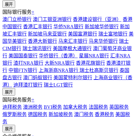
展开
国际银行服务
+
澳门立桥银行
澳门工银亚洲银行
香港建设银行（亚洲）
香港
中国银行
香港汇丰银行
华侨NRA银行
新加坡华侨银行
新加
坡汇丰银行
新加坡马来亚银行
美国富港银行
瑞士富地银行
美
国华美银行
香港大新银行
马来汇丰银行
马来华侨银行
瑞士
CIM银行
瑞士瑞讯银行
美国摩根大通银行
澳门葡萄牙商业银
行
美国国泰银行
华侨银行（香港）
星展NRA银行
汇丰NRA
银行
渣打NRA银行
大新NRA银行
香港花旗银行
香港渣打银
行
中银FTN银行
上海浙商NRA银行
瑞士杜高斯贝银行
泰国
盘古银行
澳门蚂蚁银行
美国蒙特利尔银行
上海商业银行（香
港）
迪拜渣打银行
瑞士LGT银行
展开
国际税务服务
+
迪拜税务
澳洲税务
BVI税务
加拿大税务
法国税务
英国税务
俄罗斯税务
德国税务
新加坡税务
澳门税务
香港税务
美国税
务
展开