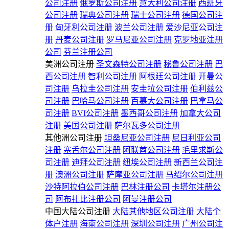
公司注册
俄罗斯公司注册
意大利公司注册
西班牙
公司注册
瑞典公司注册
瑞士公司注册
德国公司注
册
匈牙利公司注册
波兰公司注册
爱沙尼亚公司注
册
丹麦公司注册
罗马尼亚公司注册
克罗地亚注册
公司
芬兰注册公司
美洲公司注册
圣文森特公司注册
秘鲁公司注册
巴
西公司注册
智利公司注册
阿根廷公司注册
开曼公
司注册
乌拉圭公司注册
安圭拉公司注册
伯利兹公
司注册
巴哈马公司注册
百慕大公司注册
巴拿马公
司注册
BVI公司注册
墨西哥公司注册
加拿大公司
注册
美国公司注册
萨尔瓦多公司注册
其他洲公司注册
坦桑尼亚公司注册
尼日利亚公司
注册
塞舌尔公司注册
阿联酋公司注册
毛里求斯公
司注册
迪拜公司注册
纽埃公司注册
新西兰公司注
册
澳洲公司注册
萨摩亚公司注册
马绍尔公司注册
沙特阿拉伯公司注册
巴林注册公司
卡塔尔注册公
司
阿布扎比注册公司
阿曼注册公司
中国大陆公司注册
大陆其他地区公司注册
大陆个
体户注册
海南公司注册
深圳公司注册
广州公司注