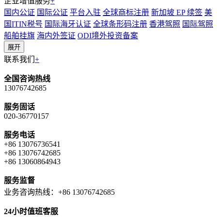
企业增值服务
+
国内公证
国际公证
平台入驻
全球商标注册
新加坡 EP 续签
美
国ITIN税号
国际海牙认证
全球条形码注册
香港驾照
国际驾照
船舶挂旗
海内外签证
ODI境外投资备案
展开
联系我们
+
全国咨询热线
13076742685
服务固话
020-36770157
服务电话
+86 13076736541
+86 13076742685
+86 13060864943
服务监督
业务咨询热线：+86 13076742685
24小时值班客服