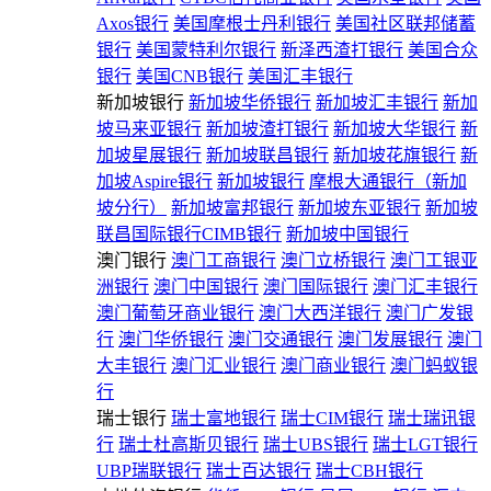
Axos银行
美国摩根士丹利银行
美国社区联邦储蓄
银行
美国蒙特利尔银行
新泽西渣打银行
美国合众
银行
美国CNB银行
美国汇丰银行
新加坡银行
新加坡华侨银行
新加坡汇丰银行
新加
坡马来亚银行
新加坡渣打银行
新加坡大华银行
新
加坡星展银行
新加坡联昌银行
新加坡花旗银行
新
加坡Aspire银行
新加坡银行
摩根大通银行（新加
坡分行）
新加坡富邦银行
新加坡东亚银行
新加坡
联昌国际银行CIMB银行
新加坡中国银行
澳门银行
澳门工商银行
澳门立桥银行
澳门工银亚
洲银行
澳门中国银行
澳门国际银行
澳门汇丰银行
澳门葡萄牙商业银行
澳门大西洋银行
澳门广发银
行
澳门华侨银行
澳门交通银行
澳门发展银行
澳门
大丰银行
澳门汇业银行
澳门商业银行
澳门蚂蚁银
行
瑞士银行
瑞士富地银行
瑞士CIM银行
瑞士瑞讯银
行
瑞士杜高斯贝银行
瑞士UBS银行
瑞士LGT银行
UBP瑞联银行
瑞士百达银行
瑞士CBH银行