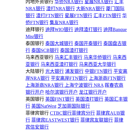
内地外资银行
华侨NRA银行
星展NRA银行
汇丰
NRA银行
渣打NRA银行
大新NRA银行
厦门国际
银行
渣打FTN银行
星展FTN银行
汇丰FTN银行
华
侨FTN银行
集友NRA银行
迪拜银行
迪拜WIO银行
迪拜渣打银行
迪拜Banque
Misr银行
泰国银行
泰国大城银行
泰国开泰银行
泰国盘古银
行
泰国SCB银行
泰国渣打银行
马来西亚银行
马来汇丰银行
马来华侨银行
马来西
亚银行
马来西亚渣打银行
马来西亚大华银行
大陆银行
光大银行
浦发银行
中银FTN银行
平安离
岸NRA银行
平安离岸FTN银行
上海浙商FTN银行
上海浙商NRA银行
上海宁波银行 NRA
晖春农商
银行开户
哈尔滨银行开户
龙江银行开户
英国银行
英国FINT银行
英国渣打银行
英国汇丰银
行
英国NatWest
芝加哥国际银行
菲律宾银行
CTBC银行菲律宾分行
菲律宾AUB银
行
菲律宾EASTWEST银行
菲律宾友联银行
菲律
宾信安银行