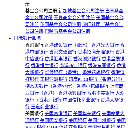
册
基金会公司注册
新加坡基金会公司注册
巴拿马基
金会公司注册
开曼基金会公司注册
美国基金会公
司注册
英国基金会公司注册
澳门社团（基金会）
公司注册
巴哈马基金会公司注册
国际银行服务
香港银行
香港建设银行（亚洲）
香港光大银行
香
港中国银行
香港交通银行
香港招商永隆银行
香港
中信银行
香港汇丰银行
香港创兴银行
香港星展银
行
香港恒生银行
南洋商业银行
香港东亚银行
香港
大新银行
华侨银行（香港）
香港花旗银行
香港渣
打银行
工银亚洲银行
印度ICICI银行（香港分行）
德意志银行（香港分行）
香港小花旗银行
上海商
业银行（香港）
香港众安银行
香港华美银行
大众
银行（香港）银行
中国信托商业银行
香港大华银
行
王道商业银行
美国银行
美国富港银行
美国华美银行
美国摩根大
通银行
美国国泰银行
美国银行
美国加州银行
美国
Arival银行
CTBC信托商业银行
美国水星银行
美国