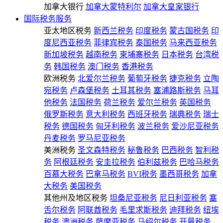
加拿大银行
加拿大蒙特利尔
加拿大皇家银行
国际税务服务
亚太地区税务
新西兰税务
印度税务
蒙古国税务
印
度尼西亚税务
菲律宾税务
泰国税务
马来西亚税务
新加坡税务
越南税务
柬埔寨税务
日本税务
台湾税
务
韩国税务
澳门税务
香港税务
欧洲税务
北爱尔兰税务
葡萄牙税务
捷克税务
立陶
宛税务
卢森堡税务
土耳其税务
塞浦路斯税务
马耳
他税务
法国税务
荷兰税务
爱尔兰税务
英国税务
俄罗斯税务
意大利税务
西班牙税务
瑞典税务
瑞士
税务
德国税务
匈牙利税务
波兰税务
爱沙尼亚税务
丹麦税务
罗马尼亚税务
美洲税务
圣文森特税务
秘鲁税务
巴西税务
智利税
务
阿根廷税务
安圭拉税务
伯利兹税务
巴哈马税务
百慕大税务
巴拿马税务
BVI税务
墨西哥税务
加拿
大税务
美国税务
其他州及地区税务
坦桑尼亚税务
尼日利亚税务
塞
舌尔税务
阿联酋税务
毛里求斯税务
迪拜税务
纽埃
税务
澳洲税务
萨摩亚税务
马绍尔税务
开曼税务