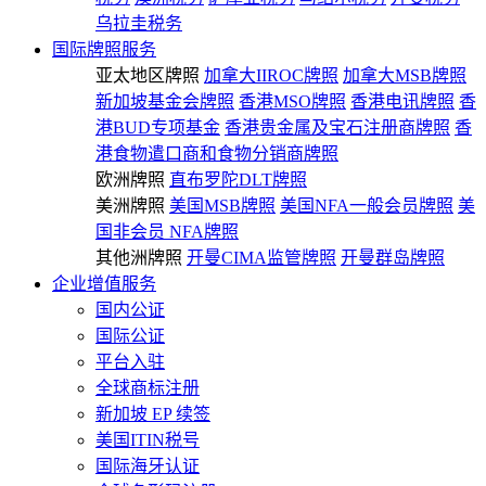
乌拉圭税务
国际牌照服务
亚太地区牌照
加拿大IIROC牌照
加拿大MSB牌照
新加坡基金会牌照
香港MSO牌照
香港电讯牌照
香
港BUD专项基金
香港贵金属及宝石注册商牌照
香
港食物遣口商和食物分销商牌照
欧洲牌照
直布罗陀DLT牌照
美洲牌照
美国MSB牌照
美国NFA一般会员牌照
美
国非会员 NFA牌照
其他洲牌照
开曼CIMA监管牌照
开曼群岛牌照
企业增值服务
国内公证
国际公证
平台入驻
全球商标注册
新加坡 EP 续签
美国ITIN税号
国际海牙认证