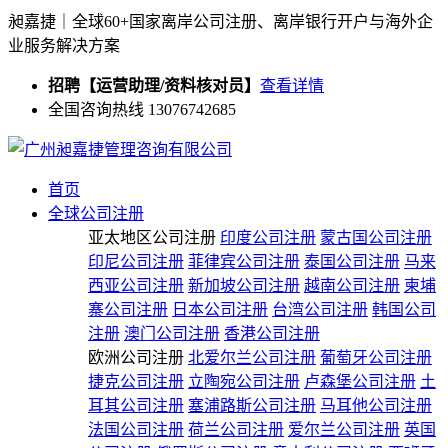
昶嘉捷｜全球60+国家离岸公司注册、离岸银行开户与海外企
业服务解决方案
招聘【运营助理/资料核对员】
查看详情
全国咨询热线 13076742685
首页
全球公司注册
亚太地区公司注册
印度公司注册
蒙古国公司注册
印尼公司注册
菲律宾公司注册
泰国公司注册
马来
西亚公司注册
新加坡公司注册
越南公司注册
柬埔
寨公司注册
日本公司注册
台湾公司注册
韩国公司
注册
澳门公司注册
香港公司注册
欧洲公司注册
北爱尔兰公司注册
葡萄牙公司注册
捷克公司注册
立陶宛公司注册
卢森堡公司注册
土
耳其公司注册
塞浦路斯公司注册
马耳他公司注册
法国公司注册
荷兰公司注册
爱尔兰公司注册
英国