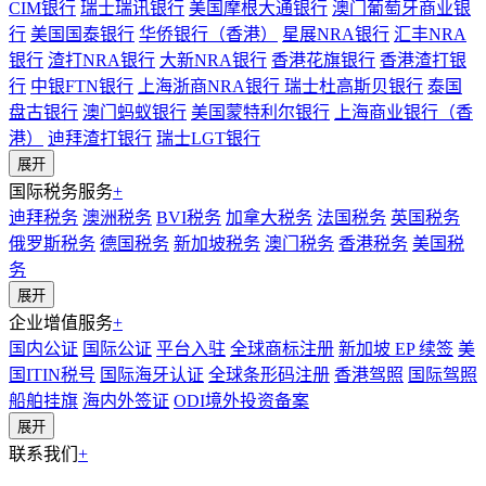
CIM银行
瑞士瑞讯银行
美国摩根大通银行
澳门葡萄牙商业银
行
美国国泰银行
华侨银行（香港）
星展NRA银行
汇丰NRA
银行
渣打NRA银行
大新NRA银行
香港花旗银行
香港渣打银
行
中银FTN银行
上海浙商NRA银行
瑞士杜高斯贝银行
泰国
盘古银行
澳门蚂蚁银行
美国蒙特利尔银行
上海商业银行（香
港）
迪拜渣打银行
瑞士LGT银行
展开
国际税务服务
+
迪拜税务
澳洲税务
BVI税务
加拿大税务
法国税务
英国税务
俄罗斯税务
德国税务
新加坡税务
澳门税务
香港税务
美国税
务
展开
企业增值服务
+
国内公证
国际公证
平台入驻
全球商标注册
新加坡 EP 续签
美
国ITIN税号
国际海牙认证
全球条形码注册
香港驾照
国际驾照
船舶挂旗
海内外签证
ODI境外投资备案
展开
联系我们
+