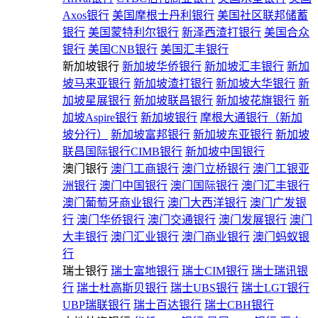
Axos银行
美国摩根士丹利银行
美国社区联邦储蓄
银行
美国蒙特利尔银行
新泽西渣打银行
美国合众
银行
美国CNB银行
美国汇丰银行
新加坡银行
新加坡华侨银行
新加坡汇丰银行
新加
坡马来亚银行
新加坡渣打银行
新加坡大华银行
新
加坡星展银行
新加坡联昌银行
新加坡花旗银行
新
加坡Aspire银行
新加坡银行
摩根大通银行（新加
坡分行）
新加坡富邦银行
新加坡东亚银行
新加坡
联昌国际银行CIMB银行
新加坡中国银行
澳门银行
澳门工商银行
澳门立桥银行
澳门工银亚
洲银行
澳门中国银行
澳门国际银行
澳门汇丰银行
澳门葡萄牙商业银行
澳门大西洋银行
澳门广发银
行
澳门华侨银行
澳门交通银行
澳门发展银行
澳门
大丰银行
澳门汇业银行
澳门商业银行
澳门蚂蚁银
行
瑞士银行
瑞士富地银行
瑞士CIM银行
瑞士瑞讯银
行
瑞士杜高斯贝银行
瑞士UBS银行
瑞士LGT银行
UBP瑞联银行
瑞士百达银行
瑞士CBH银行