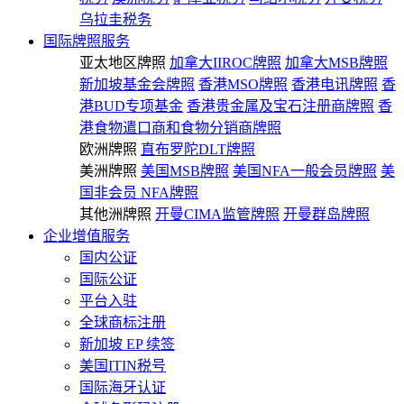
乌拉圭税务
国际牌照服务
亚太地区牌照
加拿大IIROC牌照
加拿大MSB牌照
新加坡基金会牌照
香港MSO牌照
香港电讯牌照
香
港BUD专项基金
香港贵金属及宝石注册商牌照
香
港食物遣口商和食物分销商牌照
欧洲牌照
直布罗陀DLT牌照
美洲牌照
美国MSB牌照
美国NFA一般会员牌照
美
国非会员 NFA牌照
其他洲牌照
开曼CIMA监管牌照
开曼群岛牌照
企业增值服务
国内公证
国际公证
平台入驻
全球商标注册
新加坡 EP 续签
美国ITIN税号
国际海牙认证