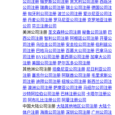
公司注册
俄罗斯公司注册
意大利公司注册
西班牙
公司注册
瑞典公司注册
瑞士公司注册
德国公司注
册
匈牙利公司注册
波兰公司注册
爱沙尼亚公司注
册
丹麦公司注册
罗马尼亚公司注册
克罗地亚注册
公司
芬兰注册公司
美洲公司注册
圣文森特公司注册
秘鲁公司注册
巴
西公司注册
智利公司注册
阿根廷公司注册
开曼公
司注册
乌拉圭公司注册
安圭拉公司注册
伯利兹公
司注册
巴哈马公司注册
百慕大公司注册
巴拿马公
司注册
BVI公司注册
墨西哥公司注册
加拿大公司
注册
美国公司注册
萨尔瓦多公司注册
其他洲公司注册
坦桑尼亚公司注册
尼日利亚公司
注册
塞舌尔公司注册
阿联酋公司注册
毛里求斯公
司注册
迪拜公司注册
纽埃公司注册
新西兰公司注
册
澳洲公司注册
萨摩亚公司注册
马绍尔公司注册
沙特阿拉伯公司注册
巴林注册公司
卡塔尔注册公
司
阿布扎比注册公司
阿曼注册公司
中国大陆公司注册
大陆其他地区公司注册
大陆个
体户注册
海南公司注册
深圳公司注册
广州公司注