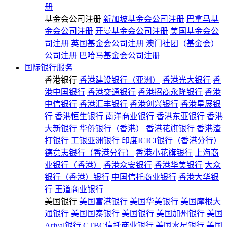
册
基金会公司注册
新加坡基金会公司注册
巴拿马基
金会公司注册
开曼基金会公司注册
美国基金会公
司注册
英国基金会公司注册
澳门社团（基金会）
公司注册
巴哈马基金会公司注册
国际银行服务
香港银行
香港建设银行（亚洲）
香港光大银行
香
港中国银行
香港交通银行
香港招商永隆银行
香港
中信银行
香港汇丰银行
香港创兴银行
香港星展银
行
香港恒生银行
南洋商业银行
香港东亚银行
香港
大新银行
华侨银行（香港）
香港花旗银行
香港渣
打银行
工银亚洲银行
印度ICICI银行（香港分行）
德意志银行（香港分行）
香港小花旗银行
上海商
业银行（香港）
香港众安银行
香港华美银行
大众
银行（香港）银行
中国信托商业银行
香港大华银
行
王道商业银行
美国银行
美国富港银行
美国华美银行
美国摩根大
通银行
美国国泰银行
美国银行
美国加州银行
美国
Arival银行
CTBC信托商业银行
美国水星银行
美国