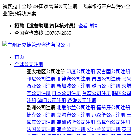
昶嘉捷｜全球60+国家离岸公司注册、离岸银行开户与海外企
业服务解决方案
招聘【运营助理/资料核对员】
查看详情
全国咨询热线 13076742685
首页
全球公司注册
亚太地区公司注册
印度公司注册
蒙古国公司注册
印尼公司注册
菲律宾公司注册
泰国公司注册
马来
西亚公司注册
新加坡公司注册
越南公司注册
柬埔
寨公司注册
日本公司注册
台湾公司注册
韩国公司
注册
澳门公司注册
香港公司注册
欧洲公司注册
北爱尔兰公司注册
葡萄牙公司注册
捷克公司注册
立陶宛公司注册
卢森堡公司注册
土
耳其公司注册
塞浦路斯公司注册
马耳他公司注册
法国公司注册
荷兰公司注册
爱尔兰公司注册
英国