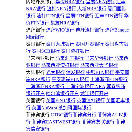
内地外资银行
华侨NRA银行
星展NRA银行
汇丰
NRA银行
渣打NRA银行
大新NRA银行
厦门国际
银行
渣打FTN银行
星展FTN银行
汇丰FTN银行
华
侨FTN银行
集友NRA银行
迪拜银行
迪拜WIO银行
迪拜渣打银行
迪拜Banque
Misr银行
泰国银行
泰国大城银行
泰国开泰银行
泰国盘古银
行
泰国SCB银行
泰国渣打银行
马来西亚银行
马来汇丰银行
马来华侨银行
马来西
亚银行
马来西亚渣打银行
马来西亚大华银行
大陆银行
光大银行
浦发银行
中银FTN银行
平安离
岸NRA银行
平安离岸FTN银行
上海浙商FTN银行
上海浙商NRA银行
上海宁波银行 NRA
晖春农商
银行开户
哈尔滨银行开户
龙江银行开户
英国银行
英国FINT银行
英国渣打银行
英国汇丰银
行
英国NatWest
芝加哥国际银行
菲律宾银行
CTBC银行菲律宾分行
菲律宾AUB银
行
菲律宾EASTWEST银行
菲律宾友联银行
菲律
宾信安银行