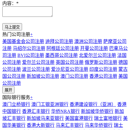
内容：
*
热门公司注册
+
美国基金会公司注册
迪拜公司注册
澳洲公司注册
萨摩亚公司
注册
马绍尔公司注册
阿根廷公司注册
开曼公司注册
巴拿马公
司注册
BVI公司注册
墨西哥公司注册
北爱尔兰公司注册
法国
公司注册
爱尔兰公司注册
英国公司注册
俄罗斯公司注册
德国
公司注册
波兰公司注册
爱沙尼亚公司注册
印度公司注册
蒙古
国公司注册
新加坡公司注册
澳门公司注册
香港公司注册
美国
公司注册
展开
国际银行服务
+
澳门立桥银行
澳门工银亚洲银行
香港建设银行（亚洲）
香港
中国银行
香港汇丰银行
华侨NRA银行
新加坡华侨银行
新加
坡汇丰银行
新加坡马来亚银行
美国富港银行
瑞士富地银行
美
国华美银行
香港大新银行
马来汇丰银行
马来华侨银行
瑞士