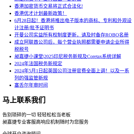
香港加密货币交易将正式合法化!
香港优才计划最新政策！
6月28日起！香港将推出电子版本的商标、专利和外观设
计注册/批予证明书
开曼公司实益所有权制度更新，请及时备存ROBO名册
成立阿联酋公司后，每个营业执照都需要申请企业所得
税税号
昶嘉捷小课堂|2025印尼税务新规及Coretax系统详解
2024年法国税务新规定
2024年5月1日起英国公司注册官费全面上调！以及一系
列的强监管新规
塞舌尔年审时间
马上联系我们
告别琐碎的一切 轻轻松松当老板
昶嘉捷专业客服高响应机制随时为您服务
全球开户咨询顾问