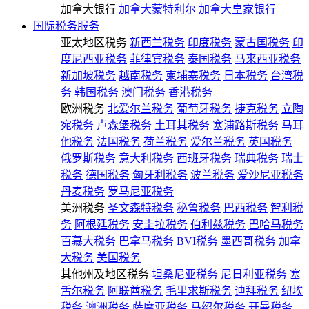
加拿大银行
加拿大蒙特利尔
加拿大皇家银行
国际税务服务
亚太地区税务
新西兰税务
印度税务
蒙古国税务
印
度尼西亚税务
菲律宾税务
泰国税务
马来西亚税务
新加坡税务
越南税务
柬埔寨税务
日本税务
台湾税
务
韩国税务
澳门税务
香港税务
欧洲税务
北爱尔兰税务
葡萄牙税务
捷克税务
立陶
宛税务
卢森堡税务
土耳其税务
塞浦路斯税务
马耳
他税务
法国税务
荷兰税务
爱尔兰税务
英国税务
俄罗斯税务
意大利税务
西班牙税务
瑞典税务
瑞士
税务
德国税务
匈牙利税务
波兰税务
爱沙尼亚税务
丹麦税务
罗马尼亚税务
美洲税务
圣文森特税务
秘鲁税务
巴西税务
智利税
务
阿根廷税务
安圭拉税务
伯利兹税务
巴哈马税务
百慕大税务
巴拿马税务
BVI税务
墨西哥税务
加拿
大税务
美国税务
其他州及地区税务
坦桑尼亚税务
尼日利亚税务
塞
舌尔税务
阿联酋税务
毛里求斯税务
迪拜税务
纽埃
税务
澳洲税务
萨摩亚税务
马绍尔税务
开曼税务