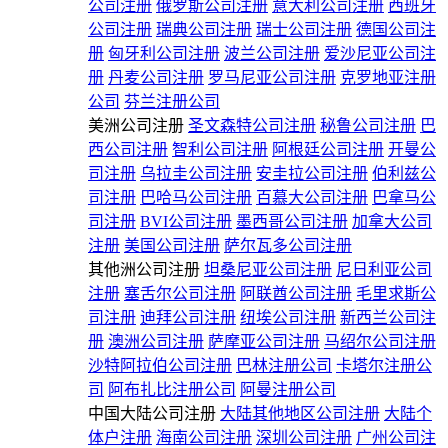
公司注册
俄罗斯公司注册
意大利公司注册
西班牙
公司注册
瑞典公司注册
瑞士公司注册
德国公司注
册
匈牙利公司注册
波兰公司注册
爱沙尼亚公司注
册
丹麦公司注册
罗马尼亚公司注册
克罗地亚注册
公司
芬兰注册公司
美洲公司注册
圣文森特公司注册
秘鲁公司注册
巴
西公司注册
智利公司注册
阿根廷公司注册
开曼公
司注册
乌拉圭公司注册
安圭拉公司注册
伯利兹公
司注册
巴哈马公司注册
百慕大公司注册
巴拿马公
司注册
BVI公司注册
墨西哥公司注册
加拿大公司
注册
美国公司注册
萨尔瓦多公司注册
其他洲公司注册
坦桑尼亚公司注册
尼日利亚公司
注册
塞舌尔公司注册
阿联酋公司注册
毛里求斯公
司注册
迪拜公司注册
纽埃公司注册
新西兰公司注
册
澳洲公司注册
萨摩亚公司注册
马绍尔公司注册
沙特阿拉伯公司注册
巴林注册公司
卡塔尔注册公
司
阿布扎比注册公司
阿曼注册公司
中国大陆公司注册
大陆其他地区公司注册
大陆个
体户注册
海南公司注册
深圳公司注册
广州公司注