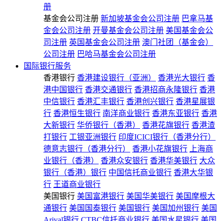
册
基金会公司注册
新加坡基金会公司注册
巴拿马基
金会公司注册
开曼基金会公司注册
美国基金会公
司注册
英国基金会公司注册
澳门社团（基金会）
公司注册
巴哈马基金会公司注册
国际银行服务
香港银行
香港建设银行（亚洲）
香港光大银行
香
港中国银行
香港交通银行
香港招商永隆银行
香港
中信银行
香港汇丰银行
香港创兴银行
香港星展银
行
香港恒生银行
南洋商业银行
香港东亚银行
香港
大新银行
华侨银行（香港）
香港花旗银行
香港渣
打银行
工银亚洲银行
印度ICICI银行（香港分行）
德意志银行（香港分行）
香港小花旗银行
上海商
业银行（香港）
香港众安银行
香港华美银行
大众
银行（香港）银行
中国信托商业银行
香港大华银
行
王道商业银行
美国银行
美国富港银行
美国华美银行
美国摩根大
通银行
美国国泰银行
美国银行
美国加州银行
美国
Arival银行
CTBC信托商业银行
美国水星银行
美国