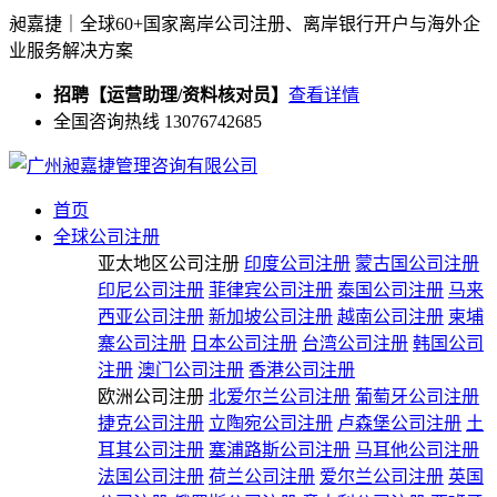
昶嘉捷｜全球60+国家离岸公司注册、离岸银行开户与海外企
业服务解决方案
招聘【运营助理/资料核对员】
查看详情
全国咨询热线 13076742685
首页
全球公司注册
亚太地区公司注册
印度公司注册
蒙古国公司注册
印尼公司注册
菲律宾公司注册
泰国公司注册
马来
西亚公司注册
新加坡公司注册
越南公司注册
柬埔
寨公司注册
日本公司注册
台湾公司注册
韩国公司
注册
澳门公司注册
香港公司注册
欧洲公司注册
北爱尔兰公司注册
葡萄牙公司注册
捷克公司注册
立陶宛公司注册
卢森堡公司注册
土
耳其公司注册
塞浦路斯公司注册
马耳他公司注册
法国公司注册
荷兰公司注册
爱尔兰公司注册
英国