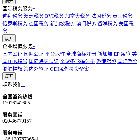
展开
国际税务服务
+
迪拜税务
澳洲税务
BVI税务
加拿大税务
法国税务
英国税务
俄罗斯税务
德国税务
新加坡税务
澳门税务
香港税务
美国税
务
展开
企业增值服务
+
国内公证
国际公证
平台入驻
全球商标注册
新加坡 EP 续签
美
国ITIN税号
国际海牙认证
全球条形码注册
香港驾照
国际驾照
船舶挂旗
海内外签证
ODI境外投资备案
展开
联系我们
+
全国咨询热线
13076742685
服务固话
020-36770157
服务电话
+86 13076736541