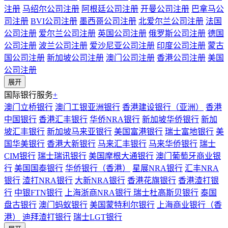
注册
马绍尔公司注册
阿根廷公司注册
开曼公司注册
巴拿马公
司注册
BVI公司注册
墨西哥公司注册
北爱尔兰公司注册
法国
公司注册
爱尔兰公司注册
英国公司注册
俄罗斯公司注册
德国
公司注册
波兰公司注册
爱沙尼亚公司注册
印度公司注册
蒙古
国公司注册
新加坡公司注册
澳门公司注册
香港公司注册
美国
公司注册
展开
国际银行服务
+
澳门立桥银行
澳门工银亚洲银行
香港建设银行（亚洲）
香港
中国银行
香港汇丰银行
华侨NRA银行
新加坡华侨银行
新加
坡汇丰银行
新加坡马来亚银行
美国富港银行
瑞士富地银行
美
国华美银行
香港大新银行
马来汇丰银行
马来华侨银行
瑞士
CIM银行
瑞士瑞讯银行
美国摩根大通银行
澳门葡萄牙商业银
行
美国国泰银行
华侨银行（香港）
星展NRA银行
汇丰NRA
银行
渣打NRA银行
大新NRA银行
香港花旗银行
香港渣打银
行
中银FTN银行
上海浙商NRA银行
瑞士杜高斯贝银行
泰国
盘古银行
澳门蚂蚁银行
美国蒙特利尔银行
上海商业银行（香
港）
迪拜渣打银行
瑞士LGT银行