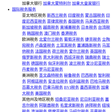
加拿大银行
加拿大蒙特利尔
加拿大皇家银行
国际税务服务
亚太地区税务
新西兰税务
印度税务
蒙古国税务
印
度尼西亚税务
菲律宾税务
泰国税务
马来西亚税务
新加坡税务
越南税务
柬埔寨税务
日本税务
台湾税
务
韩国税务
澳门税务
香港税务
欧洲税务
北爱尔兰税务
葡萄牙税务
捷克税务
立陶
宛税务
卢森堡税务
土耳其税务
塞浦路斯税务
马耳
他税务
法国税务
荷兰税务
爱尔兰税务
英国税务
俄罗斯税务
意大利税务
西班牙税务
瑞典税务
瑞士
税务
德国税务
匈牙利税务
波兰税务
爱沙尼亚税务
丹麦税务
罗马尼亚税务
美洲税务
圣文森特税务
秘鲁税务
巴西税务
智利税
务
阿根廷税务
安圭拉税务
伯利兹税务
巴哈马税务
百慕大税务
巴拿马税务
BVI税务
墨西哥税务
加拿
大税务
美国税务
其他州及地区税务
坦桑尼亚税务
尼日利亚税务
塞
舌尔税务
阿联酋税务
毛里求斯税务
迪拜税务
纽埃
税务
澳洲税务
萨摩亚税务
马绍尔税务
开曼税务