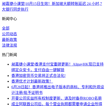
昶嘉捷小课堂|10月15日生效！新加坡大额转账延迟 24 小时,7
大银行同步执行
新闻中心
全部
公司动态
最新政策
法律法规
热门新闻
昶嘉捷小课堂|香港支付宝重磅更新！AlipayHK现已支持
绑定众安卡，支付自由一键解锁
香港加密货币交易将正式合法化!
香港优才计划最新政策！
6月28日起！香港将推出电子版本的商标、专利和外观设
计注册/批予证明书
开曼公司实益所有权制度更新，请及时备存ROBO名册
成立阿联酋公司后，每个营业执照都需要申请企业所得