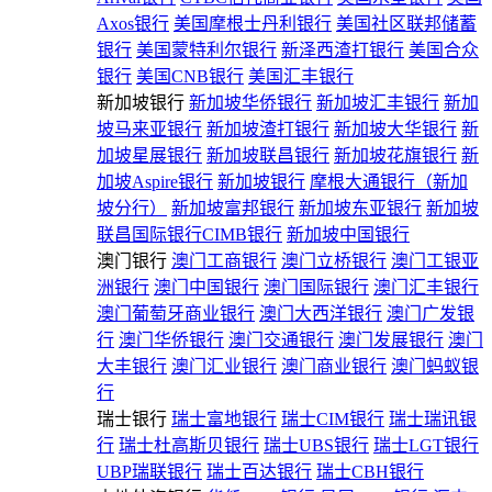
Axos银行
美国摩根士丹利银行
美国社区联邦储蓄
银行
美国蒙特利尔银行
新泽西渣打银行
美国合众
银行
美国CNB银行
美国汇丰银行
新加坡银行
新加坡华侨银行
新加坡汇丰银行
新加
坡马来亚银行
新加坡渣打银行
新加坡大华银行
新
加坡星展银行
新加坡联昌银行
新加坡花旗银行
新
加坡Aspire银行
新加坡银行
摩根大通银行（新加
坡分行）
新加坡富邦银行
新加坡东亚银行
新加坡
联昌国际银行CIMB银行
新加坡中国银行
澳门银行
澳门工商银行
澳门立桥银行
澳门工银亚
洲银行
澳门中国银行
澳门国际银行
澳门汇丰银行
澳门葡萄牙商业银行
澳门大西洋银行
澳门广发银
行
澳门华侨银行
澳门交通银行
澳门发展银行
澳门
大丰银行
澳门汇业银行
澳门商业银行
澳门蚂蚁银
行
瑞士银行
瑞士富地银行
瑞士CIM银行
瑞士瑞讯银
行
瑞士杜高斯贝银行
瑞士UBS银行
瑞士LGT银行
UBP瑞联银行
瑞士百达银行
瑞士CBH银行