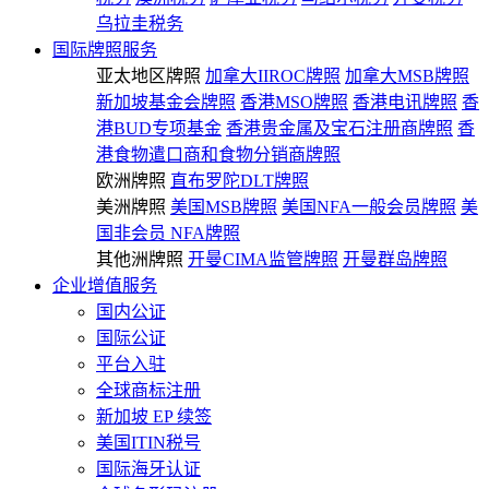
乌拉圭税务
国际牌照服务
亚太地区牌照
加拿大IIROC牌照
加拿大MSB牌照
新加坡基金会牌照
香港MSO牌照
香港电讯牌照
香
港BUD专项基金
香港贵金属及宝石注册商牌照
香
港食物遣口商和食物分销商牌照
欧洲牌照
直布罗陀DLT牌照
美洲牌照
美国MSB牌照
美国NFA一般会员牌照
美
国非会员 NFA牌照
其他洲牌照
开曼CIMA监管牌照
开曼群岛牌照
企业增值服务
国内公证
国际公证
平台入驻
全球商标注册
新加坡 EP 续签
美国ITIN税号
国际海牙认证