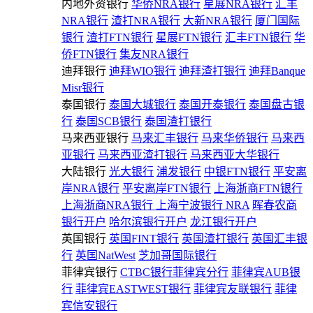
内地外资银行
华侨NRA银行
星展NRA银行
汇丰
NRA银行
渣打NRA银行
大新NRA银行
厦门国际
银行
渣打FTN银行
星展FTN银行
汇丰FTN银行
华
侨FTN银行
集友NRA银行
迪拜银行
迪拜WIO银行
迪拜渣打银行
迪拜Banque
Misr银行
泰国银行
泰国大城银行
泰国开泰银行
泰国盘古银
行
泰国SCB银行
泰国渣打银行
马来西亚银行
马来汇丰银行
马来华侨银行
马来西
亚银行
马来西亚渣打银行
马来西亚大华银行
大陆银行
光大银行
浦发银行
中银FTN银行
平安离
岸NRA银行
平安离岸FTN银行
上海浙商FTN银行
上海浙商NRA银行
上海宁波银行 NRA
晖春农商
银行开户
哈尔滨银行开户
龙江银行开户
英国银行
英国FINT银行
英国渣打银行
英国汇丰银
行
英国NatWest
芝加哥国际银行
菲律宾银行
CTBC银行菲律宾分行
菲律宾AUB银
行
菲律宾EASTWEST银行
菲律宾友联银行
菲律
宾信安银行