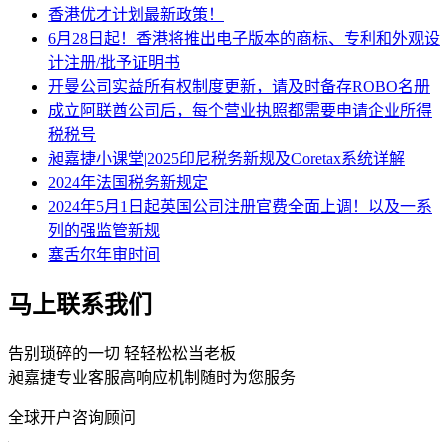
香港优才计划最新政策！
6月28日起！香港将推出电子版本的商标、专利和外观设
计注册/批予证明书
开曼公司实益所有权制度更新，请及时备存ROBO名册
成立阿联酋公司后，每个营业执照都需要申请企业所得
税税号
昶嘉捷小课堂|2025印尼税务新规及Coretax系统详解
2024年法国税务新规定
2024年5月1日起英国公司注册官费全面上调！以及一系
列的强监管新规
塞舌尔年审时间
马上联系我们
告别琐碎的一切 轻轻松松当老板
昶嘉捷专业客服高响应机制随时为您服务
全球开户咨询顾问