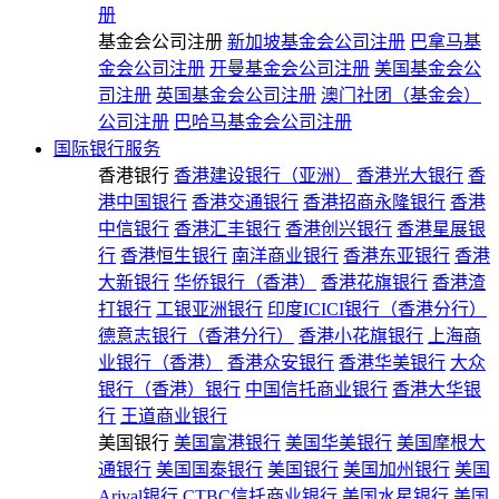
册
基金会公司注册
新加坡基金会公司注册
巴拿马基
金会公司注册
开曼基金会公司注册
美国基金会公
司注册
英国基金会公司注册
澳门社团（基金会）
公司注册
巴哈马基金会公司注册
国际银行服务
香港银行
香港建设银行（亚洲）
香港光大银行
香
港中国银行
香港交通银行
香港招商永隆银行
香港
中信银行
香港汇丰银行
香港创兴银行
香港星展银
行
香港恒生银行
南洋商业银行
香港东亚银行
香港
大新银行
华侨银行（香港）
香港花旗银行
香港渣
打银行
工银亚洲银行
印度ICICI银行（香港分行）
德意志银行（香港分行）
香港小花旗银行
上海商
业银行（香港）
香港众安银行
香港华美银行
大众
银行（香港）银行
中国信托商业银行
香港大华银
行
王道商业银行
美国银行
美国富港银行
美国华美银行
美国摩根大
通银行
美国国泰银行
美国银行
美国加州银行
美国
Arival银行
CTBC信托商业银行
美国水星银行
美国