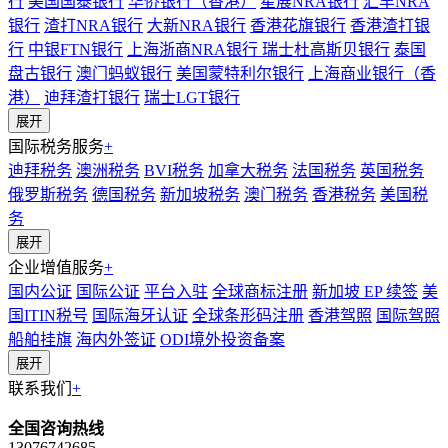
行
美国国泰银行
华侨银行（香港）
星展NRA银行
汇丰NRA
银行
渣打NRA银行
大新NRA银行
香港花旗银行
香港渣打银
行
中银FTN银行
上海浙商NRA银行
瑞士杜高斯贝银行
泰国
盘古银行
澳门蚂蚁银行
美国蒙特利尔银行
上海商业银行（香
港）
迪拜渣打银行
瑞士LGT银行
展开
国际税务服务
+
迪拜税务
澳洲税务
BVI税务
加拿大税务
法国税务
英国税务
俄罗斯税务
德国税务
新加坡税务
澳门税务
香港税务
美国税
务
展开
企业增值服务
+
国内公证
国际公证
平台入驻
全球商标注册
新加坡 EP 续签
美
国ITIN税号
国际海牙认证
全球条形码注册
香港驾照
国际驾照
船舶挂旗
海内外签证
ODI境外投资备案
展开
联系我们
+
全国咨询热线
13076742685