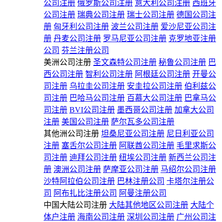
公司注册
俄罗斯公司注册
意大利公司注册
西班牙
公司注册
瑞典公司注册
瑞士公司注册
德国公司注
册
匈牙利公司注册
波兰公司注册
爱沙尼亚公司注
册
丹麦公司注册
罗马尼亚公司注册
克罗地亚注册
公司
芬兰注册公司
美洲公司注册
圣文森特公司注册
秘鲁公司注册
巴
西公司注册
智利公司注册
阿根廷公司注册
开曼公
司注册
乌拉圭公司注册
安圭拉公司注册
伯利兹公
司注册
巴哈马公司注册
百慕大公司注册
巴拿马公
司注册
BVI公司注册
墨西哥公司注册
加拿大公司
注册
美国公司注册
萨尔瓦多公司注册
其他洲公司注册
坦桑尼亚公司注册
尼日利亚公司
注册
塞舌尔公司注册
阿联酋公司注册
毛里求斯公
司注册
迪拜公司注册
纽埃公司注册
新西兰公司注
册
澳洲公司注册
萨摩亚公司注册
马绍尔公司注册
沙特阿拉伯公司注册
巴林注册公司
卡塔尔注册公
司
阿布扎比注册公司
阿曼注册公司
中国大陆公司注册
大陆其他地区公司注册
大陆个
体户注册
海南公司注册
深圳公司注册
广州公司注