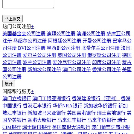
热门公司注册
+
美国基金会公司注册
迪拜公司注册
澳洲公司注册
萨摩亚公司
注册
马绍尔公司注册
阿根廷公司注册
开曼公司注册
巴拿马公
司注册
BVI公司注册
墨西哥公司注册
北爱尔兰公司注册
法国
公司注册
爱尔兰公司注册
英国公司注册
俄罗斯公司注册
德国
公司注册
波兰公司注册
爱沙尼亚公司注册
印度公司注册
蒙古
国公司注册
新加坡公司注册
澳门公司注册
香港公司注册
美国
公司注册
展开
国际银行服务
+
澳门立桥银行
澳门工银亚洲银行
香港建设银行（亚洲）
香港
中国银行
香港汇丰银行
华侨NRA银行
新加坡华侨银行
新加
坡汇丰银行
新加坡马来亚银行
美国富港银行
瑞士富地银行
美
国华美银行
香港大新银行
马来汇丰银行
马来华侨银行
瑞士
CIM银行
瑞士瑞讯银行
美国摩根大通银行
澳门葡萄牙商业银