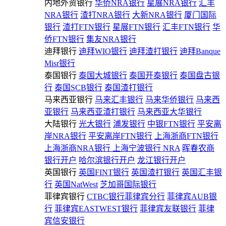
内地外资银行
华侨NRA银行
星展NRA银行
汇丰
NRA银行
渣打NRA银行
大新NRA银行
厦门国际
银行
渣打FTN银行
星展FTN银行
汇丰FTN银行
华
侨FTN银行
集友NRA银行
迪拜银行
迪拜WIO银行
迪拜渣打银行
迪拜Banque
Misr银行
泰国银行
泰国大城银行
泰国开泰银行
泰国盘古银
行
泰国SCB银行
泰国渣打银行
马来西亚银行
马来汇丰银行
马来华侨银行
马来西
亚银行
马来西亚渣打银行
马来西亚大华银行
大陆银行
光大银行
浦发银行
中银FTN银行
平安离
岸NRA银行
平安离岸FTN银行
上海浙商FTN银行
上海浙商NRA银行
上海宁波银行 NRA
晖春农商
银行开户
哈尔滨银行开户
龙江银行开户
英国银行
英国FINT银行
英国渣打银行
英国汇丰银
行
英国NatWest
芝加哥国际银行
菲律宾银行
CTBC银行菲律宾分行
菲律宾AUB银
行
菲律宾EASTWEST银行
菲律宾友联银行
菲律
宾信安银行