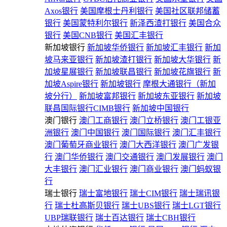
Axos银行
美国摩根士丹利银行
美国社区联邦储蓄
银行
美国蒙特利尔银行
新泽西渣打银行
美国合众
银行
美国CNB银行
美国汇丰银行
新加坡银行
新加坡华侨银行
新加坡汇丰银行
新加
坡马来亚银行
新加坡渣打银行
新加坡大华银行
新
加坡星展银行
新加坡联昌银行
新加坡花旗银行
新
加坡Aspire银行
新加坡银行
摩根大通银行（新加
坡分行）
新加坡富邦银行
新加坡东亚银行
新加坡
联昌国际银行CIMB银行
新加坡中国银行
澳门银行
澳门工商银行
澳门立桥银行
澳门工银亚
洲银行
澳门中国银行
澳门国际银行
澳门汇丰银行
澳门葡萄牙商业银行
澳门大西洋银行
澳门广发银
行
澳门华侨银行
澳门交通银行
澳门发展银行
澳门
大丰银行
澳门汇业银行
澳门商业银行
澳门蚂蚁银
行
瑞士银行
瑞士富地银行
瑞士CIM银行
瑞士瑞讯银
行
瑞士杜高斯贝银行
瑞士UBS银行
瑞士LGT银行
UBP瑞联银行
瑞士百达银行
瑞士CBH银行