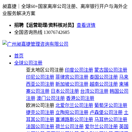
昶嘉捷｜全球60+国家离岸公司注册、离岸银行开户与海外企
业服务解决方案
招聘【运营助理/资料核对员】
查看详情
全国咨询热线 13076742685
首页
全球公司注册
亚太地区公司注册
印度公司注册
蒙古国公司注册
印尼公司注册
菲律宾公司注册
泰国公司注册
马来
西亚公司注册
新加坡公司注册
越南公司注册
柬埔
寨公司注册
日本公司注册
台湾公司注册
韩国公司
注册
澳门公司注册
香港公司注册
欧洲公司注册
北爱尔兰公司注册
葡萄牙公司注册
捷克公司注册
立陶宛公司注册
卢森堡公司注册
土
耳其公司注册
塞浦路斯公司注册
马耳他公司注册
法国公司注册
荷兰公司注册
爱尔兰公司注册
英国