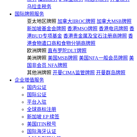
乌拉圭税务
国际牌照服务
亚太地区牌照
加拿大IIROC牌照
加拿大MSB牌照
新加坡基金会牌照
香港MSO牌照
香港电讯牌照
香
港BUD专项基金
香港贵金属及宝石注册商牌照
香
港食物遣口商和食物分销商牌照
欧洲牌照
直布罗陀DLT牌照
美洲牌照
美国MSB牌照
美国NFA一般会员牌照
美
国非会员 NFA牌照
其他洲牌照
开曼CIMA监管牌照
开曼群岛牌照
企业增值服务
国内公证
国际公证
平台入驻
全球商标注册
新加坡 EP 续签
美国ITIN税号
国际海牙认证