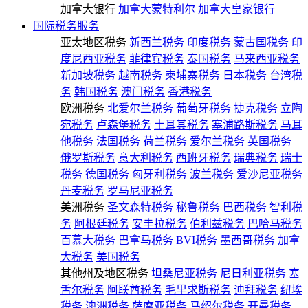
加拿大银行
加拿大蒙特利尔
加拿大皇家银行
国际税务服务
亚太地区税务
新西兰税务
印度税务
蒙古国税务
印
度尼西亚税务
菲律宾税务
泰国税务
马来西亚税务
新加坡税务
越南税务
柬埔寨税务
日本税务
台湾税
务
韩国税务
澳门税务
香港税务
欧洲税务
北爱尔兰税务
葡萄牙税务
捷克税务
立陶
宛税务
卢森堡税务
土耳其税务
塞浦路斯税务
马耳
他税务
法国税务
荷兰税务
爱尔兰税务
英国税务
俄罗斯税务
意大利税务
西班牙税务
瑞典税务
瑞士
税务
德国税务
匈牙利税务
波兰税务
爱沙尼亚税务
丹麦税务
罗马尼亚税务
美洲税务
圣文森特税务
秘鲁税务
巴西税务
智利税
务
阿根廷税务
安圭拉税务
伯利兹税务
巴哈马税务
百慕大税务
巴拿马税务
BVI税务
墨西哥税务
加拿
大税务
美国税务
其他州及地区税务
坦桑尼亚税务
尼日利亚税务
塞
舌尔税务
阿联酋税务
毛里求斯税务
迪拜税务
纽埃
税务
澳洲税务
萨摩亚税务
马绍尔税务
开曼税务