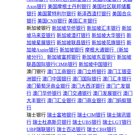
Axos银行
美国摩根士丹利银行
美国社区联邦储蓄
银行
美国蒙特利尔银行
新泽西渣打银行
美国合众
银行
美国CNB银行
美国汇丰银行
新加坡银行
新加坡华侨银行
新加坡汇丰银行
新加
坡马来亚银行
新加坡渣打银行
新加坡大华银行
新
加坡星展银行
新加坡联昌银行
新加坡花旗银行
新
加坡Aspire银行
新加坡银行
摩根大通银行（新加
坡分行）
新加坡富邦银行
新加坡东亚银行
新加坡
联昌国际银行CIMB银行
新加坡中国银行
澳门银行
澳门工商银行
澳门立桥银行
澳门工银亚
洲银行
澳门中国银行
澳门国际银行
澳门汇丰银行
澳门葡萄牙商业银行
澳门大西洋银行
澳门广发银
行
澳门华侨银行
澳门交通银行
澳门发展银行
澳门
大丰银行
澳门汇业银行
澳门商业银行
澳门蚂蚁银
行
瑞士银行
瑞士富地银行
瑞士CIM银行
瑞士瑞讯银
行
瑞士杜高斯贝银行
瑞士UBS银行
瑞士LGT银行
UBP瑞联银行
瑞士百达银行
瑞士CBH银行