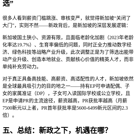
选”
很多人看到薪资门槛跳涨、审核变严，就觉得新加坡“关闭了
大门”，实则不然——新政背后，是新加坡的深层发展逻辑：
新加坡国土狭小、资源有限，且面临老龄化加剧（2023年老龄
化率达19.7%）、生育率偏低的问题，同时正全力推动数字经
济、绿色科技等战略产业升级，此次调整正是为了筛选出能带
动产业升级、创造本地就业、贡献核心价值的精英人才，而非
单纯补充劳动力。
对于真正具备高技能、高薪资、高适配性的人才，新加坡依然
是全球最具吸引力的目的地之一——持有EP可申请配偶、子
女的家属准证（DP），子女可入读国际学校或公立学校，且
EP是申请PR的主流途径，薪资越高，PR获批率越高（月薪
7500新元以上者，PR首年获批率是5600-6499新元区间的2.3
倍）。
五、总结：新政之下，机遇在哪？