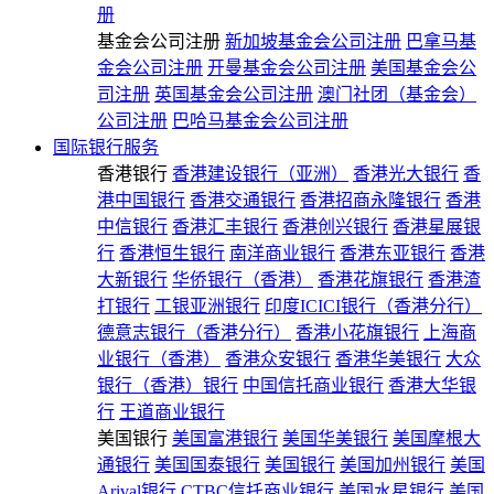
册
基金会公司注册
新加坡基金会公司注册
巴拿马基
金会公司注册
开曼基金会公司注册
美国基金会公
司注册
英国基金会公司注册
澳门社团（基金会）
公司注册
巴哈马基金会公司注册
国际银行服务
香港银行
香港建设银行（亚洲）
香港光大银行
香
港中国银行
香港交通银行
香港招商永隆银行
香港
中信银行
香港汇丰银行
香港创兴银行
香港星展银
行
香港恒生银行
南洋商业银行
香港东亚银行
香港
大新银行
华侨银行（香港）
香港花旗银行
香港渣
打银行
工银亚洲银行
印度ICICI银行（香港分行）
德意志银行（香港分行）
香港小花旗银行
上海商
业银行（香港）
香港众安银行
香港华美银行
大众
银行（香港）银行
中国信托商业银行
香港大华银
行
王道商业银行
美国银行
美国富港银行
美国华美银行
美国摩根大
通银行
美国国泰银行
美国银行
美国加州银行
美国
Arival银行
CTBC信托商业银行
美国水星银行
美国