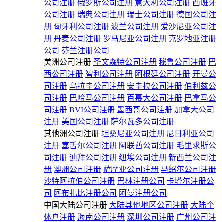
公司注册
俄罗斯公司注册
意大利公司注册
西班牙
公司注册
瑞典公司注册
瑞士公司注册
德国公司注
册
匈牙利公司注册
波兰公司注册
爱沙尼亚公司注
册
丹麦公司注册
罗马尼亚公司注册
克罗地亚注册
公司
芬兰注册公司
美洲公司注册
圣文森特公司注册
秘鲁公司注册
巴
西公司注册
智利公司注册
阿根廷公司注册
开曼公
司注册
乌拉圭公司注册
安圭拉公司注册
伯利兹公
司注册
巴哈马公司注册
百慕大公司注册
巴拿马公
司注册
BVI公司注册
墨西哥公司注册
加拿大公司
注册
美国公司注册
萨尔瓦多公司注册
其他洲公司注册
坦桑尼亚公司注册
尼日利亚公司
注册
塞舌尔公司注册
阿联酋公司注册
毛里求斯公
司注册
迪拜公司注册
纽埃公司注册
新西兰公司注
册
澳洲公司注册
萨摩亚公司注册
马绍尔公司注册
沙特阿拉伯公司注册
巴林注册公司
卡塔尔注册公
司
阿布扎比注册公司
阿曼注册公司
中国大陆公司注册
大陆其他地区公司注册
大陆个
体户注册
海南公司注册
深圳公司注册
广州公司注