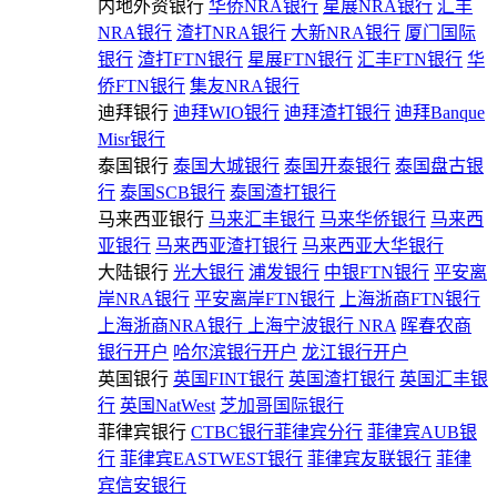
内地外资银行
华侨NRA银行
星展NRA银行
汇丰
NRA银行
渣打NRA银行
大新NRA银行
厦门国际
银行
渣打FTN银行
星展FTN银行
汇丰FTN银行
华
侨FTN银行
集友NRA银行
迪拜银行
迪拜WIO银行
迪拜渣打银行
迪拜Banque
Misr银行
泰国银行
泰国大城银行
泰国开泰银行
泰国盘古银
行
泰国SCB银行
泰国渣打银行
马来西亚银行
马来汇丰银行
马来华侨银行
马来西
亚银行
马来西亚渣打银行
马来西亚大华银行
大陆银行
光大银行
浦发银行
中银FTN银行
平安离
岸NRA银行
平安离岸FTN银行
上海浙商FTN银行
上海浙商NRA银行
上海宁波银行 NRA
晖春农商
银行开户
哈尔滨银行开户
龙江银行开户
英国银行
英国FINT银行
英国渣打银行
英国汇丰银
行
英国NatWest
芝加哥国际银行
菲律宾银行
CTBC银行菲律宾分行
菲律宾AUB银
行
菲律宾EASTWEST银行
菲律宾友联银行
菲律
宾信安银行