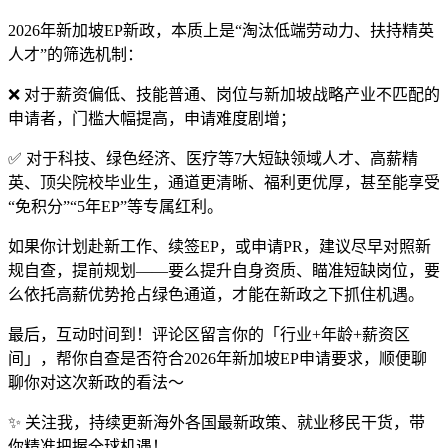
2026年新加坡EP新政，本质上是“淘汰低端劳动力、扶持精英
人才”的筛选机制：
❌ 对于薪资偏低、技能普通、岗位与新加坡战略产业不匹配的
申请者，门槛大幅提高，申请难度剧增；
✅ 对于科技、绿色经济、医疗等7大短缺领域人才、高薪精
英、顶尖院校毕业生，通道更清晰、福利更优厚，甚至能享受
“免积分”“5年EP”等专属红利。
如果你计划赴新工作、续签EP，或申请PR，建议尽早对照新
规自查，提前规划——要么提升自身资质、瞄准短缺岗位，要
么依托高薪优势抢占绿色通道，才能在新政之下抓住机遇。
最后，互动时间到！评论区留言你的「行业+年龄+薪资区
间」，帮你自查是否符合2026年新加坡EP申请要求，顺便聊
聊你对这次新政的看法～
✨ 关注我，持续更新海外各国最新政策、就业移民干货，带
你精准把握全球机遇！