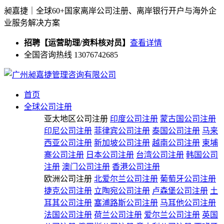
昶嘉捷｜全球60+国家离岸公司注册、离岸银行开户与海外企
业服务解决方案
招聘【运营助理/资料核对员】
查看详情
全国咨询热线 13076742685
首页
全球公司注册
亚太地区公司注册
印度公司注册
蒙古国公司注册
印尼公司注册
菲律宾公司注册
泰国公司注册
马来
西亚公司注册
新加坡公司注册
越南公司注册
柬埔
寨公司注册
日本公司注册
台湾公司注册
韩国公司
注册
澳门公司注册
香港公司注册
欧洲公司注册
北爱尔兰公司注册
葡萄牙公司注册
捷克公司注册
立陶宛公司注册
卢森堡公司注册
土
耳其公司注册
塞浦路斯公司注册
马耳他公司注册
法国公司注册
荷兰公司注册
爱尔兰公司注册
英国