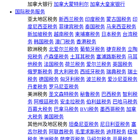
加拿大银行
加拿大蒙特利尔
加拿大皇家银行
国际税务服务
亚太地区税务
新西兰税务
印度税务
蒙古国税务
印
度尼西亚税务
菲律宾税务
泰国税务
马来西亚税务
新加坡税务
越南税务
柬埔寨税务
日本税务
台湾税
务
韩国税务
澳门税务
香港税务
欧洲税务
北爱尔兰税务
葡萄牙税务
捷克税务
立陶
宛税务
卢森堡税务
土耳其税务
塞浦路斯税务
马耳
他税务
法国税务
荷兰税务
爱尔兰税务
英国税务
俄罗斯税务
意大利税务
西班牙税务
瑞典税务
瑞士
税务
德国税务
匈牙利税务
波兰税务
爱沙尼亚税务
丹麦税务
罗马尼亚税务
美洲税务
圣文森特税务
秘鲁税务
巴西税务
智利税
务
阿根廷税务
安圭拉税务
伯利兹税务
巴哈马税务
百慕大税务
巴拿马税务
BVI税务
墨西哥税务
加拿
大税务
美国税务
其他州及地区税务
坦桑尼亚税务
尼日利亚税务
塞
舌尔税务
阿联酋税务
毛里求斯税务
迪拜税务
纽埃
税务
澳洲税务
萨摩亚税务
马绍尔税务
开曼税务