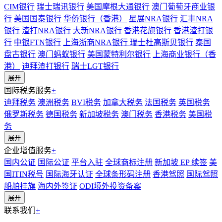
CIM银行
瑞士瑞讯银行
美国摩根大通银行
澳门葡萄牙商业银
行
美国国泰银行
华侨银行（香港）
星展NRA银行
汇丰NRA
银行
渣打NRA银行
大新NRA银行
香港花旗银行
香港渣打银
行
中银FTN银行
上海浙商NRA银行
瑞士杜高斯贝银行
泰国
盘古银行
澳门蚂蚁银行
美国蒙特利尔银行
上海商业银行（香
港）
迪拜渣打银行
瑞士LGT银行
展开
国际税务服务
+
迪拜税务
澳洲税务
BVI税务
加拿大税务
法国税务
英国税务
俄罗斯税务
德国税务
新加坡税务
澳门税务
香港税务
美国税
务
展开
企业增值服务
+
国内公证
国际公证
平台入驻
全球商标注册
新加坡 EP 续签
美
国ITIN税号
国际海牙认证
全球条形码注册
香港驾照
国际驾照
船舶挂旗
海内外签证
ODI境外投资备案
展开
联系我们
+