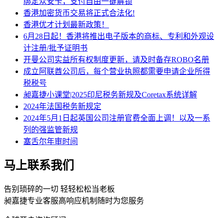
绑定众安卡，支付自由一键解锁
香港加密货币交易将正式合法化!
香港优才计划最新政策！
6月28日起！香港将推出电子版本的商标、专利和外观设
计注册/批予证明书
开曼公司实益所有权制度更新，请及时备存ROBO名册
成立阿联酋公司后，每个营业执照都需要申请企业所得
税税号
昶嘉捷小课堂|2025印尼税务新规及Coretax系统详解
2024年法国税务新规定
2024年5月1日起英国公司注册官费全面上调！以及一系
列的强监管新规
塞舌尔年审时间
马上联系我们
告别琐碎的一切 轻轻松松当老板
昶嘉捷专业客服高响应机制随时为您服务