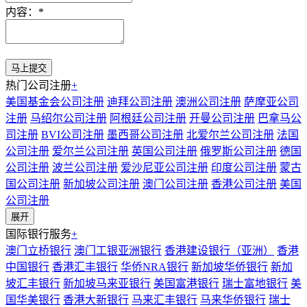
内容：
*
热门公司注册
+
美国基金会公司注册
迪拜公司注册
澳洲公司注册
萨摩亚公司
注册
马绍尔公司注册
阿根廷公司注册
开曼公司注册
巴拿马公
司注册
BVI公司注册
墨西哥公司注册
北爱尔兰公司注册
法国
公司注册
爱尔兰公司注册
英国公司注册
俄罗斯公司注册
德国
公司注册
波兰公司注册
爱沙尼亚公司注册
印度公司注册
蒙古
国公司注册
新加坡公司注册
澳门公司注册
香港公司注册
美国
公司注册
展开
国际银行服务
+
澳门立桥银行
澳门工银亚洲银行
香港建设银行（亚洲）
香港
中国银行
香港汇丰银行
华侨NRA银行
新加坡华侨银行
新加
坡汇丰银行
新加坡马来亚银行
美国富港银行
瑞士富地银行
美
国华美银行
香港大新银行
马来汇丰银行
马来华侨银行
瑞士