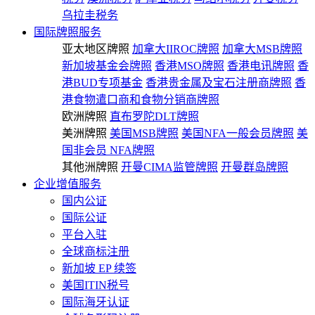
乌拉圭税务
国际牌照服务
亚太地区牌照
加拿大IIROC牌照
加拿大MSB牌照
新加坡基金会牌照
香港MSO牌照
香港电讯牌照
香
港BUD专项基金
香港贵金属及宝石注册商牌照
香
港食物遣口商和食物分销商牌照
欧洲牌照
直布罗陀DLT牌照
美洲牌照
美国MSB牌照
美国NFA一般会员牌照
美
国非会员 NFA牌照
其他洲牌照
开曼CIMA监管牌照
开曼群岛牌照
企业增值服务
国内公证
国际公证
平台入驻
全球商标注册
新加坡 EP 续签
美国ITIN税号
国际海牙认证