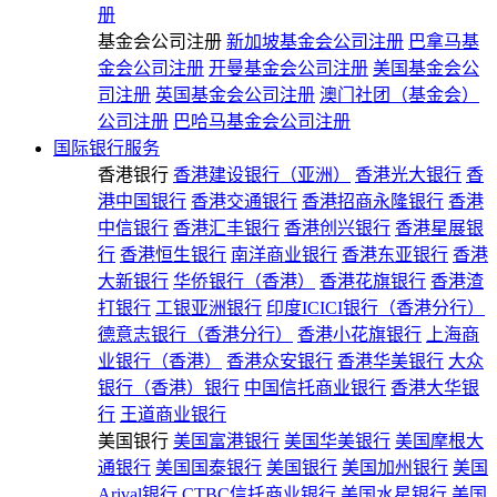
册
基金会公司注册
新加坡基金会公司注册
巴拿马基
金会公司注册
开曼基金会公司注册
美国基金会公
司注册
英国基金会公司注册
澳门社团（基金会）
公司注册
巴哈马基金会公司注册
国际银行服务
香港银行
香港建设银行（亚洲）
香港光大银行
香
港中国银行
香港交通银行
香港招商永隆银行
香港
中信银行
香港汇丰银行
香港创兴银行
香港星展银
行
香港恒生银行
南洋商业银行
香港东亚银行
香港
大新银行
华侨银行（香港）
香港花旗银行
香港渣
打银行
工银亚洲银行
印度ICICI银行（香港分行）
德意志银行（香港分行）
香港小花旗银行
上海商
业银行（香港）
香港众安银行
香港华美银行
大众
银行（香港）银行
中国信托商业银行
香港大华银
行
王道商业银行
美国银行
美国富港银行
美国华美银行
美国摩根大
通银行
美国国泰银行
美国银行
美国加州银行
美国
Arival银行
CTBC信托商业银行
美国水星银行
美国