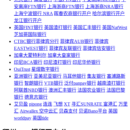
安离岸FTN银行
上海浙商FTN银行
上海浙商NRA银行
上海宁波银行 NRA
晖春农商银行开户
哈尔滨银行开户
龙江银行开户
英国FINT银行
英国渣打银行
英国汇丰银行
英国NatWest
芝加哥国际银行
CTBC银行菲律宾分行
菲律宾AUB银行
菲律宾
EASTWEST银行
菲律宾友联银行
菲律宾信安银行
加拿大蒙特利尔
加拿大皇家银行
印尼BCA银行
印尼渣打银行
印尼华侨银行
OuiTrust
星熠数字银行
亚洲银行
亚美尼亚银行
马耳他银行
集友银行
塞浦路斯
银行
智朗银行
VTB银行
泛付panpay银行
越南渣打银行
阿联酋NBD银行
澳洲汇丰银行
法国农业银行
法国巴黎
银行
德意志银行
艾贝盈
pipong
连连
飞想
XT
寻汇SUNRATE
富港汇
万里
汇
Airwallex 空中云汇
贝森支付
贝诺Bano平台
英国
worldpay
英国tide