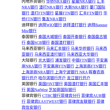
内地外资银行
华侨NRA银行
星展NRA银行
汇丰
NRA银行
渣打NRA银行
大新NRA银行
厦门国际
银行
渣打FTN银行
星展FTN银行
汇丰FTN银行
华
侨FTN银行
集友NRA银行
迪拜银行
迪拜WIO银行
迪拜渣打银行
迪拜Banque
Misr银行
泰国银行
泰国大城银行
泰国开泰银行
泰国盘古银
行
泰国SCB银行
泰国渣打银行
马来西亚银行
马来汇丰银行
马来华侨银行
马来西
亚银行
马来西亚渣打银行
马来西亚大华银行
大陆银行
光大银行
浦发银行
中银FTN银行
平安离
岸NRA银行
平安离岸FTN银行
上海浙商FTN银行
上海浙商NRA银行
上海宁波银行 NRA
晖春农商
银行开户
哈尔滨银行开户
龙江银行开户
英国银行
英国FINT银行
英国渣打银行
英国汇丰银
行
英国NatWest
芝加哥国际银行
菲律宾银行
CTBC银行菲律宾分行
菲律宾AUB银
行
菲律宾EASTWEST银行
菲律宾友联银行
菲律
宾信安银行