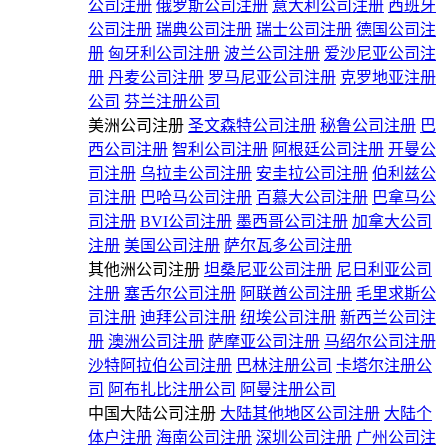
公司注册
俄罗斯公司注册
意大利公司注册
西班牙
公司注册
瑞典公司注册
瑞士公司注册
德国公司注
册
匈牙利公司注册
波兰公司注册
爱沙尼亚公司注
册
丹麦公司注册
罗马尼亚公司注册
克罗地亚注册
公司
芬兰注册公司
美洲公司注册
圣文森特公司注册
秘鲁公司注册
巴
西公司注册
智利公司注册
阿根廷公司注册
开曼公
司注册
乌拉圭公司注册
安圭拉公司注册
伯利兹公
司注册
巴哈马公司注册
百慕大公司注册
巴拿马公
司注册
BVI公司注册
墨西哥公司注册
加拿大公司
注册
美国公司注册
萨尔瓦多公司注册
其他洲公司注册
坦桑尼亚公司注册
尼日利亚公司
注册
塞舌尔公司注册
阿联酋公司注册
毛里求斯公
司注册
迪拜公司注册
纽埃公司注册
新西兰公司注
册
澳洲公司注册
萨摩亚公司注册
马绍尔公司注册
沙特阿拉伯公司注册
巴林注册公司
卡塔尔注册公
司
阿布扎比注册公司
阿曼注册公司
中国大陆公司注册
大陆其他地区公司注册
大陆个
体户注册
海南公司注册
深圳公司注册
广州公司注