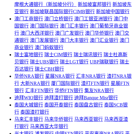
摩根大通银行（新加坡分行）
新加坡富邦银行
新加坡东
亚银行
新加坡联昌国际银行CIMB银行
新加坡中国银行
澳门工商银行
澳门立桥银行
澳门工银亚洲银行
澳门中
国银行
澳门国际银行
澳门汇丰银行
澳门葡萄牙商业银
行
澳门大西洋银行
澳门广发银行
澳门华侨银行
澳门交
通银行
澳门发展银行
澳门大丰银行
澳门汇业银行
澳门
商业银行
澳门蚂蚁银行
瑞士富地银行
瑞士CIM银行
瑞士瑞讯银行
瑞士杜高斯
贝银行
瑞士UBS银行
瑞士LGT银行
UBP瑞联银行
瑞士
百达银行
瑞士CBH银行
华侨NRA银行
星展NRA银行
汇丰NRA银行
渣打NRA银
行
大新NRA银行
厦门国际银行
渣打FTN银行
星展FTN
银行
汇丰FTN银行
华侨FTN银行
集友NRA银行
迪拜WIO银行
迪拜渣打银行
迪拜Banque Misr银行
泰国大城银行
泰国开泰银行
泰国盘古银行
泰国SCB银
行
泰国渣打银行
马来汇丰银行
马来华侨银行
马来西亚银行
马来西亚渣
打银行
马来西亚大华银行
光大银行
浦发银行
中银FTN银行
平安离岸NRA银行
平