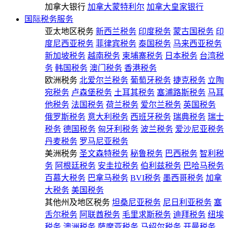
加拿大银行
加拿大蒙特利尔
加拿大皇家银行
国际税务服务
亚太地区税务
新西兰税务
印度税务
蒙古国税务
印
度尼西亚税务
菲律宾税务
泰国税务
马来西亚税务
新加坡税务
越南税务
柬埔寨税务
日本税务
台湾税
务
韩国税务
澳门税务
香港税务
欧洲税务
北爱尔兰税务
葡萄牙税务
捷克税务
立陶
宛税务
卢森堡税务
土耳其税务
塞浦路斯税务
马耳
他税务
法国税务
荷兰税务
爱尔兰税务
英国税务
俄罗斯税务
意大利税务
西班牙税务
瑞典税务
瑞士
税务
德国税务
匈牙利税务
波兰税务
爱沙尼亚税务
丹麦税务
罗马尼亚税务
美洲税务
圣文森特税务
秘鲁税务
巴西税务
智利税
务
阿根廷税务
安圭拉税务
伯利兹税务
巴哈马税务
百慕大税务
巴拿马税务
BVI税务
墨西哥税务
加拿
大税务
美国税务
其他州及地区税务
坦桑尼亚税务
尼日利亚税务
塞
舌尔税务
阿联酋税务
毛里求斯税务
迪拜税务
纽埃
税务
澳洲税务
萨摩亚税务
马绍尔税务
开曼税务