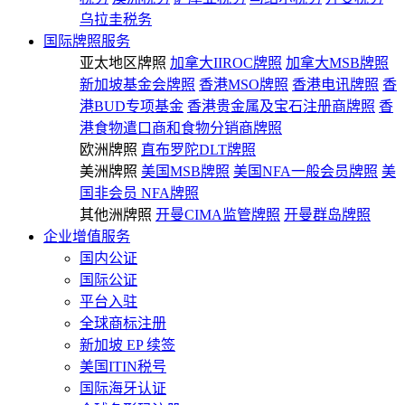
乌拉圭税务
国际牌照服务
亚太地区牌照
加拿大IIROC牌照
加拿大MSB牌照
新加坡基金会牌照
香港MSO牌照
香港电讯牌照
香
港BUD专项基金
香港贵金属及宝石注册商牌照
香
港食物遣口商和食物分销商牌照
欧洲牌照
直布罗陀DLT牌照
美洲牌照
美国MSB牌照
美国NFA一般会员牌照
美
国非会员 NFA牌照
其他洲牌照
开曼CIMA监管牌照
开曼群岛牌照
企业增值服务
国内公证
国际公证
平台入驻
全球商标注册
新加坡 EP 续签
美国ITIN税号
国际海牙认证