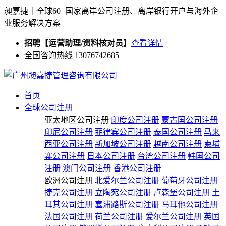
昶嘉捷｜全球60+国家离岸公司注册、离岸银行开户与海外企
业服务解决方案
招聘【运营助理/资料核对员】
查看详情
全国咨询热线 13076742685
首页
全球公司注册
亚太地区公司注册
印度公司注册
蒙古国公司注册
印尼公司注册
菲律宾公司注册
泰国公司注册
马来
西亚公司注册
新加坡公司注册
越南公司注册
柬埔
寨公司注册
日本公司注册
台湾公司注册
韩国公司
注册
澳门公司注册
香港公司注册
欧洲公司注册
北爱尔兰公司注册
葡萄牙公司注册
捷克公司注册
立陶宛公司注册
卢森堡公司注册
土
耳其公司注册
塞浦路斯公司注册
马耳他公司注册
法国公司注册
荷兰公司注册
爱尔兰公司注册
英国