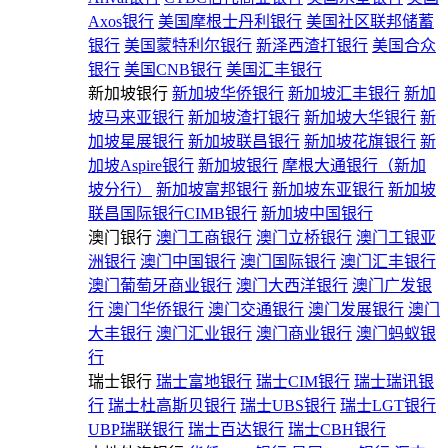
Axos银行
美国摩根士丹利银行
美国社区联邦储蓄
银行
美国蒙特利尔银行
新泽西渣打银行
美国合众
银行
美国CNB银行
美国汇丰银行
新加坡银行
新加坡华侨银行
新加坡汇丰银行
新加
坡马来亚银行
新加坡渣打银行
新加坡大华银行
新
加坡星展银行
新加坡联昌银行
新加坡花旗银行
新
加坡Aspire银行
新加坡银行
摩根大通银行（新加
坡分行）
新加坡富邦银行
新加坡东亚银行
新加坡
联昌国际银行CIMB银行
新加坡中国银行
澳门银行
澳门工商银行
澳门立桥银行
澳门工银亚
洲银行
澳门中国银行
澳门国际银行
澳门汇丰银行
澳门葡萄牙商业银行
澳门大西洋银行
澳门广发银
行
澳门华侨银行
澳门交通银行
澳门发展银行
澳门
大丰银行
澳门汇业银行
澳门商业银行
澳门蚂蚁银
行
瑞士银行
瑞士富地银行
瑞士CIM银行
瑞士瑞讯银
行
瑞士杜高斯贝银行
瑞士UBS银行
瑞士LGT银行
UBP瑞联银行
瑞士百达银行
瑞士CBH银行