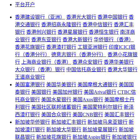
平台开户
香港建设银行（亚洲）
香港光大银行
香港中国银行
香
港交通银行
香港招商永隆银行
香港中信银行
香港汇丰
银行
香港创兴银行
香港星展银行
香港恒生银行
南洋商
业银行
香港东亚银行
香港大新银行
华侨银行（香港）
香港花旗银行
香港渣打银行
工银亚洲银行
印度ICICI银
行（香港分行）
德意志银行（香港分行）
香港小花旗银
行
上海商业银行（香港）
香港众安银行
香港华美银行
大众银行（香港）银行
中国信托商业银行
香港大华银行
王道商业银行
美国富港银行
美国华美银行
美国摩根大通银行
美国国
泰银行
美国银行
美国加州银行
美国Arival银行
CTBC信
托商业银行
美国水星银行
美国Axos银行
美国摩根士丹
利银行
美国社区联邦储蓄银行
美国蒙特利尔银行
新泽
西渣打银行
美国合众银行
美国CNB银行
美国汇丰银行
新加坡华侨银行
新加坡汇丰银行
新加坡马来亚银行
新
加坡渣打银行
新加坡大华银行
新加坡星展银行
新加坡
联昌银行
新加坡花旗银行
新加坡Aspire银行
新加坡银行