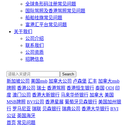
全球条形码注册常见问题
国际驾照及香港驾照常见问题
船舶挂旗常见问题
富港汇平台常见问题
关于我们
公司介绍
联系我们
公司资质
招聘信息
Search
新加坡公司
美国msb
加拿大公司
卢森堡
汇丰
加拿大msb
牌照
香港公司
瑞士
香港驾照
香港恒生银行
泰国
ODI
印
度
澳门公司
香港大新银行
马来华侨银行
加拿大
美国
MSB牌照
BVI公司
香港星展
葡萄牙贝森银行
美国加州银
行
罗马尼亚
瑞联
贝森银行
瑞典公司
香港大华银行
BVI
公证
英国海牙
首页
常见问题