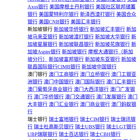
Axos银行
美国摩根士丹利银行
美国社区联邦储蓄
银行
美国蒙特利尔银行
新泽西渣打银行
美国合众
银行
美国CNB银行
美国汇丰银行
新加坡银行
新加坡华侨银行
新加坡汇丰银行
新加
坡马来亚银行
新加坡渣打银行
新加坡大华银行
新
加坡星展银行
新加坡联昌银行
新加坡花旗银行
新
加坡Aspire银行
新加坡银行
摩根大通银行（新加
坡分行）
新加坡富邦银行
新加坡东亚银行
新加坡
联昌国际银行CIMB银行
新加坡中国银行
澳门银行
澳门工商银行
澳门立桥银行
澳门工银亚
洲银行
澳门中国银行
澳门国际银行
澳门汇丰银行
澳门葡萄牙商业银行
澳门大西洋银行
澳门广发银
行
澳门华侨银行
澳门交通银行
澳门发展银行
澳门
大丰银行
澳门汇业银行
澳门商业银行
澳门蚂蚁银
行
瑞士银行
瑞士富地银行
瑞士CIM银行
瑞士瑞讯银
行
瑞士杜高斯贝银行
瑞士UBS银行
瑞士LGT银行
UBP瑞联银行
瑞士百达银行
瑞士CBH银行