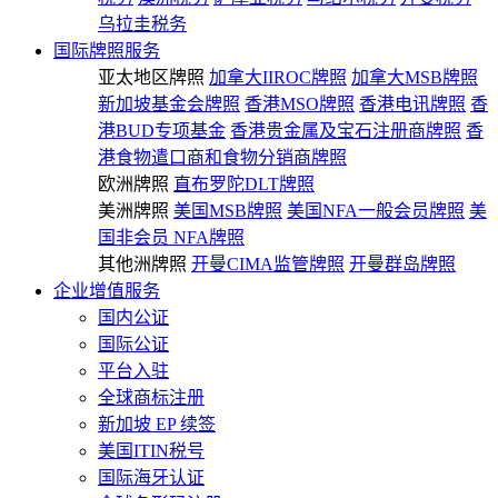
乌拉圭税务
国际牌照服务
亚太地区牌照
加拿大IIROC牌照
加拿大MSB牌照
新加坡基金会牌照
香港MSO牌照
香港电讯牌照
香
港BUD专项基金
香港贵金属及宝石注册商牌照
香
港食物遣口商和食物分销商牌照
欧洲牌照
直布罗陀DLT牌照
美洲牌照
美国MSB牌照
美国NFA一般会员牌照
美
国非会员 NFA牌照
其他洲牌照
开曼CIMA监管牌照
开曼群岛牌照
企业增值服务
国内公证
国际公证
平台入驻
全球商标注册
新加坡 EP 续签
美国ITIN税号
国际海牙认证