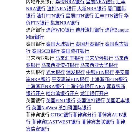
内地外资银行
华侨NRA银行
星展NRA银行
汇丰
NRA银行
渣打NRA银行
大新NRA银行
厦门国际
银行
渣打FTN银行
星展FTN银行
汇丰FTN银行
华
侨FTN银行
集友NRA银行
迪拜银行
迪拜WIO银行
迪拜渣打银行
迪拜Banque
Misr银行
泰国银行
泰国大城银行
泰国开泰银行
泰国盘古银
行
泰国SCB银行
泰国渣打银行
马来西亚银行
马来汇丰银行
马来华侨银行
马来西
亚银行
马来西亚渣打银行
马来西亚大华银行
大陆银行
光大银行
浦发银行
中银FTN银行
平安离
岸NRA银行
平安离岸FTN银行
上海浙商FTN银行
上海浙商NRA银行
上海宁波银行 NRA
晖春农商
银行开户
哈尔滨银行开户
龙江银行开户
英国银行
英国FINT银行
英国渣打银行
英国汇丰银
行
英国NatWest
芝加哥国际银行
菲律宾银行
CTBC银行菲律宾分行
菲律宾AUB银
行
菲律宾EASTWEST银行
菲律宾友联银行
菲律
宾信安银行