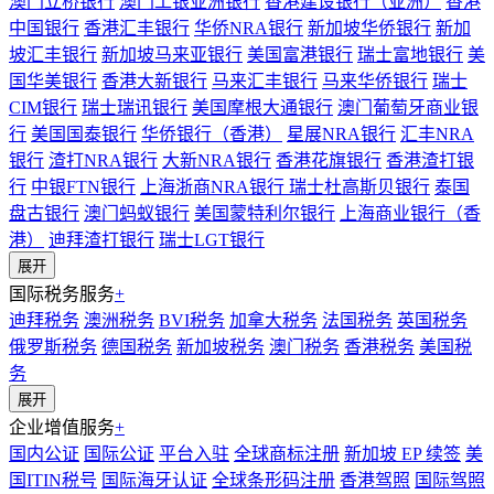
澳门立桥银行
澳门工银亚洲银行
香港建设银行（亚洲）
香港
中国银行
香港汇丰银行
华侨NRA银行
新加坡华侨银行
新加
坡汇丰银行
新加坡马来亚银行
美国富港银行
瑞士富地银行
美
国华美银行
香港大新银行
马来汇丰银行
马来华侨银行
瑞士
CIM银行
瑞士瑞讯银行
美国摩根大通银行
澳门葡萄牙商业银
行
美国国泰银行
华侨银行（香港）
星展NRA银行
汇丰NRA
银行
渣打NRA银行
大新NRA银行
香港花旗银行
香港渣打银
行
中银FTN银行
上海浙商NRA银行
瑞士杜高斯贝银行
泰国
盘古银行
澳门蚂蚁银行
美国蒙特利尔银行
上海商业银行（香
港）
迪拜渣打银行
瑞士LGT银行
展开
国际税务服务
+
迪拜税务
澳洲税务
BVI税务
加拿大税务
法国税务
英国税务
俄罗斯税务
德国税务
新加坡税务
澳门税务
香港税务
美国税
务
展开
企业增值服务
+
国内公证
国际公证
平台入驻
全球商标注册
新加坡 EP 续签
美
国ITIN税号
国际海牙认证
全球条形码注册
香港驾照
国际驾照