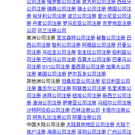
公司注册
俄罗斯公司注册
意大利公司注册
西班牙
公司注册
瑞典公司注册
瑞士公司注册
德国公司注
册
匈牙利公司注册
波兰公司注册
爱沙尼亚公司注
册
丹麦公司注册
罗马尼亚公司注册
克罗地亚注册
公司
芬兰注册公司
美洲公司注册
圣文森特公司注册
秘鲁公司注册
巴
西公司注册
智利公司注册
阿根廷公司注册
开曼公
司注册
乌拉圭公司注册
安圭拉公司注册
伯利兹公
司注册
巴哈马公司注册
百慕大公司注册
巴拿马公
司注册
BVI公司注册
墨西哥公司注册
加拿大公司
注册
美国公司注册
萨尔瓦多公司注册
其他洲公司注册
坦桑尼亚公司注册
尼日利亚公司
注册
塞舌尔公司注册
阿联酋公司注册
毛里求斯公
司注册
迪拜公司注册
纽埃公司注册
新西兰公司注
册
澳洲公司注册
萨摩亚公司注册
马绍尔公司注册
沙特阿拉伯公司注册
巴林注册公司
卡塔尔注册公
司
阿布扎比注册公司
阿曼注册公司
中国大陆公司注册
大陆其他地区公司注册
大陆个
体户注册
海南公司注册
深圳公司注册
广州公司注