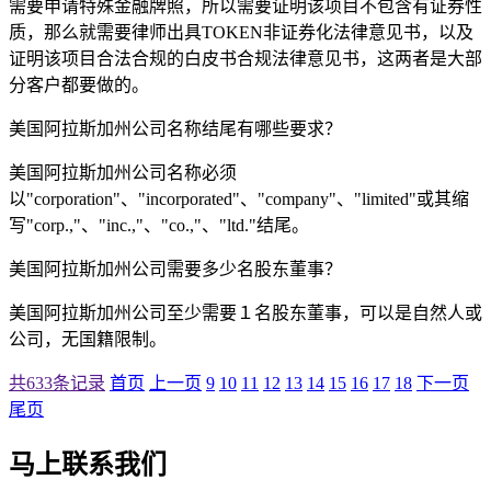
需要申请特殊金融牌照，所以需要证明该项目不包含有证券性
质，那么就需要律师出具TOKEN非证券化法律意见书，以及
证明该项目合法合规的白皮书合规法律意见书，这两者是大部
分客户都要做的。
美国阿拉斯加州公司名称结尾有哪些要求？
美国阿拉斯加州公司名称必须
以"corporation"、"incorporated"、"company"、"limited"或其缩
写"corp.,"、"inc.,"、"co.,"、"ltd."结尾。
美国阿拉斯加州公司需要多少名股东董事？
美国阿拉斯加州公司至少需要１名股东董事，可以是自然人或
公司，无国籍限制。
共633条记录
首页
上一页
9
10
11
12
13
14
15
16
17
18
下一页
尾页
马上联系我们