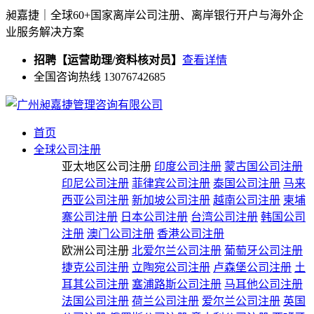
昶嘉捷｜全球60+国家离岸公司注册、离岸银行开户与海外企
业服务解决方案
招聘【运营助理/资料核对员】
查看详情
全国咨询热线 13076742685
首页
全球公司注册
亚太地区公司注册
印度公司注册
蒙古国公司注册
印尼公司注册
菲律宾公司注册
泰国公司注册
马来
西亚公司注册
新加坡公司注册
越南公司注册
柬埔
寨公司注册
日本公司注册
台湾公司注册
韩国公司
注册
澳门公司注册
香港公司注册
欧洲公司注册
北爱尔兰公司注册
葡萄牙公司注册
捷克公司注册
立陶宛公司注册
卢森堡公司注册
土
耳其公司注册
塞浦路斯公司注册
马耳他公司注册
法国公司注册
荷兰公司注册
爱尔兰公司注册
英国