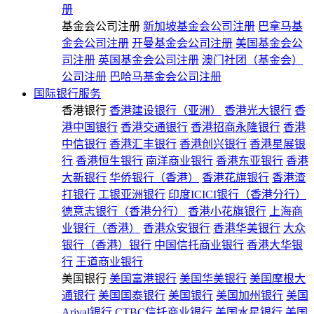
册
基金会公司注册
新加坡基金会公司注册
巴拿马基
金会公司注册
开曼基金会公司注册
美国基金会公
司注册
英国基金会公司注册
澳门社团（基金会）
公司注册
巴哈马基金会公司注册
国际银行服务
香港银行
香港建设银行（亚洲）
香港光大银行
香
港中国银行
香港交通银行
香港招商永隆银行
香港
中信银行
香港汇丰银行
香港创兴银行
香港星展银
行
香港恒生银行
南洋商业银行
香港东亚银行
香港
大新银行
华侨银行（香港）
香港花旗银行
香港渣
打银行
工银亚洲银行
印度ICICI银行（香港分行）
德意志银行（香港分行）
香港小花旗银行
上海商
业银行（香港）
香港众安银行
香港华美银行
大众
银行（香港）银行
中国信托商业银行
香港大华银
行
王道商业银行
美国银行
美国富港银行
美国华美银行
美国摩根大
通银行
美国国泰银行
美国银行
美国加州银行
美国
Arival银行
CTBC信托商业银行
美国水星银行
美国