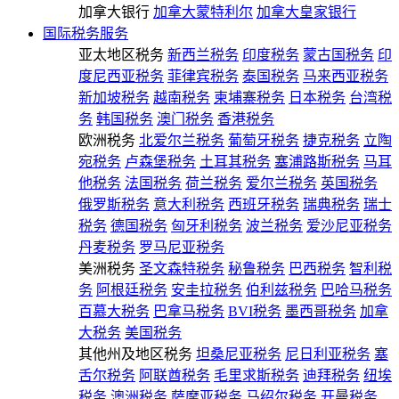
加拿大银行
加拿大蒙特利尔
加拿大皇家银行
国际税务服务
亚太地区税务
新西兰税务
印度税务
蒙古国税务
印
度尼西亚税务
菲律宾税务
泰国税务
马来西亚税务
新加坡税务
越南税务
柬埔寨税务
日本税务
台湾税
务
韩国税务
澳门税务
香港税务
欧洲税务
北爱尔兰税务
葡萄牙税务
捷克税务
立陶
宛税务
卢森堡税务
土耳其税务
塞浦路斯税务
马耳
他税务
法国税务
荷兰税务
爱尔兰税务
英国税务
俄罗斯税务
意大利税务
西班牙税务
瑞典税务
瑞士
税务
德国税务
匈牙利税务
波兰税务
爱沙尼亚税务
丹麦税务
罗马尼亚税务
美洲税务
圣文森特税务
秘鲁税务
巴西税务
智利税
务
阿根廷税务
安圭拉税务
伯利兹税务
巴哈马税务
百慕大税务
巴拿马税务
BVI税务
墨西哥税务
加拿
大税务
美国税务
其他州及地区税务
坦桑尼亚税务
尼日利亚税务
塞
舌尔税务
阿联酋税务
毛里求斯税务
迪拜税务
纽埃
税务
澳洲税务
萨摩亚税务
马绍尔税务
开曼税务