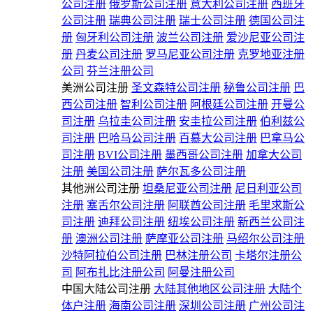
公司注册
俄罗斯公司注册
意大利公司注册
西班牙
公司注册
瑞典公司注册
瑞士公司注册
德国公司注
册
匈牙利公司注册
波兰公司注册
爱沙尼亚公司注
册
丹麦公司注册
罗马尼亚公司注册
克罗地亚注册
公司
芬兰注册公司
美洲公司注册
圣文森特公司注册
秘鲁公司注册
巴
西公司注册
智利公司注册
阿根廷公司注册
开曼公
司注册
乌拉圭公司注册
安圭拉公司注册
伯利兹公
司注册
巴哈马公司注册
百慕大公司注册
巴拿马公
司注册
BVI公司注册
墨西哥公司注册
加拿大公司
注册
美国公司注册
萨尔瓦多公司注册
其他洲公司注册
坦桑尼亚公司注册
尼日利亚公司
注册
塞舌尔公司注册
阿联酋公司注册
毛里求斯公
司注册
迪拜公司注册
纽埃公司注册
新西兰公司注
册
澳洲公司注册
萨摩亚公司注册
马绍尔公司注册
沙特阿拉伯公司注册
巴林注册公司
卡塔尔注册公
司
阿布扎比注册公司
阿曼注册公司
中国大陆公司注册
大陆其他地区公司注册
大陆个
体户注册
海南公司注册
深圳公司注册
广州公司注