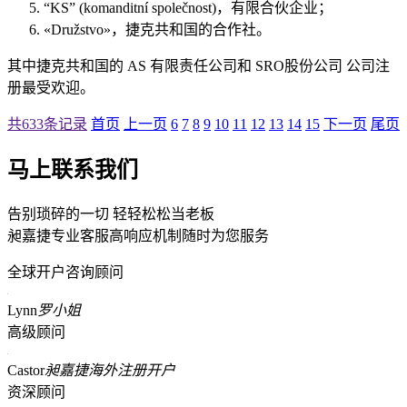
“KS” (komanditní společnost)，有限合伙企业；
«Družstvo»，捷克共和国的合作社。
其中捷克共和国的 AS 有限责任公司和 SRO股份公司 公司注
册最受欢迎。
共633条记录
首页
上一页
6
7
8
9
10
11
12
13
14
15
下一页
尾页
马上联系我们
告别琐碎的一切 轻轻松松当老板
昶嘉捷专业客服高响应机制随时为您服务
全球开户咨询顾问
Lynn
罗小姐
高级顾问
Castor
昶嘉捷海外注册开户
资深顾问