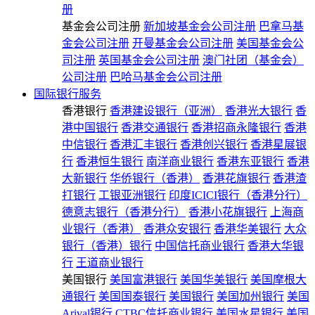
册
基金会公司注册
新加坡基金会公司注册
巴拿马基
金会公司注册
开曼基金会公司注册
美国基金会公
司注册
英国基金会公司注册
澳门社团（基金会）
公司注册
巴哈马基金会公司注册
国际银行服务
香港银行
香港建设银行（亚洲）
香港光大银行
香
港中国银行
香港交通银行
香港招商永隆银行
香港
中信银行
香港汇丰银行
香港创兴银行
香港星展银
行
香港恒生银行
南洋商业银行
香港东亚银行
香港
大新银行
华侨银行（香港）
香港花旗银行
香港渣
打银行
工银亚洲银行
印度ICICI银行（香港分行）
德意志银行（香港分行）
香港小花旗银行
上海商
业银行（香港）
香港众安银行
香港华美银行
大众
银行（香港）银行
中国信托商业银行
香港大华银
行
王道商业银行
美国银行
美国富港银行
美国华美银行
美国摩根大
通银行
美国国泰银行
美国银行
美国加州银行
美国
Arival银行
CTBC信托商业银行
美国水星银行
美国