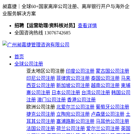
昶嘉捷｜全球60+国家离岸公司注册、离岸银行开户与海外企
业服务解决方案
招聘【运营助理/资料核对员】
查看详情
全国咨询热线 13076742685
首页
全球公司注册
亚太地区公司注册
印度公司注册
蒙古国公司注册
印尼公司注册
菲律宾公司注册
泰国公司注册
马来
西亚公司注册
新加坡公司注册
越南公司注册
柬埔
寨公司注册
日本公司注册
台湾公司注册
韩国公司
注册
澳门公司注册
香港公司注册
欧洲公司注册
北爱尔兰公司注册
葡萄牙公司注册
捷克公司注册
立陶宛公司注册
卢森堡公司注册
土
耳其公司注册
塞浦路斯公司注册
马耳他公司注册
法国公司注册
荷兰公司注册
爱尔兰公司注册
英国