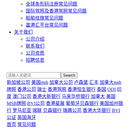
全球条形码注册常见问题
国际驾照及香港驾照常见问题
船舶挂旗常见问题
富港汇平台常见问题
关于我们
公司介绍
联系我们
公司资质
招聘信息
Search
新加坡公司
美国msb
加拿大公司
卢森堡
汇丰
加拿大msb
牌照
香港公司
瑞士
香港驾照
香港恒生银行
泰国
ODI
印
度
澳门公司
香港大新银行
马来华侨银行
加拿大
美国
MSB牌照
BVI公司
香港星展
葡萄牙贝森银行
美国加州银
行
罗马尼亚
瑞联
贝森银行
瑞典公司
香港大华银行
BVI
公证
英国海牙
首页
常见问题