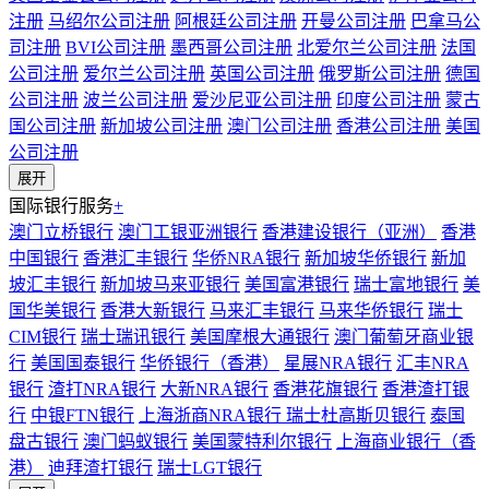
注册
马绍尔公司注册
阿根廷公司注册
开曼公司注册
巴拿马公
司注册
BVI公司注册
墨西哥公司注册
北爱尔兰公司注册
法国
公司注册
爱尔兰公司注册
英国公司注册
俄罗斯公司注册
德国
公司注册
波兰公司注册
爱沙尼亚公司注册
印度公司注册
蒙古
国公司注册
新加坡公司注册
澳门公司注册
香港公司注册
美国
公司注册
展开
国际银行服务
+
澳门立桥银行
澳门工银亚洲银行
香港建设银行（亚洲）
香港
中国银行
香港汇丰银行
华侨NRA银行
新加坡华侨银行
新加
坡汇丰银行
新加坡马来亚银行
美国富港银行
瑞士富地银行
美
国华美银行
香港大新银行
马来汇丰银行
马来华侨银行
瑞士
CIM银行
瑞士瑞讯银行
美国摩根大通银行
澳门葡萄牙商业银
行
美国国泰银行
华侨银行（香港）
星展NRA银行
汇丰NRA
银行
渣打NRA银行
大新NRA银行
香港花旗银行
香港渣打银
行
中银FTN银行
上海浙商NRA银行
瑞士杜高斯贝银行
泰国
盘古银行
澳门蚂蚁银行
美国蒙特利尔银行
上海商业银行（香
港）
迪拜渣打银行
瑞士LGT银行