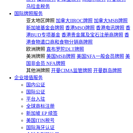
乌拉圭税务
国际牌照服务
亚太地区牌照
加拿大IIROC牌照
加拿大MSB牌照
新加坡基金会牌照
香港MSO牌照
香港电讯牌照
香
港BUD专项基金
香港贵金属及宝石注册商牌照
香
港食物遣口商和食物分销商牌照
欧洲牌照
直布罗陀DLT牌照
美洲牌照
美国MSB牌照
美国NFA一般会员牌照
美
国非会员 NFA牌照
其他洲牌照
开曼CIMA监管牌照
开曼群岛牌照
企业增值服务
国内公证
国际公证
平台入驻
全球商标注册
新加坡 EP 续签
美国ITIN税号
国际海牙认证