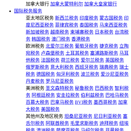
加拿大银行
加拿大蒙特利尔
加拿大皇家银行
国际税务服务
亚太地区税务
新西兰税务
印度税务
蒙古国税务
印
度尼西亚税务
菲律宾税务
泰国税务
马来西亚税务
新加坡税务
越南税务
柬埔寨税务
日本税务
台湾税
务
韩国税务
澳门税务
香港税务
欧洲税务
北爱尔兰税务
葡萄牙税务
捷克税务
立陶
宛税务
卢森堡税务
土耳其税务
塞浦路斯税务
马耳
他税务
法国税务
荷兰税务
爱尔兰税务
英国税务
俄罗斯税务
意大利税务
西班牙税务
瑞典税务
瑞士
税务
德国税务
匈牙利税务
波兰税务
爱沙尼亚税务
丹麦税务
罗马尼亚税务
美洲税务
圣文森特税务
秘鲁税务
巴西税务
智利税
务
阿根廷税务
安圭拉税务
伯利兹税务
巴哈马税务
百慕大税务
巴拿马税务
BVI税务
墨西哥税务
加拿
大税务
美国税务
其他州及地区税务
坦桑尼亚税务
尼日利亚税务
塞
舌尔税务
阿联酋税务
毛里求斯税务
迪拜税务
纽埃
税务
澳洲税务
萨摩亚税务
马绍尔税务
开曼税务