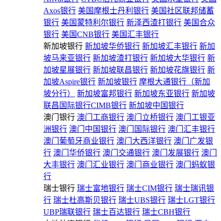
Axos银行
美国摩根士丹利银行
美国社区联邦储蓄
银行
美国蒙特利尔银行
新泽西渣打银行
美国合众
银行
美国CNB银行
美国汇丰银行
新加坡银行
新加坡华侨银行
新加坡汇丰银行
新加
坡马来亚银行
新加坡渣打银行
新加坡大华银行
新
加坡星展银行
新加坡联昌银行
新加坡花旗银行
新
加坡Aspire银行
新加坡银行
摩根大通银行（新加
坡分行）
新加坡富邦银行
新加坡东亚银行
新加坡
联昌国际银行CIMB银行
新加坡中国银行
澳门银行
澳门工商银行
澳门立桥银行
澳门工银亚
洲银行
澳门中国银行
澳门国际银行
澳门汇丰银行
澳门葡萄牙商业银行
澳门大西洋银行
澳门广发银
行
澳门华侨银行
澳门交通银行
澳门发展银行
澳门
大丰银行
澳门汇业银行
澳门商业银行
澳门蚂蚁银
行
瑞士银行
瑞士富地银行
瑞士CIM银行
瑞士瑞讯银
行
瑞士杜高斯贝银行
瑞士UBS银行
瑞士LGT银行
UBP瑞联银行
瑞士百达银行
瑞士CBH银行