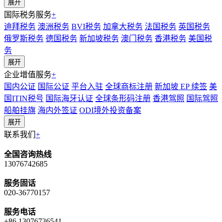
展开
国际税务服务
+
迪拜税务
澳洲税务
BVI税务
加拿大税务
法国税务
英国税务
俄罗斯税务
德国税务
新加坡税务
澳门税务
香港税务
美国税
务
展开
企业增值服务
+
国内公证
国际公证
平台入驻
全球商标注册
新加坡 EP 续签
美
国ITIN税号
国际海牙认证
全球条形码注册
香港驾照
国际驾照
船舶挂旗
海内外签证
ODI境外投资备案
展开
联系我们
+
全国咨询热线
13076742685
服务固话
020-36770157
服务电话
+86 13076736541