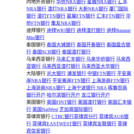
内地外资银行
华侨NRA银行
星展NRA银行
汇丰
NRA银行
渣打NRA银行
大新NRA银行
厦门国际
银行
渣打FTN银行
星展FTN银行
汇丰FTN银行
华
侨FTN银行
集友NRA银行
迪拜银行
迪拜WIO银行
迪拜渣打银行
迪拜Banque
Misr银行
泰国银行
泰国大城银行
泰国开泰银行
泰国盘古银
行
泰国SCB银行
泰国渣打银行
马来西亚银行
马来汇丰银行
马来华侨银行
马来西
亚银行
马来西亚渣打银行
马来西亚大华银行
大陆银行
光大银行
浦发银行
中银FTN银行
平安离
岸NRA银行
平安离岸FTN银行
上海浙商FTN银行
上海浙商NRA银行
上海宁波银行 NRA
晖春农商
银行开户
哈尔滨银行开户
龙江银行开户
英国银行
英国FINT银行
英国渣打银行
英国汇丰银
行
英国NatWest
芝加哥国际银行
菲律宾银行
CTBC银行菲律宾分行
菲律宾AUB银
行
菲律宾EASTWEST银行
菲律宾友联银行
菲律
宾信安银行