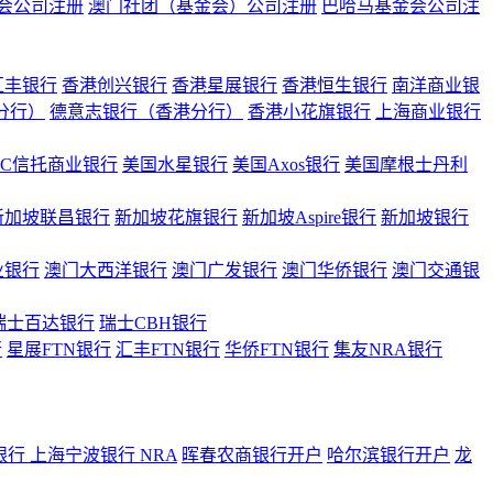
会公司注册
澳门社团（基金会）公司注册
巴哈马基金会公司注
汇丰银行
香港创兴银行
香港星展银行
香港恒生银行
南洋商业银
港分行）
德意志银行（香港分行）
香港小花旗银行
上海商业银行
BC信托商业银行
美国水星银行
美国Axos银行
美国摩根士丹利
新加坡联昌银行
新加坡花旗银行
新加坡Aspire银行
新加坡银行
业银行
澳门大西洋银行
澳门广发银行
澳门华侨银行
澳门交通银
瑞士百达银行
瑞士CBH银行
行
星展FTN银行
汇丰FTN银行
华侨FTN银行
集友NRA银行
银行
上海宁波银行 NRA
晖春农商银行开户
哈尔滨银行开户
龙