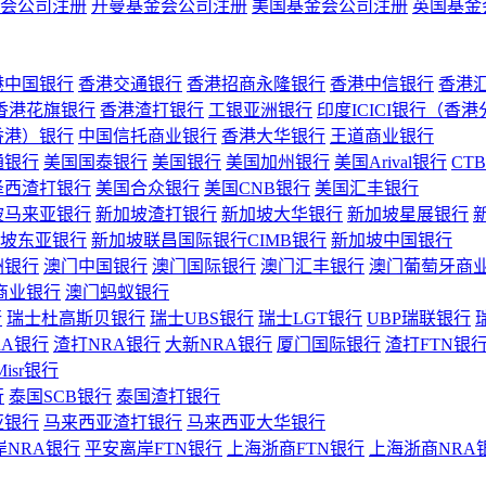
会公司注册
开曼基金会公司注册
美国基金会公司注册
英国基金
港中国银行
香港交通银行
香港招商永隆银行
香港中信银行
香港
香港花旗银行
香港渣打银行
工银亚洲银行
印度ICICI银行（香
香港）银行
中国信托商业银行
香港大华银行
王道商业银行
通银行
美国国泰银行
美国银行
美国加州银行
美国Arival银行
CT
泽西渣打银行
美国合众银行
美国CNB银行
美国汇丰银行
坡马来亚银行
新加坡渣打银行
新加坡大华银行
新加坡星展银行
坡东亚银行
新加坡联昌国际银行CIMB银行
新加坡中国银行
洲银行
澳门中国银行
澳门国际银行
澳门汇丰银行
澳门葡萄牙商
商业银行
澳门蚂蚁银行
行
瑞士杜高斯贝银行
瑞士UBS银行
瑞士LGT银行
UBP瑞联银行
RA银行
渣打NRA银行
大新NRA银行
厦门国际银行
渣打FTN银
Misr银行
行
泰国SCB银行
泰国渣打银行
亚银行
马来西亚渣打银行
马来西亚大华银行
岸NRA银行
平安离岸FTN银行
上海浙商FTN银行
上海浙商NRA