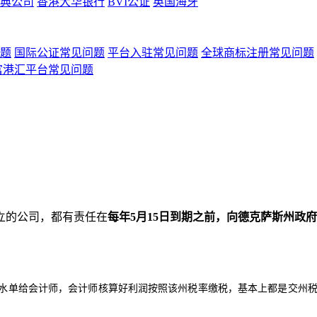
典公司
香港大华银行
BVI公证
英国海牙
题
国际公证常见问题
平台入驻常见问题
全球商标注册常见问题
富港汇平台常见问题
立的公司，都有责任在
每年5月15日到期之前，向德克萨斯州政
水单给会计师，会计师核算好利润按照该州税率缴税，基本上都是交州