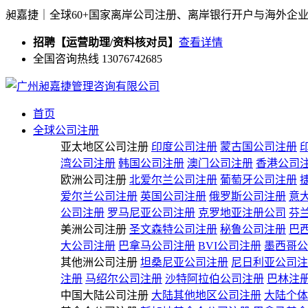
昶嘉捷｜全球60+国家离岸公司注册、离岸银行开户与海外企
招聘【运营助理/资料核对员】
查看详情
全国咨询热线 13076742685
首页
全球公司注册
亚太地区公司注册
印度公司注册
蒙古国公司注册
湾公司注册
韩国公司注册
澳门公司注册
香港公司
欧洲公司注册
北爱尔兰公司注册
葡萄牙公司注册
爱尔兰公司注册
英国公司注册
俄罗斯公司注册
意
公司注册
罗马尼亚公司注册
克罗地亚注册公司
芬
美洲公司注册
圣文森特公司注册
秘鲁公司注册
巴
大公司注册
巴拿马公司注册
BVI公司注册
墨西哥公
其他洲公司注册
坦桑尼亚公司注册
尼日利亚公司注
注册
马绍尔公司注册
沙特阿拉伯公司注册
巴林注
中国大陆公司注册
大陆其他地区公司注册
大陆个体