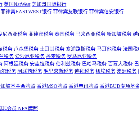
行
英国NatWest
芝加哥国际银行
菲律宾EASTWEST银行
菲律宾友联银行
菲律宾信安银行
度尼西亚税务
菲律宾税务
泰国税务
马来西亚税务
新加坡税务
越
宛税务
卢森堡税务
土耳其税务
塞浦路斯税务
马耳他税务
法国税
兰税务
爱沙尼亚税务
丹麦税务
罗马尼亚税务
务
阿根廷税务
安圭拉税务
伯利兹税务
巴哈马税务
百慕大税务
巴
舌尔税务
阿联酋税务
毛里求斯税务
迪拜税务
纽埃税务
澳洲税务
新加坡基金会牌照
香港MSO牌照
香港电讯牌照
香港BUD专项基
国非会员 NFA牌照