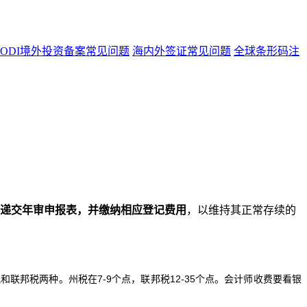
ODI境外投资备案常见问题
海内外签证常见问题
全球条形码注
府递交年审申报表，并缴纳相应登记费用
，以维持其正常存续的
税和联邦税两种。州税在
7-9个点，联邦税12-35个点
。
会计师收费要看银