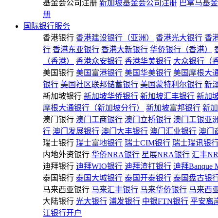
基金会公司注册
新加坡基金会公司注册
巴拿马基金
册
国际银行服务
香港银行
香港建设银行（亚洲）
香港光大银行
香
行
香港东亚银行
香港大新银行
华侨银行（香港）
（香港）
香港众安银行
香港华美银行
大众银行（
美国银行
美国富港银行
美国华美银行
美国摩根大
银行
美国社区联邦储蓄银行
美国蒙特利尔银行
新
新加坡银行
新加坡华侨银行
新加坡汇丰银行
新加
摩根大通银行（新加坡分行）
新加坡富邦银行
新加
澳门银行
澳门工商银行
澳门立桥银行
澳门工银亚
行
澳门发展银行
澳门大丰银行
澳门汇业银行
澳门
瑞士银行
瑞士富地银行
瑞士CIM银行
瑞士瑞讯银
内地外资银行
华侨NRA银行
星展NRA银行
汇丰N
迪拜银行
迪拜WIO银行
迪拜渣打银行
迪拜Banque 
泰国银行
泰国大城银行
泰国开泰银行
泰国盘古银
马来西亚银行
马来汇丰银行
马来华侨银行
马来西
大陆银行
光大银行
浦发银行
中银FTN银行
平安离
江银行开户