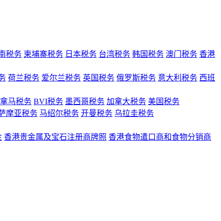
南税务
柬埔寨税务
日本税务
台湾税务
韩国税务
澳门税务
香港
务
荷兰税务
爱尔兰税务
英国税务
俄罗斯税务
意大利税务
西班
拿马税务
BVI税务
墨西哥税务
加拿大税务
美国税务
萨摩亚税务
马绍尔税务
开曼税务
乌拉圭税务
金
香港贵金属及宝石注册商牌照
香港食物遣口商和食物分销商