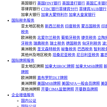
英国银行
英国FINT银行
英国渣打银行
英国汇丰银
菲律宾银行
CTBC银行菲律宾分行
菲律宾AUB银行
加拿大银行
加拿大蒙特利尔
加拿大皇家银行
国际税务服务
亚太地区税务
新西兰税务
印度税务
蒙古国税务
印
税务
欧洲税务
北爱尔兰税务
葡萄牙税务
捷克税务
立陶
牙税务
瑞典税务
瑞士税务
德国税务
匈牙利税务
波
美洲税务
圣文森特税务
秘鲁税务
巴西税务
智利税
其他州及地区税务
坦桑尼亚税务
尼日利亚税务
塞
国际牌照服务
亚太地区牌照
加拿大IIROC牌照
加拿大MSB牌照
牌照
欧洲牌照
直布罗陀DLT牌照
美洲牌照
美国MSB牌照
美国NFA一般会员牌照
美
其他洲牌照
开曼CIMA监管牌照
开曼群岛牌照
企业增值服务
国内公证
国际公证