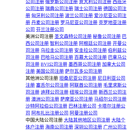
公司注册
俄罗斯公司注册
意大利公司注册
西班牙
公司注册
瑞典公司注册
瑞士公司注册
德国公司注
册
匈牙利公司注册
波兰公司注册
爱沙尼亚公司注
册
丹麦公司注册
罗马尼亚公司注册
克罗地亚注册
公司
芬兰注册公司
美洲公司注册
圣文森特公司注册
秘鲁公司注册
巴
西公司注册
智利公司注册
阿根廷公司注册
开曼公
司注册
乌拉圭公司注册
安圭拉公司注册
伯利兹公
司注册
巴哈马公司注册
百慕大公司注册
巴拿马公
司注册
BVI公司注册
墨西哥公司注册
加拿大公司
注册
美国公司注册
萨尔瓦多公司注册
其他洲公司注册
坦桑尼亚公司注册
尼日利亚公司
注册
塞舌尔公司注册
阿联酋公司注册
毛里求斯公
司注册
迪拜公司注册
纽埃公司注册
新西兰公司注
册
澳洲公司注册
萨摩亚公司注册
马绍尔公司注册
沙特阿拉伯公司注册
巴林注册公司
卡塔尔注册公
司
阿布扎比注册公司
阿曼注册公司
中国大陆公司注册
大陆其他地区公司注册
大陆个
体户注册
海南公司注册
深圳公司注册
广州公司注