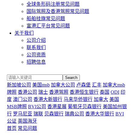
全球条形码注册常见问题
国际驾照及香港驾照常见问题
船舶挂旗常见问题
富港汇平台常见问题
关于我们
公司介绍
联系我们
公司资质
招聘信息
Search
新加坡公司
美国msb
加拿大公司
卢森堡
汇丰
加拿大msb
牌照
香港公司
瑞士
香港驾照
香港恒生银行
泰国
ODI
印
度
澳门公司
香港大新银行
马来华侨银行
加拿大
美国
MSB牌照
BVI公司
香港星展
葡萄牙贝森银行
美国加州银
行
罗马尼亚
瑞联
贝森银行
瑞典公司
香港大华银行
BVI
公证
英国海牙
首页
常见问题