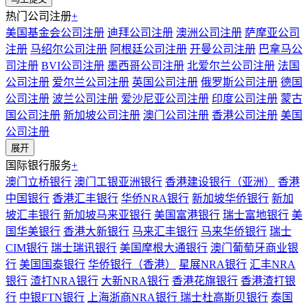
热门公司注册
+
美国基金会公司注册
迪拜公司注册
澳洲公司注册
萨摩亚公司
注册
马绍尔公司注册
阿根廷公司注册
开曼公司注册
巴拿马公
司注册
BVI公司注册
墨西哥公司注册
北爱尔兰公司注册
法国
公司注册
爱尔兰公司注册
英国公司注册
俄罗斯公司注册
德国
公司注册
波兰公司注册
爱沙尼亚公司注册
印度公司注册
蒙古
国公司注册
新加坡公司注册
澳门公司注册
香港公司注册
美国
公司注册
展开
国际银行服务
+
澳门立桥银行
澳门工银亚洲银行
香港建设银行（亚洲）
香港
中国银行
香港汇丰银行
华侨NRA银行
新加坡华侨银行
新加
坡汇丰银行
新加坡马来亚银行
美国富港银行
瑞士富地银行
美
国华美银行
香港大新银行
马来汇丰银行
马来华侨银行
瑞士
CIM银行
瑞士瑞讯银行
美国摩根大通银行
澳门葡萄牙商业银
行
美国国泰银行
华侨银行（香港）
星展NRA银行
汇丰NRA
银行
渣打NRA银行
大新NRA银行
香港花旗银行
香港渣打银
行
中银FTN银行
上海浙商NRA银行
瑞士杜高斯贝银行
泰国