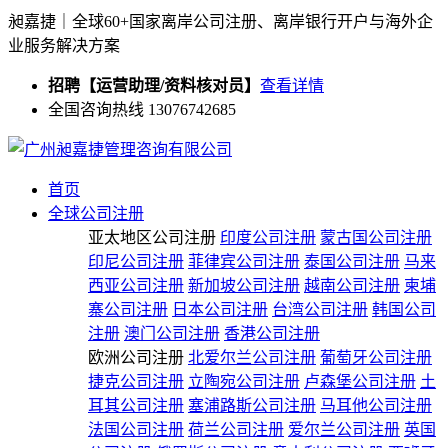
昶嘉捷｜全球60+国家离岸公司注册、离岸银行开户与海外企
业服务解决方案
招聘【运营助理/资料核对员】
查看详情
全国咨询热线 13076742685
首页
全球公司注册
亚太地区公司注册
印度公司注册
蒙古国公司注册
印尼公司注册
菲律宾公司注册
泰国公司注册
马来
西亚公司注册
新加坡公司注册
越南公司注册
柬埔
寨公司注册
日本公司注册
台湾公司注册
韩国公司
注册
澳门公司注册
香港公司注册
欧洲公司注册
北爱尔兰公司注册
葡萄牙公司注册
捷克公司注册
立陶宛公司注册
卢森堡公司注册
土
耳其公司注册
塞浦路斯公司注册
马耳他公司注册
法国公司注册
荷兰公司注册
爱尔兰公司注册
英国