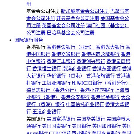
册
基金会公司注册
新加坡基金会公司注册
巴拿马基
金会公司注册
开曼基金会公司注册
美国基金会公
司注册
英国基金会公司注册
澳门社团（基金会）
公司注册
巴哈马基金会公司注册
国际银行服务
香港银行
香港建设银行（亚洲）
香港光大银行
香
港中国银行
香港交通银行
香港招商永隆银行
香港
中信银行
香港汇丰银行
香港创兴银行
香港星展银
行
香港恒生银行
南洋商业银行
香港东亚银行
香港
大新银行
华侨银行（香港）
香港花旗银行
香港渣
打银行
工银亚洲银行
印度ICICI银行（香港分行）
德意志银行（香港分行）
香港小花旗银行
上海商
业银行（香港）
香港众安银行
香港华美银行
大众
银行（香港）银行
中国信托商业银行
香港大华银
行
王道商业银行
美国银行
美国富港银行
美国华美银行
美国摩根大
通银行
美国国泰银行
美国银行
美国加州银行
美国
Arival银行
CTBC信托商业银行
美国水星银行
美国