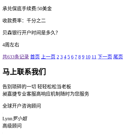
承兑保底手续费:50美金
收款费率：千分之二
贝森银行开户时间是多久？
4周左右
共633条记录
首页
上一页
2
3
4
5
6
7
8
9
10
11
下一页
尾页
马上联系我们
告别琐碎的一切 轻轻松松当老板
昶嘉捷专业客服高响应机制随时为您服务
全球开户咨询顾问
Lynn
罗小姐
高级顾问