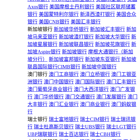
Axos银行
美国摩根士丹利银行
美国社区联邦储蓄
银行
美国蒙特利尔银行
新泽西渣打银行
美国合众
银行
美国CNB银行
美国汇丰银行
新加坡银行
新加坡华侨银行
新加坡汇丰银行
新加
坡马来亚银行
新加坡渣打银行
新加坡大华银行
新
加坡星展银行
新加坡联昌银行
新加坡花旗银行
新
加坡Aspire银行
新加坡银行
摩根大通银行（新加
坡分行）
新加坡富邦银行
新加坡东亚银行
新加坡
联昌国际银行CIMB银行
新加坡中国银行
澳门银行
澳门工商银行
澳门立桥银行
澳门工银亚
洲银行
澳门中国银行
澳门国际银行
澳门汇丰银行
澳门葡萄牙商业银行
澳门大西洋银行
澳门广发银
行
澳门华侨银行
澳门交通银行
澳门发展银行
澳门
大丰银行
澳门汇业银行
澳门商业银行
澳门蚂蚁银
行
瑞士银行
瑞士富地银行
瑞士CIM银行
瑞士瑞讯银
行
瑞士杜高斯贝银行
瑞士UBS银行
瑞士LGT银行
UBP瑞联银行
瑞士百达银行
瑞士CBH银行