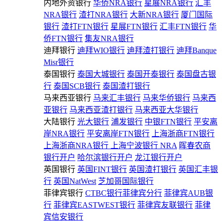
内地外资银行
华侨NRA银行
星展NRA银行
汇丰
NRA银行
渣打NRA银行
大新NRA银行
厦门国际
银行
渣打FTN银行
星展FTN银行
汇丰FTN银行
华
侨FTN银行
集友NRA银行
迪拜银行
迪拜WIO银行
迪拜渣打银行
迪拜Banque
Misr银行
泰国银行
泰国大城银行
泰国开泰银行
泰国盘古银
行
泰国SCB银行
泰国渣打银行
马来西亚银行
马来汇丰银行
马来华侨银行
马来西
亚银行
马来西亚渣打银行
马来西亚大华银行
大陆银行
光大银行
浦发银行
中银FTN银行
平安离
岸NRA银行
平安离岸FTN银行
上海浙商FTN银行
上海浙商NRA银行
上海宁波银行 NRA
晖春农商
银行开户
哈尔滨银行开户
龙江银行开户
英国银行
英国FINT银行
英国渣打银行
英国汇丰银
行
英国NatWest
芝加哥国际银行
菲律宾银行
CTBC银行菲律宾分行
菲律宾AUB银
行
菲律宾EASTWEST银行
菲律宾友联银行
菲律
宾信安银行