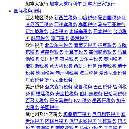
加拿大银行
加拿大蒙特利尔
加拿大皇家银行
国际税务服务
亚太地区税务
新西兰税务
印度税务
蒙古国税务
印
度尼西亚税务
菲律宾税务
泰国税务
马来西亚税务
新加坡税务
越南税务
柬埔寨税务
日本税务
台湾税
务
韩国税务
澳门税务
香港税务
欧洲税务
北爱尔兰税务
葡萄牙税务
捷克税务
立陶
宛税务
卢森堡税务
土耳其税务
塞浦路斯税务
马耳
他税务
法国税务
荷兰税务
爱尔兰税务
英国税务
俄罗斯税务
意大利税务
西班牙税务
瑞典税务
瑞士
税务
德国税务
匈牙利税务
波兰税务
爱沙尼亚税务
丹麦税务
罗马尼亚税务
美洲税务
圣文森特税务
秘鲁税务
巴西税务
智利税
务
阿根廷税务
安圭拉税务
伯利兹税务
巴哈马税务
百慕大税务
巴拿马税务
BVI税务
墨西哥税务
加拿
大税务
美国税务
其他州及地区税务
坦桑尼亚税务
尼日利亚税务
塞
舌尔税务
阿联酋税务
毛里求斯税务
迪拜税务
纽埃
税务
澳洲税务
萨摩亚税务
马绍尔税务
开曼税务