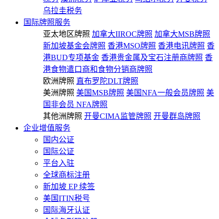
乌拉圭税务
国际牌照服务
亚太地区牌照
加拿大IIROC牌照
加拿大MSB牌照
新加坡基金会牌照
香港MSO牌照
香港电讯牌照
香
港BUD专项基金
香港贵金属及宝石注册商牌照
香
港食物遣口商和食物分销商牌照
欧洲牌照
直布罗陀DLT牌照
美洲牌照
美国MSB牌照
美国NFA一般会员牌照
美
国非会员 NFA牌照
其他洲牌照
开曼CIMA监管牌照
开曼群岛牌照
企业增值服务
国内公证
国际公证
平台入驻
全球商标注册
新加坡 EP 续签
美国ITIN税号
国际海牙认证