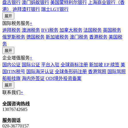
盘古银行
澳门蚂蚁银行
美国蒙特利尔银行
上海商业银行（香
港）
迪拜渣打银行
瑞士LGT银行
展开
国际税务服务
+
迪拜税务
澳洲税务
BVI税务
加拿大税务
法国税务
英国税务
俄罗斯税务
德国税务
新加坡税务
澳门税务
香港税务
美国税
务
展开
企业增值服务
+
国内公证
国际公证
平台入驻
全球商标注册
新加坡 EP 续签
美
国ITIN税号
国际海牙认证
全球条形码注册
香港驾照
国际驾照
船舶挂旗
海内外签证
ODI境外投资备案
展开
联系我们
+
全国咨询热线
13076742685
服务固话
020-36770157