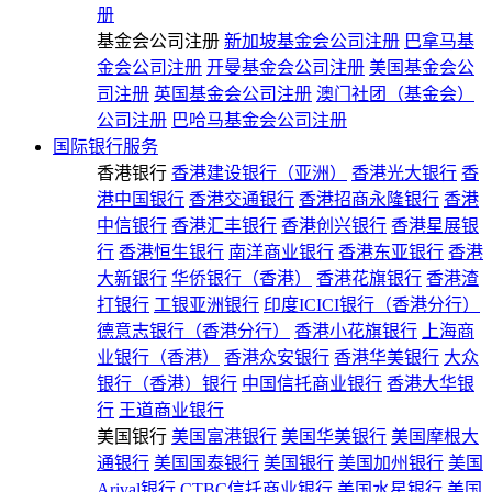
册
基金会公司注册
新加坡基金会公司注册
巴拿马基
金会公司注册
开曼基金会公司注册
美国基金会公
司注册
英国基金会公司注册
澳门社团（基金会）
公司注册
巴哈马基金会公司注册
国际银行服务
香港银行
香港建设银行（亚洲）
香港光大银行
香
港中国银行
香港交通银行
香港招商永隆银行
香港
中信银行
香港汇丰银行
香港创兴银行
香港星展银
行
香港恒生银行
南洋商业银行
香港东亚银行
香港
大新银行
华侨银行（香港）
香港花旗银行
香港渣
打银行
工银亚洲银行
印度ICICI银行（香港分行）
德意志银行（香港分行）
香港小花旗银行
上海商
业银行（香港）
香港众安银行
香港华美银行
大众
银行（香港）银行
中国信托商业银行
香港大华银
行
王道商业银行
美国银行
美国富港银行
美国华美银行
美国摩根大
通银行
美国国泰银行
美国银行
美国加州银行
美国
Arival银行
CTBC信托商业银行
美国水星银行
美国