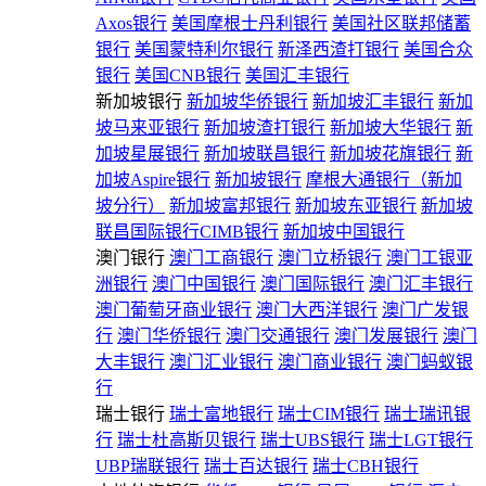
Axos银行
美国摩根士丹利银行
美国社区联邦储蓄
银行
美国蒙特利尔银行
新泽西渣打银行
美国合众
银行
美国CNB银行
美国汇丰银行
新加坡银行
新加坡华侨银行
新加坡汇丰银行
新加
坡马来亚银行
新加坡渣打银行
新加坡大华银行
新
加坡星展银行
新加坡联昌银行
新加坡花旗银行
新
加坡Aspire银行
新加坡银行
摩根大通银行（新加
坡分行）
新加坡富邦银行
新加坡东亚银行
新加坡
联昌国际银行CIMB银行
新加坡中国银行
澳门银行
澳门工商银行
澳门立桥银行
澳门工银亚
洲银行
澳门中国银行
澳门国际银行
澳门汇丰银行
澳门葡萄牙商业银行
澳门大西洋银行
澳门广发银
行
澳门华侨银行
澳门交通银行
澳门发展银行
澳门
大丰银行
澳门汇业银行
澳门商业银行
澳门蚂蚁银
行
瑞士银行
瑞士富地银行
瑞士CIM银行
瑞士瑞讯银
行
瑞士杜高斯贝银行
瑞士UBS银行
瑞士LGT银行
UBP瑞联银行
瑞士百达银行
瑞士CBH银行