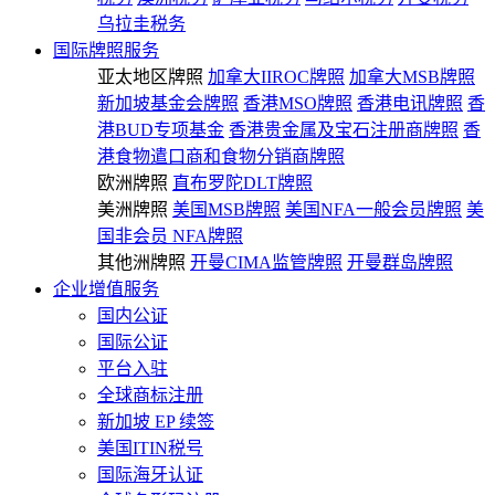
乌拉圭税务
国际牌照服务
亚太地区牌照
加拿大IIROC牌照
加拿大MSB牌照
新加坡基金会牌照
香港MSO牌照
香港电讯牌照
香
港BUD专项基金
香港贵金属及宝石注册商牌照
香
港食物遣口商和食物分销商牌照
欧洲牌照
直布罗陀DLT牌照
美洲牌照
美国MSB牌照
美国NFA一般会员牌照
美
国非会员 NFA牌照
其他洲牌照
开曼CIMA监管牌照
开曼群岛牌照
企业增值服务
国内公证
国际公证
平台入驻
全球商标注册
新加坡 EP 续签
美国ITIN税号
国际海牙认证