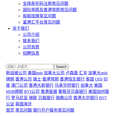
全球条形码注册常见问题
国际驾照及香港驾照常见问题
船舶挂旗常见问题
富港汇平台常见问题
关于我们
公司介绍
联系我们
公司资质
招聘信息
Search
新加坡公司
美国msb
加拿大公司
卢森堡
汇丰
加拿大msb
牌照
香港公司
瑞士
香港驾照
香港恒生银行
泰国
ODI
印
度
澳门公司
香港大新银行
马来华侨银行
加拿大
美国
MSB牌照
BVI公司
香港星展
葡萄牙贝森银行
美国加州银
行
罗马尼亚
瑞联
贝森银行
瑞典公司
香港大华银行
BVI
公证
英国海牙
首页
常见问题
银行开户服务常见问题