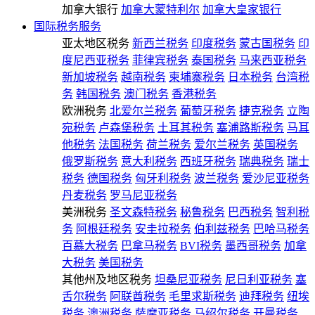
加拿大银行
加拿大蒙特利尔
加拿大皇家银行
国际税务服务
亚太地区税务
新西兰税务
印度税务
蒙古国税务
印
度尼西亚税务
菲律宾税务
泰国税务
马来西亚税务
新加坡税务
越南税务
柬埔寨税务
日本税务
台湾税
务
韩国税务
澳门税务
香港税务
欧洲税务
北爱尔兰税务
葡萄牙税务
捷克税务
立陶
宛税务
卢森堡税务
土耳其税务
塞浦路斯税务
马耳
他税务
法国税务
荷兰税务
爱尔兰税务
英国税务
俄罗斯税务
意大利税务
西班牙税务
瑞典税务
瑞士
税务
德国税务
匈牙利税务
波兰税务
爱沙尼亚税务
丹麦税务
罗马尼亚税务
美洲税务
圣文森特税务
秘鲁税务
巴西税务
智利税
务
阿根廷税务
安圭拉税务
伯利兹税务
巴哈马税务
百慕大税务
巴拿马税务
BVI税务
墨西哥税务
加拿
大税务
美国税务
其他州及地区税务
坦桑尼亚税务
尼日利亚税务
塞
舌尔税务
阿联酋税务
毛里求斯税务
迪拜税务
纽埃
税务
澳洲税务
萨摩亚税务
马绍尔税务
开曼税务