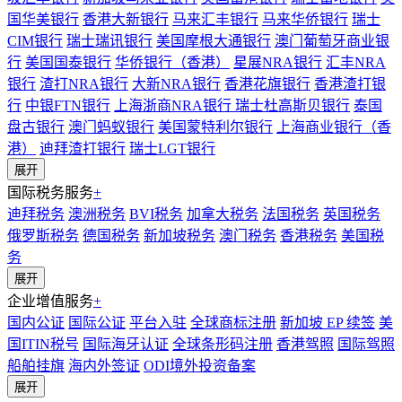
国华美银行
香港大新银行
马来汇丰银行
马来华侨银行
瑞士
CIM银行
瑞士瑞讯银行
美国摩根大通银行
澳门葡萄牙商业银
行
美国国泰银行
华侨银行（香港）
星展NRA银行
汇丰NRA
银行
渣打NRA银行
大新NRA银行
香港花旗银行
香港渣打银
行
中银FTN银行
上海浙商NRA银行
瑞士杜高斯贝银行
泰国
盘古银行
澳门蚂蚁银行
美国蒙特利尔银行
上海商业银行（香
港）
迪拜渣打银行
瑞士LGT银行
展开
国际税务服务
+
迪拜税务
澳洲税务
BVI税务
加拿大税务
法国税务
英国税务
俄罗斯税务
德国税务
新加坡税务
澳门税务
香港税务
美国税
务
展开
企业增值服务
+
国内公证
国际公证
平台入驻
全球商标注册
新加坡 EP 续签
美
国ITIN税号
国际海牙认证
全球条形码注册
香港驾照
国际驾照
船舶挂旗
海内外签证
ODI境外投资备案
展开