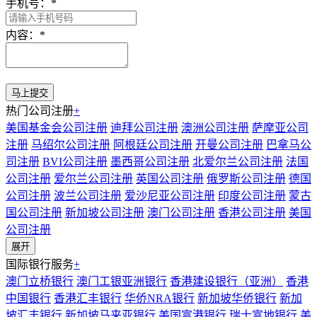
手机号：
*
内容：
*
热门公司注册
+
美国基金会公司注册
迪拜公司注册
澳洲公司注册
萨摩亚公司
注册
马绍尔公司注册
阿根廷公司注册
开曼公司注册
巴拿马公
司注册
BVI公司注册
墨西哥公司注册
北爱尔兰公司注册
法国
公司注册
爱尔兰公司注册
英国公司注册
俄罗斯公司注册
德国
公司注册
波兰公司注册
爱沙尼亚公司注册
印度公司注册
蒙古
国公司注册
新加坡公司注册
澳门公司注册
香港公司注册
美国
公司注册
展开
国际银行服务
+
澳门立桥银行
澳门工银亚洲银行
香港建设银行（亚洲）
香港
中国银行
香港汇丰银行
华侨NRA银行
新加坡华侨银行
新加
坡汇丰银行
新加坡马来亚银行
美国富港银行
瑞士富地银行
美