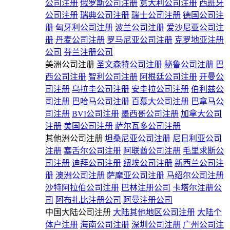
公司注册
俄罗斯公司注册
意大利公司注册
西班牙
公司注册
瑞典公司注册
瑞士公司注册
德国公司注
册
匈牙利公司注册
波兰公司注册
爱沙尼亚公司注
册
丹麦公司注册
罗马尼亚公司注册
克罗地亚注册
公司
芬兰注册公司
美洲公司注册
圣文森特公司注册
秘鲁公司注册
巴
西公司注册
智利公司注册
阿根廷公司注册
开曼公
司注册
乌拉圭公司注册
安圭拉公司注册
伯利兹公
司注册
巴哈马公司注册
百慕大公司注册
巴拿马公
司注册
BVI公司注册
墨西哥公司注册
加拿大公司
注册
美国公司注册
萨尔瓦多公司注册
其他洲公司注册
坦桑尼亚公司注册
尼日利亚公司
注册
塞舌尔公司注册
阿联酋公司注册
毛里求斯公
司注册
迪拜公司注册
纽埃公司注册
新西兰公司注
册
澳洲公司注册
萨摩亚公司注册
马绍尔公司注册
沙特阿拉伯公司注册
巴林注册公司
卡塔尔注册公
司
阿布扎比注册公司
阿曼注册公司
中国大陆公司注册
大陆其他地区公司注册
大陆个
体户注册
海南公司注册
深圳公司注册
广州公司注