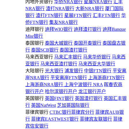
内地外资银行
华侨NRA银行
星展NRA银行
汇丰
NRA银行
渣打NRA银行
大新NRA银行
厦门国际
银行
渣打FTN银行
星展FTN银行
汇丰FTN银行
华
侨FTN银行
集友NRA银行
迪拜银行
迪拜WIO银行
迪拜渣打银行
迪拜Banque
Misr银行
泰国银行
泰国大城银行
泰国开泰银行
泰国盘古银
行
泰国SCB银行
泰国渣打银行
马来西亚银行
马来汇丰银行
马来华侨银行
马来西
亚银行
马来西亚渣打银行
马来西亚大华银行
大陆银行
光大银行
浦发银行
中银FTN银行
平安离
岸NRA银行
平安离岸FTN银行
上海浙商FTN银行
上海浙商NRA银行
上海宁波银行 NRA
晖春农商
银行开户
哈尔滨银行开户
龙江银行开户
英国银行
英国FINT银行
英国渣打银行
英国汇丰银
行
英国NatWest
芝加哥国际银行
菲律宾银行
CTBC银行菲律宾分行
菲律宾AUB银
行
菲律宾EASTWEST银行
菲律宾友联银行
菲律
宾信安银行