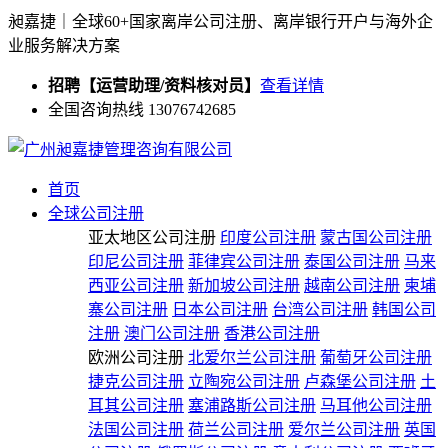
昶嘉捷｜全球60+国家离岸公司注册、离岸银行开户与海外企
业服务解决方案
招聘【运营助理/资料核对员】
查看详情
全国咨询热线 13076742685
首页
全球公司注册
亚太地区公司注册
印度公司注册
蒙古国公司注册
印尼公司注册
菲律宾公司注册
泰国公司注册
马来
西亚公司注册
新加坡公司注册
越南公司注册
柬埔
寨公司注册
日本公司注册
台湾公司注册
韩国公司
注册
澳门公司注册
香港公司注册
欧洲公司注册
北爱尔兰公司注册
葡萄牙公司注册
捷克公司注册
立陶宛公司注册
卢森堡公司注册
土
耳其公司注册
塞浦路斯公司注册
马耳他公司注册
法国公司注册
荷兰公司注册
爱尔兰公司注册
英国