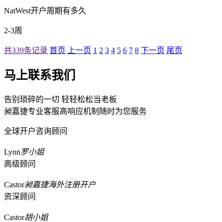
NatWest开户周期有多久
2-3周
共339条记录
首页
上一页
1
2
3
4
5
6
7
8
下一页
尾页
马上联系我们
告别琐碎的一切 轻轻松松当老板
昶嘉捷专业客服高响应机制随时为您服务
全球开户咨询顾问
Lynn
罗小姐
高级顾问
Castor
昶嘉捷海外注册开户
资深顾问
Castor
胡小姐