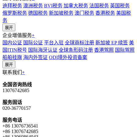
迪拜税务
澳洲税务
BVI税务
加拿大税务
法国税务
英国税务
俄罗斯税务
德国税务
新加坡税务
澳门税务
香港税务
美国税
务
展开
企业增值服务
+
国内公证
国际公证
平台入驻
全球商标注册
新加坡 EP 续签
美
国ITIN税号
国际海牙认证
全球条形码注册
香港驾照
国际驾照
船舶挂旗
海内外签证
ODI境外投资备案
展开
联系我们
+
全国咨询热线
13076742685
服务固话
020-36770157
服务电话
+86 13076736541
+86 13076742685
+86 13060864943