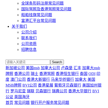
全球条形码注册常见问题
国际驾照及香港驾照常见问题
船舶挂旗常见问题
富港汇平台常见问题
关于我们
公司介绍
联系我们
公司资质
招聘信息
Search
新加坡公司
美国msb
加拿大公司
卢森堡
汇丰
加拿大msb
牌照
香港公司
瑞士
香港驾照
香港恒生银行
泰国
ODI
印
度
澳门公司
香港大新银行
马来华侨银行
加拿大
美国
MSB牌照
BVI公司
香港星展
葡萄牙贝森银行
美国加州银
行
罗马尼亚
瑞联
贝森银行
瑞典公司
香港大华银行
BVI
公证
英国海牙
首页
常见问题
银行开户服务常见问题