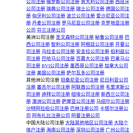
公司注册
俄罗斯公司注册
意大利公司注册
西班牙
公司注册
瑞典公司注册
瑞士公司注册
德国公司注
册
匈牙利公司注册
波兰公司注册
爱沙尼亚公司注
册
丹麦公司注册
罗马尼亚公司注册
克罗地亚注册
公司
芬兰注册公司
美洲公司注册
圣文森特公司注册
秘鲁公司注册
巴
西公司注册
智利公司注册
阿根廷公司注册
开曼公
司注册
乌拉圭公司注册
安圭拉公司注册
伯利兹公
司注册
巴哈马公司注册
百慕大公司注册
巴拿马公
司注册
BVI公司注册
墨西哥公司注册
加拿大公司
注册
美国公司注册
萨尔瓦多公司注册
其他洲公司注册
坦桑尼亚公司注册
尼日利亚公司
注册
塞舌尔公司注册
阿联酋公司注册
毛里求斯公
司注册
迪拜公司注册
纽埃公司注册
新西兰公司注
册
澳洲公司注册
萨摩亚公司注册
马绍尔公司注册
沙特阿拉伯公司注册
巴林注册公司
卡塔尔注册公
司
阿布扎比注册公司
阿曼注册公司
中国大陆公司注册
大陆其他地区公司注册
大陆个
体户注册
海南公司注册
深圳公司注册
广州公司注