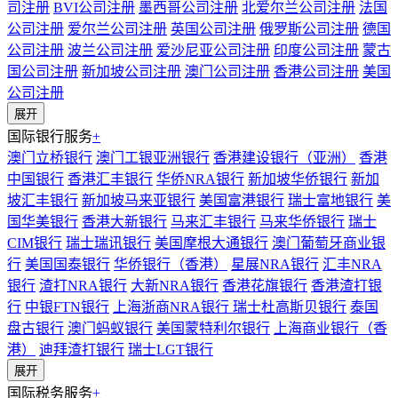
司注册
BVI公司注册
墨西哥公司注册
北爱尔兰公司注册
法国
公司注册
爱尔兰公司注册
英国公司注册
俄罗斯公司注册
德国
公司注册
波兰公司注册
爱沙尼亚公司注册
印度公司注册
蒙古
国公司注册
新加坡公司注册
澳门公司注册
香港公司注册
美国
公司注册
展开
国际银行服务
+
澳门立桥银行
澳门工银亚洲银行
香港建设银行（亚洲）
香港
中国银行
香港汇丰银行
华侨NRA银行
新加坡华侨银行
新加
坡汇丰银行
新加坡马来亚银行
美国富港银行
瑞士富地银行
美
国华美银行
香港大新银行
马来汇丰银行
马来华侨银行
瑞士
CIM银行
瑞士瑞讯银行
美国摩根大通银行
澳门葡萄牙商业银
行
美国国泰银行
华侨银行（香港）
星展NRA银行
汇丰NRA
银行
渣打NRA银行
大新NRA银行
香港花旗银行
香港渣打银
行
中银FTN银行
上海浙商NRA银行
瑞士杜高斯贝银行
泰国
盘古银行
澳门蚂蚁银行
美国蒙特利尔银行
上海商业银行（香
港）
迪拜渣打银行
瑞士LGT银行
展开
国际税务服务
+