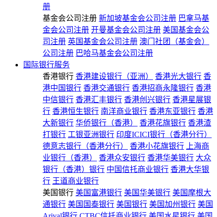
册
基金会公司注册
新加坡基金会公司注册
巴拿马基
金会公司注册
开曼基金会公司注册
美国基金会公
司注册
英国基金会公司注册
澳门社团（基金会）
公司注册
巴哈马基金会公司注册
国际银行服务
香港银行
香港建设银行（亚洲）
香港光大银行
香
港中国银行
香港交通银行
香港招商永隆银行
香港
中信银行
香港汇丰银行
香港创兴银行
香港星展银
行
香港恒生银行
南洋商业银行
香港东亚银行
香港
大新银行
华侨银行（香港）
香港花旗银行
香港渣
打银行
工银亚洲银行
印度ICICI银行（香港分行）
德意志银行（香港分行）
香港小花旗银行
上海商
业银行（香港）
香港众安银行
香港华美银行
大众
银行（香港）银行
中国信托商业银行
香港大华银
行
王道商业银行
美国银行
美国富港银行
美国华美银行
美国摩根大
通银行
美国国泰银行
美国银行
美国加州银行
美国
Arival银行
CTBC信托商业银行
美国水星银行
美国