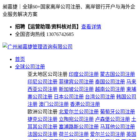
昶嘉捷｜全球60+国家离岸公司注册、离岸银行开户与海外企
业服务解决方案
招聘【运营助理/资料核对员】
查看详情
全国咨询热线 13076742685
首页
全球公司注册
亚太地区公司注册
印度公司注册
蒙古国公司注册
印尼公司注册
菲律宾公司注册
泰国公司注册
马来
西亚公司注册
新加坡公司注册
越南公司注册
柬埔
寨公司注册
日本公司注册
台湾公司注册
韩国公司
注册
澳门公司注册
香港公司注册
欧洲公司注册
北爱尔兰公司注册
葡萄牙公司注册
捷克公司注册
立陶宛公司注册
卢森堡公司注册
土
耳其公司注册
塞浦路斯公司注册
马耳他公司注册
法国公司注册
荷兰公司注册
爱尔兰公司注册
英国