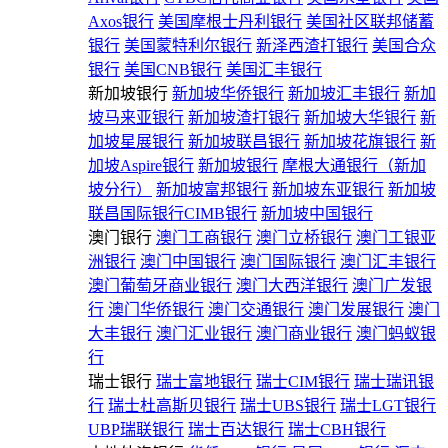
Axos银行
美国摩根士丹利银行
美国社区联邦储蓄
银行
美国蒙特利尔银行
新泽西渣打银行
美国合众
银行
美国CNB银行
美国汇丰银行
新加坡银行
新加坡华侨银行
新加坡汇丰银行
新加
坡马来亚银行
新加坡渣打银行
新加坡大华银行
新
加坡星展银行
新加坡联昌银行
新加坡花旗银行
新
加坡Aspire银行
新加坡银行
摩根大通银行（新加
坡分行）
新加坡富邦银行
新加坡东亚银行
新加坡
联昌国际银行CIMB银行
新加坡中国银行
澳门银行
澳门工商银行
澳门立桥银行
澳门工银亚
洲银行
澳门中国银行
澳门国际银行
澳门汇丰银行
澳门葡萄牙商业银行
澳门大西洋银行
澳门广发银
行
澳门华侨银行
澳门交通银行
澳门发展银行
澳门
大丰银行
澳门汇业银行
澳门商业银行
澳门蚂蚁银
行
瑞士银行
瑞士富地银行
瑞士CIM银行
瑞士瑞讯银
行
瑞士杜高斯贝银行
瑞士UBS银行
瑞士LGT银行
UBP瑞联银行
瑞士百达银行
瑞士CBH银行