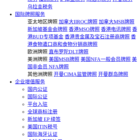
乌拉圭税务
国际牌照服务
亚太地区牌照
加拿大IIROC牌照
加拿大MSB牌照
新加坡基金会牌照
香港MSO牌照
香港电讯牌照
香
港BUD专项基金
香港贵金属及宝石注册商牌照
香
港食物遣口商和食物分销商牌照
欧洲牌照
直布罗陀DLT牌照
美洲牌照
美国MSB牌照
美国NFA一般会员牌照
美
国非会员 NFA牌照
其他洲牌照
开曼CIMA监管牌照
开曼群岛牌照
企业增值服务
国内公证
国际公证
平台入驻
全球商标注册
新加坡 EP 续签
美国ITIN税号
国际海牙认证