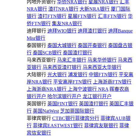
内地外资银行
华侨NRA银行
星展NRA银行
汇丰
NRA银行
渣打NRA银行
大新NRA银行
厦门国际
银行
渣打FTN银行
星展FTN银行
汇丰FTN银行
华
侨FTN银行
集友NRA银行
迪拜银行
迪拜WIO银行
迪拜渣打银行
迪拜Banque
Misr银行
泰国银行
泰国大城银行
泰国开泰银行
泰国盘古银
行
泰国SCB银行
泰国渣打银行
马来西亚银行
马来汇丰银行
马来华侨银行
马来西
亚银行
马来西亚渣打银行
马来西亚大华银行
大陆银行
光大银行
浦发银行
中银FTN银行
平安离
岸NRA银行
平安离岸FTN银行
上海浙商FTN银行
上海浙商NRA银行
上海宁波银行 NRA
晖春农商
银行开户
哈尔滨银行开户
龙江银行开户
英国银行
英国FINT银行
英国渣打银行
英国汇丰银
行
英国NatWest
芝加哥国际银行
菲律宾银行
CTBC银行菲律宾分行
菲律宾AUB银
行
菲律宾EASTWEST银行
菲律宾友联银行
菲律
宾信安银行