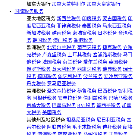
加拿大银行
加拿大蒙特利尔
加拿大皇家银行
国际税务服务
亚太地区税务
新西兰税务
印度税务
蒙古国税务
印
度尼西亚税务
菲律宾税务
泰国税务
马来西亚税务
新加坡税务
越南税务
柬埔寨税务
日本税务
台湾税
务
韩国税务
澳门税务
香港税务
欧洲税务
北爱尔兰税务
葡萄牙税务
捷克税务
立陶
宛税务
卢森堡税务
土耳其税务
塞浦路斯税务
马耳
他税务
法国税务
荷兰税务
爱尔兰税务
英国税务
俄罗斯税务
意大利税务
西班牙税务
瑞典税务
瑞士
税务
德国税务
匈牙利税务
波兰税务
爱沙尼亚税务
丹麦税务
罗马尼亚税务
美洲税务
圣文森特税务
秘鲁税务
巴西税务
智利税
务
阿根廷税务
安圭拉税务
伯利兹税务
巴哈马税务
百慕大税务
巴拿马税务
BVI税务
墨西哥税务
加拿
大税务
美国税务
其他州及地区税务
坦桑尼亚税务
尼日利亚税务
塞
舌尔税务
阿联酋税务
毛里求斯税务
迪拜税务
纽埃
税务
澳洲税务
萨摩亚税务
马绍尔税务
开曼税务