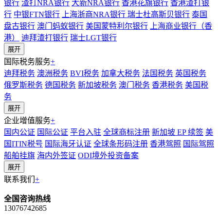
银行
渣打NRA银行
大新NRA银行
香港花旗银行
香港渣打银
行
中银FTN银行
上海浙商NRA银行
瑞士杜高斯贝银行
泰国
盘古银行
澳门蚂蚁银行
美国蒙特利尔银行
上海商业银行（香
港）
迪拜渣打银行
瑞士LGT银行
展开
国际税务服务
+
迪拜税务
澳洲税务
BVI税务
加拿大税务
法国税务
英国税务
俄罗斯税务
德国税务
新加坡税务
澳门税务
香港税务
美国税
务
展开
企业增值服务
+
国内公证
国际公证
平台入驻
全球商标注册
新加坡 EP 续签
美
国ITIN税号
国际海牙认证
全球条形码注册
香港驾照
国际驾照
船舶挂旗
海内外签证
ODI境外投资备案
展开
联系我们
+
全国咨询热线
13076742685