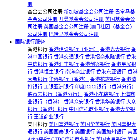
册
基金会公司注册
新加坡基金会公司注册
巴拿马基
金会公司注册
开曼基金会公司注册
美国基金会公
司注册
英国基金会公司注册
澳门社团（基金会）
公司注册
巴哈马基金会公司注册
国际银行服务
香港银行
香港建设银行（亚洲）
香港光大银行
香
港中国银行
香港交通银行
香港招商永隆银行
香港
中信银行
香港汇丰银行
香港创兴银行
香港星展银
行
香港恒生银行
南洋商业银行
香港东亚银行
香港
大新银行
华侨银行（香港）
香港花旗银行
香港渣
打银行
工银亚洲银行
印度ICICI银行（香港分行）
德意志银行（香港分行）
香港小花旗银行
上海商
业银行（香港）
香港众安银行
香港华美银行
大众
银行（香港）银行
中国信托商业银行
香港大华银
行
王道商业银行
美国银行
美国富港银行
美国华美银行
美国摩根大
通银行
美国国泰银行
美国银行
美国加州银行
美国
Arival银行
CTBC信托商业银行
美国水星银行
美国