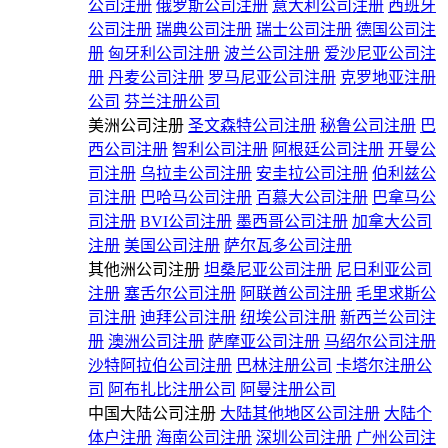
公司注册
俄罗斯公司注册
意大利公司注册
西班牙
公司注册
瑞典公司注册
瑞士公司注册
德国公司注
册
匈牙利公司注册
波兰公司注册
爱沙尼亚公司注
册
丹麦公司注册
罗马尼亚公司注册
克罗地亚注册
公司
芬兰注册公司
美洲公司注册
圣文森特公司注册
秘鲁公司注册
巴
西公司注册
智利公司注册
阿根廷公司注册
开曼公
司注册
乌拉圭公司注册
安圭拉公司注册
伯利兹公
司注册
巴哈马公司注册
百慕大公司注册
巴拿马公
司注册
BVI公司注册
墨西哥公司注册
加拿大公司
注册
美国公司注册
萨尔瓦多公司注册
其他洲公司注册
坦桑尼亚公司注册
尼日利亚公司
注册
塞舌尔公司注册
阿联酋公司注册
毛里求斯公
司注册
迪拜公司注册
纽埃公司注册
新西兰公司注
册
澳洲公司注册
萨摩亚公司注册
马绍尔公司注册
沙特阿拉伯公司注册
巴林注册公司
卡塔尔注册公
司
阿布扎比注册公司
阿曼注册公司
中国大陆公司注册
大陆其他地区公司注册
大陆个
体户注册
海南公司注册
深圳公司注册
广州公司注