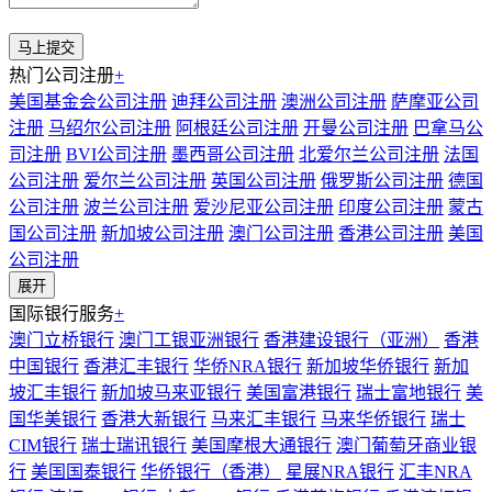
热门公司注册
+
美国基金会公司注册
迪拜公司注册
澳洲公司注册
萨摩亚公司
注册
马绍尔公司注册
阿根廷公司注册
开曼公司注册
巴拿马公
司注册
BVI公司注册
墨西哥公司注册
北爱尔兰公司注册
法国
公司注册
爱尔兰公司注册
英国公司注册
俄罗斯公司注册
德国
公司注册
波兰公司注册
爱沙尼亚公司注册
印度公司注册
蒙古
国公司注册
新加坡公司注册
澳门公司注册
香港公司注册
美国
公司注册
展开
国际银行服务
+
澳门立桥银行
澳门工银亚洲银行
香港建设银行（亚洲）
香港
中国银行
香港汇丰银行
华侨NRA银行
新加坡华侨银行
新加
坡汇丰银行
新加坡马来亚银行
美国富港银行
瑞士富地银行
美
国华美银行
香港大新银行
马来汇丰银行
马来华侨银行
瑞士
CIM银行
瑞士瑞讯银行
美国摩根大通银行
澳门葡萄牙商业银
行
美国国泰银行
华侨银行（香港）
星展NRA银行
汇丰NRA