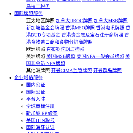
乌拉圭税务
国际牌照服务
亚太地区牌照
加拿大IIROC牌照
加拿大MSB牌照
新加坡基金会牌照
香港MSO牌照
香港电讯牌照
香
港BUD专项基金
香港贵金属及宝石注册商牌照
香
港食物遣口商和食物分销商牌照
欧洲牌照
直布罗陀DLT牌照
美洲牌照
美国MSB牌照
美国NFA一般会员牌照
美
国非会员 NFA牌照
其他洲牌照
开曼CIMA监管牌照
开曼群岛牌照
企业增值服务
国内公证
国际公证
平台入驻
全球商标注册
新加坡 EP 续签
美国ITIN税号
国际海牙认证