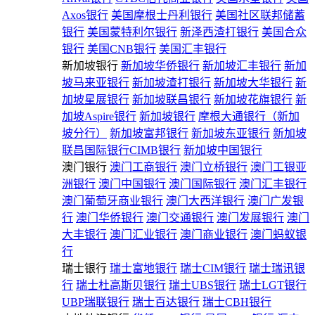
Axos银行
美国摩根士丹利银行
美国社区联邦储蓄
银行
美国蒙特利尔银行
新泽西渣打银行
美国合众
银行
美国CNB银行
美国汇丰银行
新加坡银行
新加坡华侨银行
新加坡汇丰银行
新加
坡马来亚银行
新加坡渣打银行
新加坡大华银行
新
加坡星展银行
新加坡联昌银行
新加坡花旗银行
新
加坡Aspire银行
新加坡银行
摩根大通银行（新加
坡分行）
新加坡富邦银行
新加坡东亚银行
新加坡
联昌国际银行CIMB银行
新加坡中国银行
澳门银行
澳门工商银行
澳门立桥银行
澳门工银亚
洲银行
澳门中国银行
澳门国际银行
澳门汇丰银行
澳门葡萄牙商业银行
澳门大西洋银行
澳门广发银
行
澳门华侨银行
澳门交通银行
澳门发展银行
澳门
大丰银行
澳门汇业银行
澳门商业银行
澳门蚂蚁银
行
瑞士银行
瑞士富地银行
瑞士CIM银行
瑞士瑞讯银
行
瑞士杜高斯贝银行
瑞士UBS银行
瑞士LGT银行
UBP瑞联银行
瑞士百达银行
瑞士CBH银行