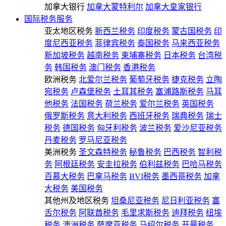
加拿大银行
加拿大蒙特利尔
加拿大皇家银行
国际税务服务
亚太地区税务
新西兰税务
印度税务
蒙古国税务
印
度尼西亚税务
菲律宾税务
泰国税务
马来西亚税务
新加坡税务
越南税务
柬埔寨税务
日本税务
台湾税
务
韩国税务
澳门税务
香港税务
欧洲税务
北爱尔兰税务
葡萄牙税务
捷克税务
立陶
宛税务
卢森堡税务
土耳其税务
塞浦路斯税务
马耳
他税务
法国税务
荷兰税务
爱尔兰税务
英国税务
俄罗斯税务
意大利税务
西班牙税务
瑞典税务
瑞士
税务
德国税务
匈牙利税务
波兰税务
爱沙尼亚税务
丹麦税务
罗马尼亚税务
美洲税务
圣文森特税务
秘鲁税务
巴西税务
智利税
务
阿根廷税务
安圭拉税务
伯利兹税务
巴哈马税务
百慕大税务
巴拿马税务
BVI税务
墨西哥税务
加拿
大税务
美国税务
其他州及地区税务
坦桑尼亚税务
尼日利亚税务
塞
舌尔税务
阿联酋税务
毛里求斯税务
迪拜税务
纽埃
税务
澳洲税务
萨摩亚税务
马绍尔税务
开曼税务