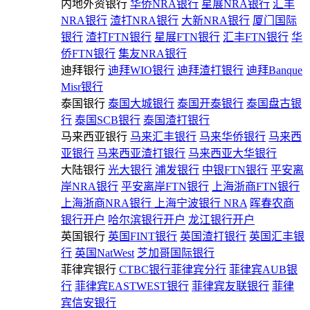
内地外资银行
华侨NRA银行
星展NRA银行
汇丰
NRA银行
渣打NRA银行
大新NRA银行
厦门国际
银行
渣打FTN银行
星展FTN银行
汇丰FTN银行
华
侨FTN银行
集友NRA银行
迪拜银行
迪拜WIO银行
迪拜渣打银行
迪拜Banque
Misr银行
泰国银行
泰国大城银行
泰国开泰银行
泰国盘古银
行
泰国SCB银行
泰国渣打银行
马来西亚银行
马来汇丰银行
马来华侨银行
马来西
亚银行
马来西亚渣打银行
马来西亚大华银行
大陆银行
光大银行
浦发银行
中银FTN银行
平安离
岸NRA银行
平安离岸FTN银行
上海浙商FTN银行
上海浙商NRA银行
上海宁波银行 NRA
晖春农商
银行开户
哈尔滨银行开户
龙江银行开户
英国银行
英国FINT银行
英国渣打银行
英国汇丰银
行
英国NatWest
芝加哥国际银行
菲律宾银行
CTBC银行菲律宾分行
菲律宾AUB银
行
菲律宾EASTWEST银行
菲律宾友联银行
菲律
宾信安银行