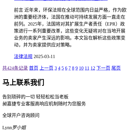
前言 近年来，环保法规在全球范围内日益严格，作为欧
洲的重要经济体，法国在推动可持续发展方面一直走在
前列。2025年，法国将对其扩展生产者责任（EPR）政
策进行一系列重要改革，这些变化无疑将对在当地开展
业务的卖家产生深远的影响。本文旨在解析这些政策变
动，并为卖家提供应对策略。
法律法规
2025-03-11
共424条记录
首页
上一页
3
4
5
6
7
8
9
10
11
12
下一页
尾页
马上联系我们
告别琐碎的一切 轻轻松松当老板
昶嘉捷专业客服高响应机制随时为您服务
全球开户咨询顾问
Lynn
罗小姐