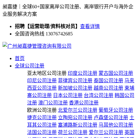
昶嘉捷｜全球60+国家离岸公司注册、离岸银行开户与海外企
业服务解决方案
招聘【运营助理/资料核对员】
查看详情
全国咨询热线 13076742685
首页
全球公司注册
亚太地区公司注册
印度公司注册
蒙古国公司注册
印尼公司注册
菲律宾公司注册
泰国公司注册
马来
西亚公司注册
新加坡公司注册
越南公司注册
柬埔
寨公司注册
日本公司注册
台湾公司注册
韩国公司
注册
澳门公司注册
香港公司注册
欧洲公司注册
北爱尔兰公司注册
葡萄牙公司注册
捷克公司注册
立陶宛公司注册
卢森堡公司注册
土
耳其公司注册
塞浦路斯公司注册
马耳他公司注册
法国公司注册
荷兰公司注册
爱尔兰公司注册
英国