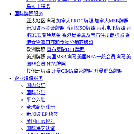
乌拉圭税务
国际牌照服务
亚太地区牌照
加拿大IIROC牌照
加拿大MSB牌照
新加坡基金会牌照
香港MSO牌照
香港电讯牌照
香
港BUD专项基金
香港贵金属及宝石注册商牌照
香
港食物遣口商和食物分销商牌照
欧洲牌照
直布罗陀DLT牌照
美洲牌照
美国MSB牌照
美国NFA一般会员牌照
美
国非会员 NFA牌照
其他洲牌照
开曼CIMA监管牌照
开曼群岛牌照
企业增值服务
国内公证
国际公证
平台入驻
全球商标注册
新加坡 EP 续签
美国ITIN税号
国际海牙认证