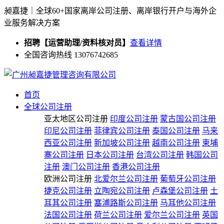
昶嘉捷｜全球60+国家离岸公司注册、离岸银行开户与海外企
业服务解决方案
招聘【运营助理/资料核对员】
查看详情
全国咨询热线 13076742685
首页
全球公司注册
亚太地区公司注册
印度公司注册
蒙古国公司注册
印尼公司注册
菲律宾公司注册
泰国公司注册
马来
西亚公司注册
新加坡公司注册
越南公司注册
柬埔
寨公司注册
日本公司注册
台湾公司注册
韩国公司
注册
澳门公司注册
香港公司注册
欧洲公司注册
北爱尔兰公司注册
葡萄牙公司注册
捷克公司注册
立陶宛公司注册
卢森堡公司注册
土
耳其公司注册
塞浦路斯公司注册
马耳他公司注册
法国公司注册
荷兰公司注册
爱尔兰公司注册
英国