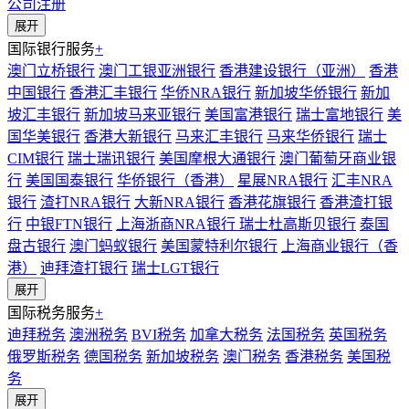
公司注册
展开
国际银行服务
+
澳门立桥银行
澳门工银亚洲银行
香港建设银行（亚洲）
香港
中国银行
香港汇丰银行
华侨NRA银行
新加坡华侨银行
新加
坡汇丰银行
新加坡马来亚银行
美国富港银行
瑞士富地银行
美
国华美银行
香港大新银行
马来汇丰银行
马来华侨银行
瑞士
CIM银行
瑞士瑞讯银行
美国摩根大通银行
澳门葡萄牙商业银
行
美国国泰银行
华侨银行（香港）
星展NRA银行
汇丰NRA
银行
渣打NRA银行
大新NRA银行
香港花旗银行
香港渣打银
行
中银FTN银行
上海浙商NRA银行
瑞士杜高斯贝银行
泰国
盘古银行
澳门蚂蚁银行
美国蒙特利尔银行
上海商业银行（香
港）
迪拜渣打银行
瑞士LGT银行
展开
国际税务服务
+
迪拜税务
澳洲税务
BVI税务
加拿大税务
法国税务
英国税务
俄罗斯税务
德国税务
新加坡税务
澳门税务
香港税务
美国税
务
展开