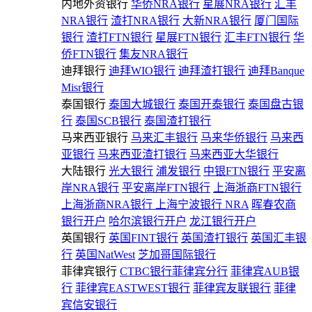
内地外资银行
华侨NRA银行
星展NRA银行
汇丰
NRA银行
渣打NRA银行
大新NRA银行
厦门国际
银行
渣打FTN银行
星展FTN银行
汇丰FTN银行
华
侨FTN银行
集友NRA银行
迪拜银行
迪拜WIO银行
迪拜渣打银行
迪拜Banque
Misr银行
泰国银行
泰国大城银行
泰国开泰银行
泰国盘古银
行
泰国SCB银行
泰国渣打银行
马来西亚银行
马来汇丰银行
马来华侨银行
马来西
亚银行
马来西亚渣打银行
马来西亚大华银行
大陆银行
光大银行
浦发银行
中银FTN银行
平安离
岸NRA银行
平安离岸FTN银行
上海浙商FTN银行
上海浙商NRA银行
上海宁波银行 NRA
晖春农商
银行开户
哈尔滨银行开户
龙江银行开户
英国银行
英国FINT银行
英国渣打银行
英国汇丰银
行
英国NatWest
芝加哥国际银行
菲律宾银行
CTBC银行菲律宾分行
菲律宾AUB银
行
菲律宾EASTWEST银行
菲律宾友联银行
菲律
宾信安银行