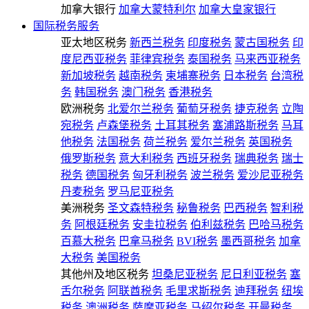
加拿大银行
加拿大蒙特利尔
加拿大皇家银行
国际税务服务
亚太地区税务
新西兰税务
印度税务
蒙古国税务
印
度尼西亚税务
菲律宾税务
泰国税务
马来西亚税务
新加坡税务
越南税务
柬埔寨税务
日本税务
台湾税
务
韩国税务
澳门税务
香港税务
欧洲税务
北爱尔兰税务
葡萄牙税务
捷克税务
立陶
宛税务
卢森堡税务
土耳其税务
塞浦路斯税务
马耳
他税务
法国税务
荷兰税务
爱尔兰税务
英国税务
俄罗斯税务
意大利税务
西班牙税务
瑞典税务
瑞士
税务
德国税务
匈牙利税务
波兰税务
爱沙尼亚税务
丹麦税务
罗马尼亚税务
美洲税务
圣文森特税务
秘鲁税务
巴西税务
智利税
务
阿根廷税务
安圭拉税务
伯利兹税务
巴哈马税务
百慕大税务
巴拿马税务
BVI税务
墨西哥税务
加拿
大税务
美国税务
其他州及地区税务
坦桑尼亚税务
尼日利亚税务
塞
舌尔税务
阿联酋税务
毛里求斯税务
迪拜税务
纽埃
税务
澳洲税务
萨摩亚税务
马绍尔税务
开曼税务