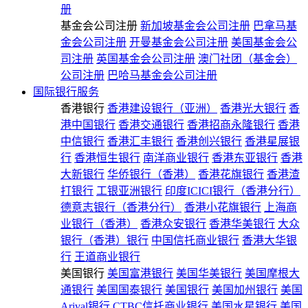
册
基金会公司注册
新加坡基金会公司注册
巴拿马基
金会公司注册
开曼基金会公司注册
美国基金会公
司注册
英国基金会公司注册
澳门社团（基金会）
公司注册
巴哈马基金会公司注册
国际银行服务
香港银行
香港建设银行（亚洲）
香港光大银行
香
港中国银行
香港交通银行
香港招商永隆银行
香港
中信银行
香港汇丰银行
香港创兴银行
香港星展银
行
香港恒生银行
南洋商业银行
香港东亚银行
香港
大新银行
华侨银行（香港）
香港花旗银行
香港渣
打银行
工银亚洲银行
印度ICICI银行（香港分行）
德意志银行（香港分行）
香港小花旗银行
上海商
业银行（香港）
香港众安银行
香港华美银行
大众
银行（香港）银行
中国信托商业银行
香港大华银
行
王道商业银行
美国银行
美国富港银行
美国华美银行
美国摩根大
通银行
美国国泰银行
美国银行
美国加州银行
美国
Arival银行
CTBC信托商业银行
美国水星银行
美国