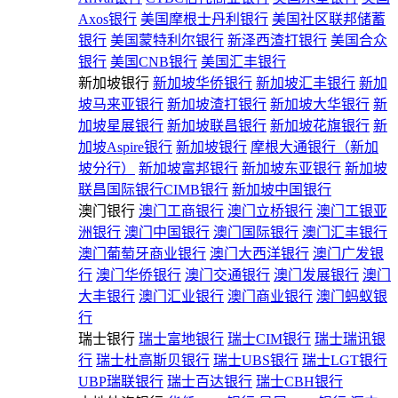
Axos银行
美国摩根士丹利银行
美国社区联邦储蓄
银行
美国蒙特利尔银行
新泽西渣打银行
美国合众
银行
美国CNB银行
美国汇丰银行
新加坡银行
新加坡华侨银行
新加坡汇丰银行
新加
坡马来亚银行
新加坡渣打银行
新加坡大华银行
新
加坡星展银行
新加坡联昌银行
新加坡花旗银行
新
加坡Aspire银行
新加坡银行
摩根大通银行（新加
坡分行）
新加坡富邦银行
新加坡东亚银行
新加坡
联昌国际银行CIMB银行
新加坡中国银行
澳门银行
澳门工商银行
澳门立桥银行
澳门工银亚
洲银行
澳门中国银行
澳门国际银行
澳门汇丰银行
澳门葡萄牙商业银行
澳门大西洋银行
澳门广发银
行
澳门华侨银行
澳门交通银行
澳门发展银行
澳门
大丰银行
澳门汇业银行
澳门商业银行
澳门蚂蚁银
行
瑞士银行
瑞士富地银行
瑞士CIM银行
瑞士瑞讯银
行
瑞士杜高斯贝银行
瑞士UBS银行
瑞士LGT银行
UBP瑞联银行
瑞士百达银行
瑞士CBH银行