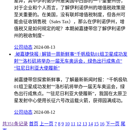
差异，其中伊利诺伊州是美国中西部的一个重要州份，
对于企业和个人而言，了解伊利诺伊州的增值税政策是
至关重要的。在美国，没有联邦增值税制度，但各州可
能会征收销售税（Sales Tax），那么在伊利诺伊州，增
值税又是如何规定的呢？本期昶嘉捷带您了解伊利诺伊
州的税收制度~
公司动态
2024-08-13
昶嘉捷快报 | 解锁一周新鲜事“千帆极轨01组卫星成功发
射”“洛杉矶将举办一届无车奥运会，绿色出行成焦点”
“驻尼日利亚大使履新”
昶嘉捷带您探索新鲜事，了解最新新闻时报：“千帆极轨
01组卫星成功发射”“洛杉矶将举办一届无车奥运会，绿
色出行成焦点。”“驻尼日利亚大使履新”，我国在太原卫
星发射中心使用长征六号改运载火箭，获得园满成功。
公司动态
2024-08-12
共351条记录
首页
上一页
7
8
9
10
11
12
13
14
15
16
下一页
尾