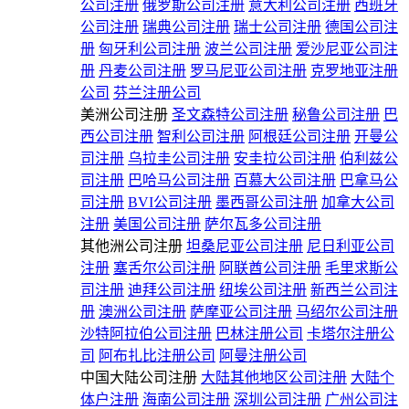
公司注册
俄罗斯公司注册
意大利公司注册
西班牙
公司注册
瑞典公司注册
瑞士公司注册
德国公司注
册
匈牙利公司注册
波兰公司注册
爱沙尼亚公司注
册
丹麦公司注册
罗马尼亚公司注册
克罗地亚注册
公司
芬兰注册公司
美洲公司注册
圣文森特公司注册
秘鲁公司注册
巴
西公司注册
智利公司注册
阿根廷公司注册
开曼公
司注册
乌拉圭公司注册
安圭拉公司注册
伯利兹公
司注册
巴哈马公司注册
百慕大公司注册
巴拿马公
司注册
BVI公司注册
墨西哥公司注册
加拿大公司
注册
美国公司注册
萨尔瓦多公司注册
其他洲公司注册
坦桑尼亚公司注册
尼日利亚公司
注册
塞舌尔公司注册
阿联酋公司注册
毛里求斯公
司注册
迪拜公司注册
纽埃公司注册
新西兰公司注
册
澳洲公司注册
萨摩亚公司注册
马绍尔公司注册
沙特阿拉伯公司注册
巴林注册公司
卡塔尔注册公
司
阿布扎比注册公司
阿曼注册公司
中国大陆公司注册
大陆其他地区公司注册
大陆个
体户注册
海南公司注册
深圳公司注册
广州公司注