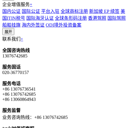
企业增值服务
+
国内公证
国际公证
平台入驻
全球商标注册
新加坡 EP 续签
美
国ITIN税号
国际海牙认证
全球条形码注册
香港驾照
国际驾照
船舶挂旗
海内外签证
ODI境外投资备案
展开
联系我们
+
全国咨询热线
13076742685
服务固话
020-36770157
服务电话
+86 13076736541
+86 13076742685
+86 13060864943
服务监督
业务咨询热线：+86 13076742685